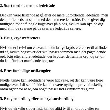
2. Start med de nemme ledetråde
Det kan være fristende at gå efter de mere udfordrende ledetråde, men
det er ofte bedst at starte med de nemmere ledetråde. Dette giver dig
mulighed for at få nogle bogstaver på plads, hvilket kan hjælpe dig
med at finde svarene på de sværere ledetråde senere.
3. Brug krydsreferencer
Hvis du er i tvivl om et svar, kan du bruge krydsreferencer til at finde
ud af, hvilke bogstaver der skal passes sammen med det pågældende
ord. Kig efter andre ledetråde, der krydser det samme ord, og se, om
du kan finde et matchende bogstav.
4. Prøv forskellige ordlængder
Nogle gange kan ledetrådene være lidt vage, og der kan være flere
mulige svar. I disse tilfælde kan det være nyttigt at prøve forskellige
ordlængder for at se, om noget passer ind i krydsordets gitter.
5. Brug en ordbog eller en krydsordsordbog
Hvis du virkelig sidder fast, kan du altid ty til en ordbog eller en