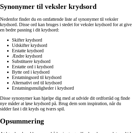
Synonymer til veksler krydsord
Nedenfor finder du en omfattende liste af synonymer til veksler
krydsord. Disse ord kan bruges i stedet for veksler krydsord for at give
en bedre pasning i dit krydsord:
Skifter krydsord
Udskifter krydsord
Erstatte krydsord
Ændre krydsord
Substituere krydsord
Erstatte ord i krydsord
Bytte ord i krydsord
Erstatningsord til krydsord
Alternativt ord til krydsord
Erstatningsmuligheder i krydsord
Disse synonymer kan hjælpe dig med at udvide dit ordforråd og finde
nye måder at løse krydsord på. Brug dem som inspiration, når du
sidder fast i dit kryds og tværs spil.
Opsummering