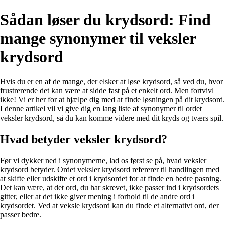
Sådan løser du krydsord: Find
mange synonymer til veksler
krydsord
Hvis du er en af de mange, der elsker at løse krydsord, så ved du, hvor
frustrerende det kan være at sidde fast på et enkelt ord. Men fortvivl
ikke! Vi er her for at hjælpe dig med at finde løsningen på dit krydsord.
I denne artikel vil vi give dig en lang liste af synonymer til ordet
veksler krydsord, så du kan komme videre med dit kryds og tværs spil.
Hvad betyder veksler krydsord?
Før vi dykker ned i synonymerne, lad os først se på, hvad veksler
krydsord betyder. Ordet veksler krydsord refererer til handlingen med
at skifte eller udskifte et ord i krydsordet for at finde en bedre pasning.
Det kan være, at det ord, du har skrevet, ikke passer ind i krydsordets
gitter, eller at det ikke giver mening i forhold til de andre ord i
krydsordet. Ved at veksle krydsord kan du finde et alternativt ord, der
passer bedre.