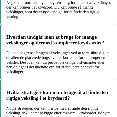
Nej, der er normalt ingen begrænsning for antallet af vekslinger,
der kan bruges i et krydsord. Du kan bruge så mange
vekslinger, som det er nødvendigt, for at finde den rigtige
løsning.
Hvordan undgår man at bruge for mange
vekslinger og dermed komplicere krydsordet?
Du kan begrænse brugen af vekslinger ved at først sikre dig, at
de allerede placerede bogstaver er korrekte, før du bruger en
veksler. Desuden kan du prøve forskellige ordvarianter eller
betydninger i det ukendte ord for at reducere behovet for
vekslinger.
Hvilke strategier kan man bruge til at finde den
rigtige veksling i et krydsord?
Nogle strategier, der kan hjælpe med at finde den rigtige
veksling, inkluderer at kigge efter mønstre i krydsordet, udnytte