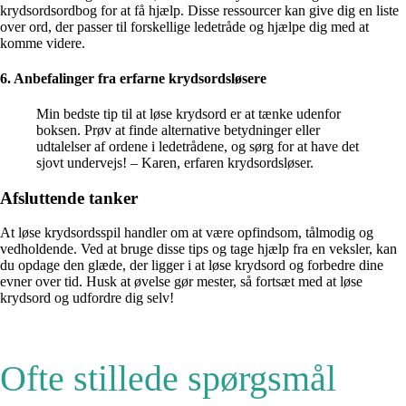
krydsordsordbog for at få hjælp. Disse ressourcer kan give dig en liste
over ord, der passer til forskellige ledetråde og hjælpe dig med at
komme videre.
6. Anbefalinger fra erfarne krydsordsløsere
Min bedste tip til at løse krydsord er at tænke udenfor
boksen. Prøv at finde alternative betydninger eller
udtalelser af ordene i ledetrådene, og sørg for at have det
sjovt undervejs! – Karen, erfaren krydsordsløser.
Afsluttende tanker
At løse krydsordsspil handler om at være opfindsom, tålmodig og
vedholdende. Ved at bruge disse tips og tage hjælp fra en veksler, kan
du opdage den glæde, der ligger i at løse krydsord og forbedre dine
evner over tid. Husk at øvelse gør mester, så fortsæt med at løse
krydsord og udfordre dig selv!
Ofte stillede spørgsmål