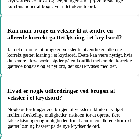
krydsordets kontekst og betydninger samt prøve forskellige
kombinationer af bogstaver i det ukendte ord.
Kan man bruge en veksler til at ændre en
allerede korrekt gættet løsning i et krydsord?
Ja, det er muligt at bruge en veksler til at ændre en allerede
korrekt gættet løsning i et krydsord. Dette kan være nyttigt, hvis
du senere i krydsordet støder på en konflikt mellem det korrekte
gættede bogstav og et nyt ord, der skal krydses med det.
Hvad er nogle udfordringer ved brugen af
veksler i et krydsord?
Nogle udfordringer ved brugen af veksler inkluderer valget
mellem forskellige muligheder, risikoen for at oprette flere
falske løsninger og muligheden for at ændre en allerede korrekt
gættet løsning baseret på de nye krydsende ord.