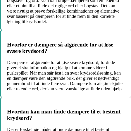
bogstaver og ord. Man kan bruge dæmperen som en ledetråd
eller et hint til at finde det rigtige ord eller bogstav. Det kan
være nyttigt at prøve forskellige kombinationer og alternative
svar baseret på dæmperen for at finde frem til den korrekte
løsning til krydsordet.
Hvorfor er dæmpere så afgørende for at løse
svære krydsord?
Dæmpere er afgørende for at løse svære krydsord, fordi de
giver ekstra information og hjælp til at komme videre i
puslespillet. Når man står fast i en svær krydsordsløsning, kan
en dæmper være den afgørende brik, der giver et nødvendigt
gennembrud til at finde flere svar. Dæmpere kan afsløre skjulte
eller ukendte ord, der kan være vanskelige at finde uden hjælp.
Hvordan kan man finde dæmpere til et bestemt
krydsord?
Der er forskellige måder at finde dæmpere til et bestemt