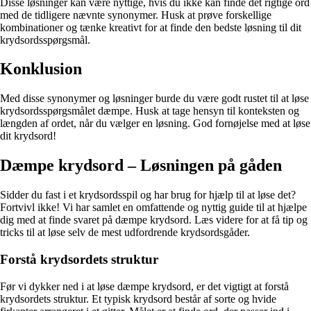
Disse løsninger kan være nyttige, hvis du ikke kan finde det rigtige ord
med de tidligere nævnte synonymer. Husk at prøve forskellige
kombinationer og tænke kreativt for at finde den bedste løsning til dit
krydsordsspørgsmål.
Konklusion
Med disse synonymer og løsninger burde du være godt rustet til at løse
krydsordsspørgsmålet dæmpe. Husk at tage hensyn til konteksten og
længden af ordet, når du vælger en løsning. God fornøjelse med at løse
dit krydsord!
Dæmpe krydsord – Løsningen på gåden
Sidder du fast i et krydsordsspil og har brug for hjælp til at løse det?
Fortvivl ikke! Vi har samlet en omfattende og nyttig guide til at hjælpe
dig med at finde svaret på dæmpe krydsord. Læs videre for at få tip og
tricks til at løse selv de mest udfordrende krydsordsgåder.
Forstå krydsordets struktur
Før vi dykker ned i at løse dæmpe krydsord, er det vigtigt at forstå
krydsordets struktur. Et typisk krydsord består af sorte og hvide