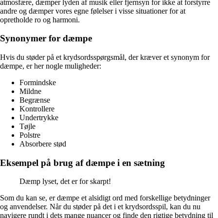
atmosfære, dæmper lyden af musik eller fjernsyn for ikke at forstyrre
andre og dæmper vores egne følelser i visse situationer for at
opretholde ro og harmoni.
Synonymer for dæmpe
Hvis du støder på et krydsordsspørgsmål, der kræver et synonym for
dæmpe, er her nogle muligheder:
Formindske
Mildne
Begrænse
Kontrollere
Undertrykke
Tøjle
Polstre
Absorbere stød
Eksempel på brug af dæmpe i en sætning
Dæmp lyset, det er for skarpt!
Som du kan se, er dæmpe et alsidigt ord med forskellige betydninger
og anvendelser. Når du støder på det i et krydsordsspil, kan du nu
navigere rundt i dets mange nuancer og finde den rigtige betydning til