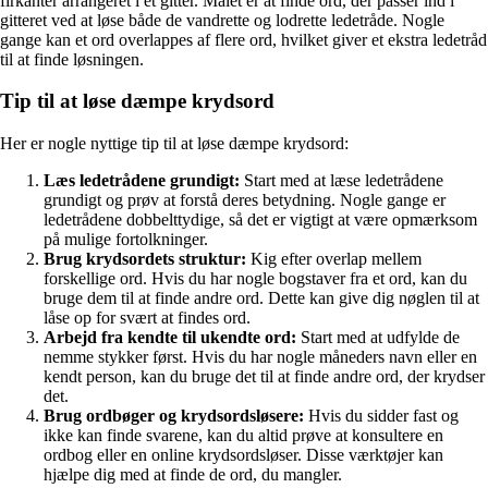
firkanter arrangeret i et gitter. Målet er at finde ord, der passer ind i
gitteret ved at løse både de vandrette og lodrette ledetråde. Nogle
gange kan et ord overlappes af flere ord, hvilket giver et ekstra ledetråd
til at finde løsningen.
Tip til at løse dæmpe krydsord
Her er nogle nyttige tip til at løse dæmpe krydsord:
Læs ledetrådene grundigt:
Start med at læse ledetrådene
grundigt og prøv at forstå deres betydning. Nogle gange er
ledetrådene dobbelttydige, så det er vigtigt at være opmærksom
på mulige fortolkninger.
Brug krydsordets struktur:
Kig efter overlap mellem
forskellige ord. Hvis du har nogle bogstaver fra et ord, kan du
bruge dem til at finde andre ord. Dette kan give dig nøglen til at
låse op for svært at findes ord.
Arbejd fra kendte til ukendte ord:
Start med at udfylde de
nemme stykker først. Hvis du har nogle måneders navn eller en
kendt person, kan du bruge det til at finde andre ord, der krydser
det.
Brug ordbøger og krydsordsløsere:
Hvis du sidder fast og
ikke kan finde svarene, kan du altid prøve at konsultere en
ordbog eller en online krydsordsløser. Disse værktøjer kan
hjælpe dig med at finde de ord, du mangler.