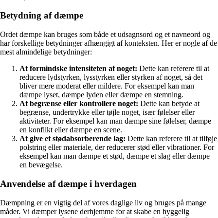
Betydning af dæmpe
Ordet dæmpe kan bruges som både et udsagnsord og et navneord og
har forskellige betydninger afhængigt af konteksten. Her er nogle af de
mest almindelige betydninger:
At formindske intensiteten af noget:
Dette kan referere til at
reducere lydstyrken, lysstyrken eller styrken af noget, så det
bliver mere moderat eller mildere. For eksempel kan man
dæmpe lyset, dæmpe lyden eller dæmpe en stemning.
At begrænse eller kontrollere noget:
Dette kan betyde at
begrænse, undertrykke eller tøjle noget, især følelser eller
aktiviteter. For eksempel kan man dæmpe sine følelser, dæmpe
en konflikt eller dæmpe en scene.
At give et stødabsorberende lag:
Dette kan referere til at tilføje
polstring eller materiale, der reducerer stød eller vibrationer. For
eksempel kan man dæmpe et stød, dæmpe et slag eller dæmpe
en bevægelse.
Anvendelse af dæmpe i hverdagen
Dæmpning er en vigtig del af vores daglige liv og bruges på mange
måder. Vi dæmper lysene derhjemme for at skabe en hyggelig