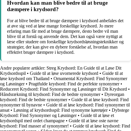
Hvordan kan man blive bedre til at bruge
dæmpere i krydsord?
For at blive bedre til at bruge dæmpere i krydsord anbefales det
at øve sig ved at løse mange forskellige krydsord. Jo mere
erfaring man får med at bruge dæmpere, desto bedre vil man
blive til at forstå og anvende dem. Det kan også være nyttigt at
læse eller studere om forskellige krydsordsløsningsteknikker og
strategier, der kan give en dybere forståelse af, hvordan man
effektivt bruger dæmpere i krydsord.
Andre populære artikler:
Streg Krydsord: En Guide til at Løse Dit
Krydsordsspil
•
Guide til at løse uvornerede krydsord
•
Guide til at
løse krydsord om Thailand
•
Ornamental Krydsord: Find Synonymer
og Løsninger
•
Pragtfulde krydsord: Find de perfekte synonymer
•
Reduceret Krydsord: Find Synonymer og Løsninger til Dit Krydsord
•
Håndsrækning til krydsord: Find de bedste synonymer
•
Dyreorgan
krydsord: Find de bedste synonymer
•
Guide til at løse krydsord: Find
synonymer til bynavne
•
Guide til at løse krydsord: Find synonymer til
ansat
•
Løsning af krydsordsspil: Find synonyme køretøjer
•
Dybstege
Krydsord: Find Synonymer og Løsninger
•
Guide til at løse et
krydsordspil med ordet champagne
•
Guide til at løse oste navne
krydsord: Find masser af synonymer!
•
Guide til at løse krydsord: Find