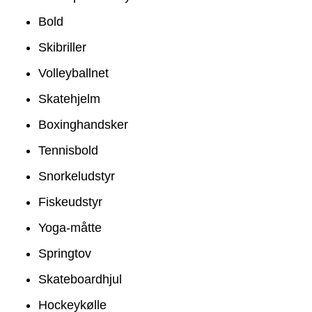
Bold
Skibriller
Volleyballnet
Skatehjelm
Boxinghandsker
Tennisbold
Snorkeludstyr
Fiskeudstyr
Yoga-måtte
Springtov
Skateboardhjul
Hockeykølle