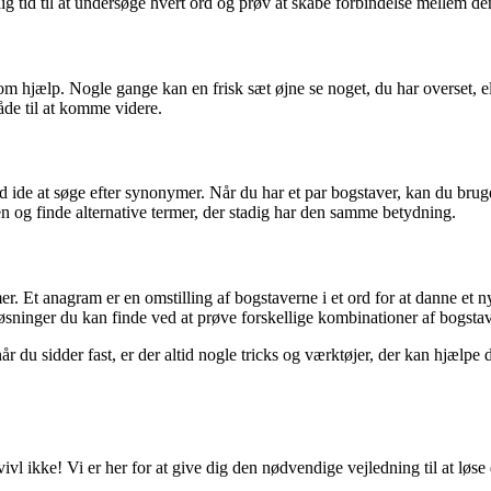
ig tid til at undersøge hvert ord og prøv at skabe forbindelse mellem de
 om hjælp. Nogle gange kan en frisk sæt øjne se noget, du har overset, e
åde til at komme videre.
god ide at søge efter synonymer. Når du har et par bogstaver, kan du bru
en og finde alternative termer, der stadig har den samme betydning.
ammer. Et anagram er en omstilling af bogstaverne i et ord for at danne e
øsninger du kan finde ved at prøve forskellige kombinationer af bogstav
når du sidder fast, er der altid nogle tricks og værktøjer, der kan hjælpe 
vl ikke! Vi er her for at give dig den nødvendige vejledning til at løse 