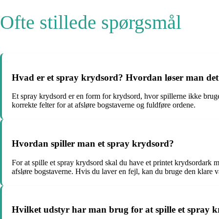
Ofte stillede spørgsmål
Hvad er et spray krydsord? Hvordan løser man de
Et spray krydsord er en form for krydsord, hvor spillerne ikke bruger
korrekte felter for at afsløre bogstaverne og fuldføre ordene.
Hvordan spiller man et spray krydsord?
For at spille et spray krydsord skal du have et printet krydsordark 
afsløre bogstaverne. Hvis du laver en fejl, kan du bruge den klare va
Hvilket udstyr har man brug for at spille et spray 