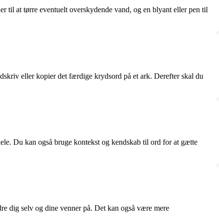
r til at tørre eventuelt overskydende vand, og en blyant eller pen til
dskriv eller kopier det færdige krydsord på et ark. Derefter skal du
e dele. Du kan også bruge kontekst og kendskab til ord for at gætte
ordre dig selv og dine venner på. Det kan også være mere