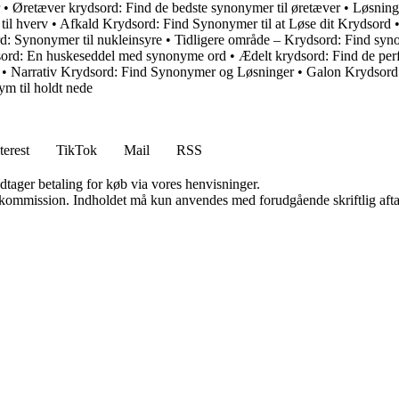
•
Øretæver krydsord: Find de bedste synonymer til øretæver
•
Løsning
til hverv
•
Afkald Krydsord: Find Synonymer til at Løse dit Krydsord
d: Synonymer til nukleinsyre
•
Tidligere område – Krydsord: Find syno
sord: En huskeseddel med synonyme ord
•
Ædelt krydsord: Find de pe
•
Narrativ Krydsord: Find Synonymer og Løsninger
•
Galon Krydsord:
ym til holdt nede
terest
TikTok
Mail
RSS
dtager betaling for køb via vores henvisninger.
få kommission. Indholdet må kun anvendes med forudgående skriftlig afta