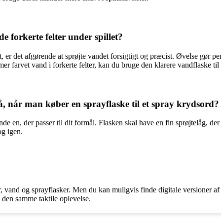
forkerte felter under spillet?
et, er det afgørende at sprøjte vandet forsigtigt og præcist. Øvelse gør p
r farvet vand i forkerte felter, kan du bruge den klarere vandflaske til a
, når man køber en sprayflaske til et spray krydsord?
finde en, der passer til dit formål. Flasken skal have en fin sprøjtelåg, 
og igen.
pir, vand og sprayflasker. Men du kan muligvis finde digitale versioner 
e den samme taktile oplevelse.