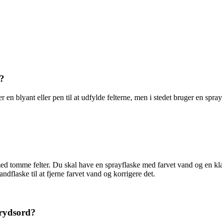
t?
 en blyant eller pen til at udfylde felterne, men i stedet bruger en spr
med tomme felter. Du skal have en sprayflaske med farvet vand og en klar
ndflaske til at fjerne farvet vand og korrigere det.
krydsord?