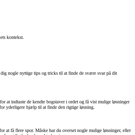
ets kontekst.
ig nogle nyttige tips og tricks til at finde de svære svar på dit
or at indtaste de kendte bogstaver i ordet og få vist mulige løsninger
 yderligere hjælp til at finde den rigtige løsning.
r at få flere spor. Måske har du overset nogle mulige løsninger, eller