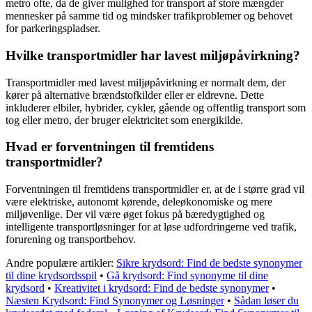
metro ofte, da de giver mulighed for transport af store mængder
mennesker på samme tid og mindsker trafikproblemer og behovet
for parkeringspladser.
Hvilke transportmidler har lavest miljøpåvirkning?
Transportmidler med lavest miljøpåvirkning er normalt dem, der
kører på alternative brændstofkilder eller er eldrevne. Dette
inkluderer elbiler, hybrider, cykler, gående og offentlig transport som
tog eller metro, der bruger elektricitet som energikilde.
Hvad er forventningen til fremtidens
transportmidler?
Forventningen til fremtidens transportmidler er, at de i større grad vil
være elektriske, autonomt kørende, deleøkonomiske og mere
miljøvenlige. Der vil være øget fokus på bæredygtighed og
intelligente transportløsninger for at løse udfordringerne ved trafik,
forurening og transportbehov.
Andre populære artikler:
Sikre krydsord: Find de bedste synonymer
til dine krydsordsspil
•
Gå krydsord: Find synonyme til dine
krydsord
•
Kreativitet i krydsord: Find de bedste synonymer
•
Næsten Krydsord: Find Synonymer og Løsninger
•
Sådan løser du