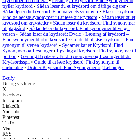
krydsordet med foderal
•
Løsning af Krydsord: Find Synonymer til
tryller krydsord
•
Sådan løser du et krydsord om dårlige cigarer
•
Sådan løser du krydsord: Find nævnets synonym
•
Blæser krydsord:
Find de bedste synonymer til at løse dit krydsord
•
Sådan løser du et
krydsord om gravsteder
•
Sådan løser du krydsord: Find synonymer
til plageånd
•
Sådan løser du krydsord: Find synonymer til vinget
væsen
•
Sådan løser du krydsord: Dvale
•
Løsning af krydsord –
Find synonymer til ofre krydsord
•
Guide til at løse krydsord – Find
synonym til stenen krydsord
•
Sydamerikaner Krydsord: Find
Synonymer og Løsninger
•
Løsning af krydsord: Find synonymer til
portion
•
Gerning Krydsord: Find Synonymer og Løsninger til dit
Krydsordsspil
•
Guide til at løse krydsord: Find synonym til
strømkilde
•
Drøner Krydsord: Find Synonymer og Løsninger
B
etify
Del og vis hjerte
X
Facebook
Instagram
LinkedIn
YouTube
Pinterest
TikTok
Mail
RSS