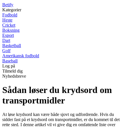
B
etify
Kategorier
Fodbold
Heste
Cricket
Boksning
Esport
Dart
Basketball
Golf
Amerikansk fodbold
Baseball
Log på
Tilmeld dig
Nyhedsbreve
Sådan løser du krydsord om
transportmidler
At løse krydsord kan være både sjovt og udfordrende. Hvis du
sidder fast på et krydsord om transportmidler, er du kommet til det
rette sted. I denne artikel vil vi give dig en omfattende liste over