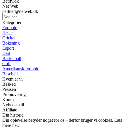
Betify.dk
Net Web
partner@netweb.dk
Kategorier
Fodbold
Heste
Cricket
Boksning
Esport
Dart
Basketball
Golf
Amerikansk fodbold
Baseball
Hvem er vi
Besked
Pressen
Promovering
Konto
Nyhedsmail
Affiliate
Din historie
Din oplevelse betyder noget for os – derfor bruger vi cookies. Læs
mere her.