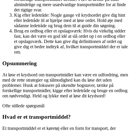
almindelige og mere usædvanlige transportmidler for at finde
det rigtige svar.
Kig efter ledetråde: Nogle gange vil krydsordet give dig hint
eller ledetråde til at hjælpe med at løse ordet. Hold øje med
sådanne ledetråde og brug dem til at guide din søgning.
Brug en ordbog eller et opslagsværk: Hvis du virkelig sidder
fast, kan det være en god idé at slå ordet op i en ordbog eller
et opslagsværk. Dette kan give dig definitionen af ordet og
give dig et bedre indtryk af, hvilket transportmiddel der er tale
om.
Opsummering
At løse et krydsord om transportmidler kan være en udfordring, men
med de rette strategier og tålmodighed kan du løse det uden
problemer. Husk at fokusere på ukendte bogstaver, tænke på
forskellige transportmidler, kigge efter ledetråde og bruge en ordbog
om nødvendigt. Held og lykke med at løse dit krydsord!
Ofte stillede spørgsmål
Hvad er et transportmiddel?
Et transportmiddel er et køretøj eller en form for transport, der