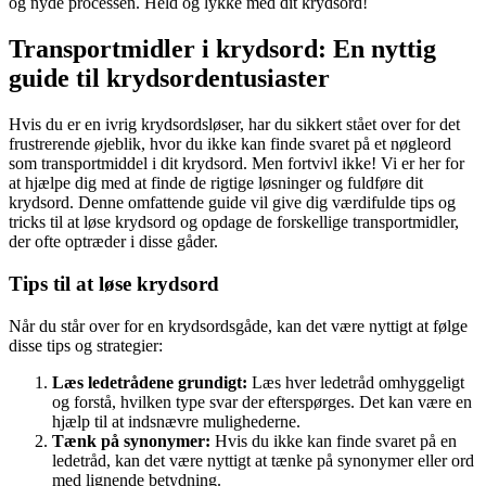
og nyde processen. Held og lykke med dit krydsord!
Transportmidler i krydsord: En nyttig
guide til krydsordentusiaster
Hvis du er en ivrig krydsordsløser, har du sikkert stået over for det
frustrerende øjeblik, hvor du ikke kan finde svaret på et nøgleord
som transportmiddel i dit krydsord. Men fortvivl ikke! Vi er her for
at hjælpe dig med at finde de rigtige løsninger og fuldføre dit
krydsord. Denne omfattende guide vil give dig værdifulde tips og
tricks til at løse krydsord og opdage de forskellige transportmidler,
der ofte optræder i disse gåder.
Tips til at løse krydsord
Når du står over for en krydsordsgåde, kan det være nyttigt at følge
disse tips og strategier:
Læs ledetrådene grundigt:
Læs hver ledetråd omhyggeligt
og forstå, hvilken type svar der efterspørges. Det kan være en
hjælp til at indsnævre mulighederne.
Tænk på synonymer:
Hvis du ikke kan finde svaret på en
ledetråd, kan det være nyttigt at tænke på synonymer eller ord
med lignende betydning.