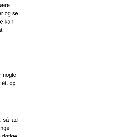
være
r og se,
te kan
at
r nogle
 ét, og
, så lad
ange
 rigtige