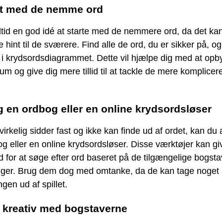
rt med de nemme ord
ltid en god idé at starte med de nemmere ord, da det ka
e hint til de sværere. Find alle de ord, du er sikker på, og
 i krydsordsdiagrammet. Dette vil hjælpe dig med at op
 og give dig mere tillid til at tackle de mere komplicer
g en ordbog eller en online krydsordsløser
irkelig sidder fast og ikke kan finde ud af ordet, kan du alt
g eller en online krydsordsløser. Disse værktøjer kan gi
 for at søge efter ord baseret på de tilgængelige bogsta
nger. Brug dem dog med omtanke, da de kan tage noget 
ngen ud af spillet.
 kreativ med bogstaverne