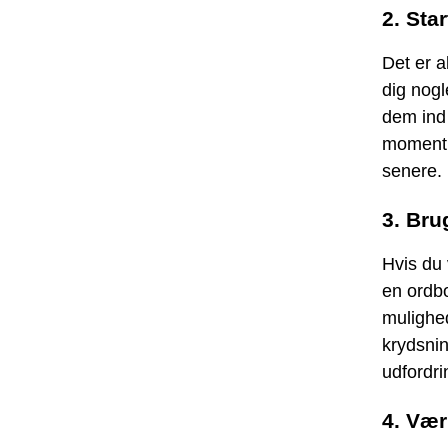
2. Sta
Det er a
dig nogl
dem ind
momentum
senere.
3. Bru
Hvis du v
en ordbo
mulighed
krydsni
udfordri
4. Vær