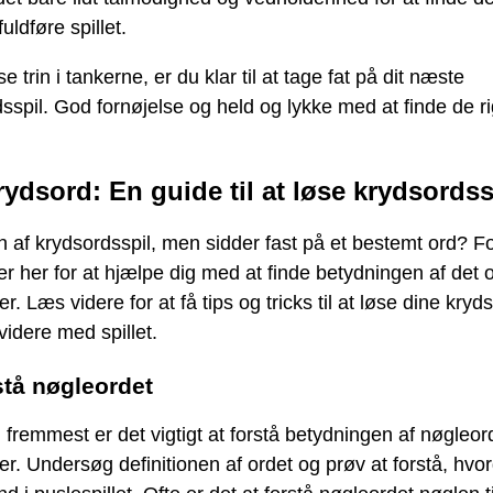
uldføre spillet.
e trin i tankerne, er du klar til at tage fat på dit næste
sspil. God fornøjelse og held og lykke med at finde de ri
rydsord: En guide til at løse krydsordss
n af krydsordsspil, men sidder fast på et bestemt ord? Fo
 er her for at hjælpe dig med at finde betydningen af det 
ter. Læs videre for at få tips og tricks til at løse dine kryd
idere med spillet.
stå nøgleordet
 fremmest er det vigtigt at forstå betydningen af ​​nøgleor
ter. Undersøg definitionen af ​​ordet og prøv at forstå, hvo