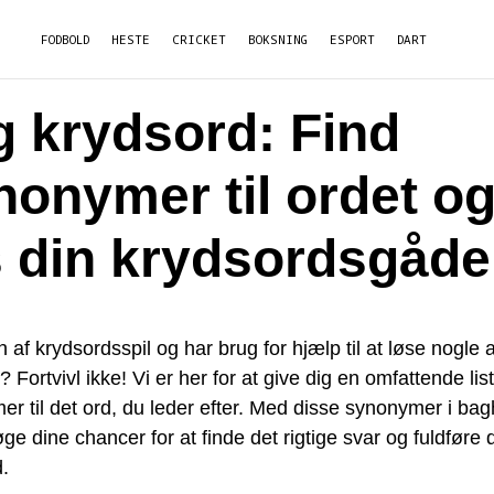
FODBOLD
HESTE
CRICKET
BOKSNING
ESPORT
DART
g krydsord: Find
nonymer til ordet o
s din krydsordsgåde
n af krydsordsspil og har brug for hjælp til at løse nogle a
 Fortvivl ikke! Vi er her for at give dig en omfattende lis
r til det ord, du leder efter. Med disse synonymer i ba
ge dine chancer for at finde det rigtige svar og fuldføre d
.