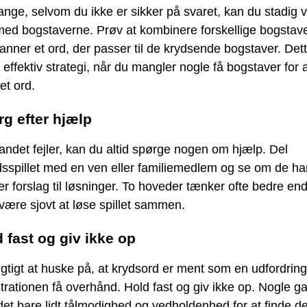
nge, selvom du ikke er sikker på svaret, kan du stadig 
med bogstaverne. Prøv at kombinere forskellige bogstave
nner et ord, der passer til de krydsende bogstaver. Det
effektiv strategi, når du mangler nogle få bogstaver for 
et ord.
rg efter hjælp
 andet fejler, kan du altid spørge nogen om hjælp. Del
sspillet med en ven eller familiemedlem og se om de ha
ler forslag til løsninger. To hoveder tænker ofte bedre end
være sjovt at løse spillet sammen.
d fast og giv ikke op
igtigt at huske på, at krydsord er ment som en udfordring
strationen få overhånd. Hold fast og giv ikke op. Nogle g
et bare lidt tålmodighed og vedholdenhed for at finde de