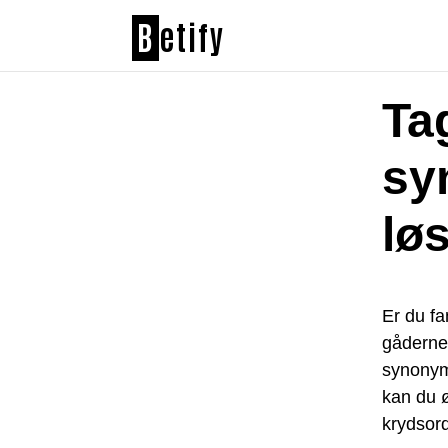
B
etify
Ta
sy
lø
Er du fa
gåderne?
synonyme
kan du ø
krydsord