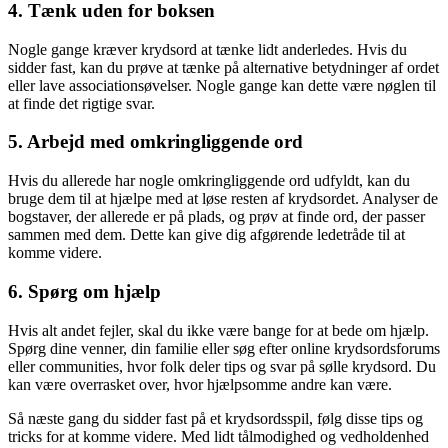
4. Tænk uden for boksen
Nogle gange kræver krydsord at tænke lidt anderledes. Hvis du
sidder fast, kan du prøve at tænke på alternative betydninger af ordet
eller lave associationsøvelser. Nogle gange kan dette være nøglen til
at finde det rigtige svar.
5. Arbejd med omkringliggende ord
Hvis du allerede har nogle omkringliggende ord udfyldt, kan du
bruge dem til at hjælpe med at løse resten af krydsordet. Analyser de
bogstaver, der allerede er på plads, og prøv at finde ord, der passer
sammen med dem. Dette kan give dig afgørende ledetråde til at
komme videre.
6. Spørg om hjælp
Hvis alt andet fejler, skal du ikke være bange for at bede om hjælp.
Spørg dine venner, din familie eller søg efter online krydsordsforums
eller communities, hvor folk deler tips og svar på sølle krydsord. Du
kan være overrasket over, hvor hjælpsomme andre kan være.
Så næste gang du sidder fast på et krydsordsspil, følg disse tips og
tricks for at komme videre. Med lidt tålmodighed og vedholdenhed