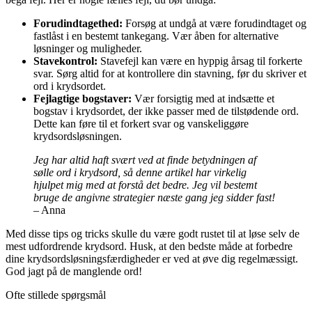
Forudindtagethed:
Forsøg at undgå at være forudindtaget og
fastlåst i en bestemt tankegang. Vær åben for alternative
løsninger og muligheder.
Stavekontrol:
Stavefejl kan være en hyppig årsag til forkerte
svar. Sørg altid for at kontrollere din stavning, før du skriver et
ord i krydsordet.
Fejlagtige bogstaver:
Vær forsigtig med at indsætte et
bogstav i krydsordet, der ikke passer med de tilstødende ord.
Dette kan føre til et forkert svar og vanskeliggøre
krydsordsløsningen.
Jeg har altid haft svært ved at finde betydningen af
sølle ord i krydsord, så denne artikel har virkelig
hjulpet mig med at forstå det bedre. Jeg vil bestemt
bruge de angivne strategier næste gang jeg sidder fast!
– Anna
Med disse tips og tricks skulle du være godt rustet til at løse selv de
mest udfordrende krydsord. Husk, at den bedste måde at forbedre
dine krydsordsløsningsfærdigheder er ved at øve dig regelmæssigt.
God jagt på de manglende ord!
Ofte stillede spørgsmål