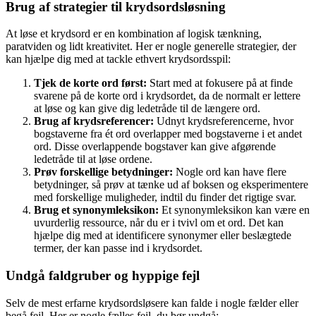
Brug af strategier til krydsordsløsning
At løse et krydsord er en kombination af logisk tænkning,
paratviden og lidt kreativitet. Her er nogle generelle strategier, der
kan hjælpe dig med at tackle ethvert krydsordsspil:
Tjek de korte ord først:
Start med at fokusere på at finde
svarene på de korte ord i krydsordet, da de normalt er lettere
at løse og kan give dig ledetråde til de længere ord.
Brug af krydsreferencer:
Udnyt krydsreferencerne, hvor
bogstaverne fra ét ord overlapper med bogstaverne i et andet
ord. Disse overlappende bogstaver kan give afgørende
ledetråde til at løse ordene.
Prøv forskellige betydninger:
Nogle ord kan have flere
betydninger, så prøv at tænke ud af boksen og eksperimentere
med forskellige muligheder, indtil du finder det rigtige svar.
Brug et synonymleksikon:
Et synonymleksikon kan være en
uvurderlig ressource, når du er i tvivl om et ord. Det kan
hjælpe dig med at identificere synonymer eller beslægtede
termer, der kan passe ind i krydsordet.
Undgå faldgruber og hyppige fejl
Selv de mest erfarne krydsordsløsere kan falde i nogle fælder eller
begå fejl. Her er nogle fælles fejl, du bør undgå: