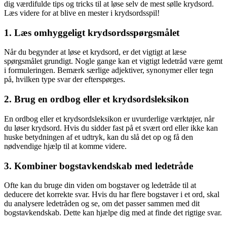
dig værdifulde tips og tricks til at løse selv de mest sølle krydsord.
Læs videre for at blive en mester i krydsordsspil!
1. Læs omhyggeligt krydsordsspørgsmålet
Når du begynder at løse et krydsord, er det vigtigt at læse
spørgsmålet grundigt. Nogle gange kan et vigtigt ledetråd være gemt
i formuleringen. Bemærk særlige adjektiver, synonymer eller tegn
på, hvilken type svar der efterspørges.
2. Brug en ordbog eller et krydsordsleksikon
En ordbog eller et krydsordsleksikon er uvurderlige værktøjer, når
du løser krydsord. Hvis du sidder fast på et svært ord eller ikke kan
huske betydningen af et udtryk, kan du slå det op og få den
nødvendige hjælp til at komme videre.
3. Kombiner bogstavkendskab med ledetråde
Ofte kan du bruge din viden om bogstaver og ledetråde til at
deducere det korrekte svar. Hvis du har flere bogstaver i et ord, skal
du analysere ledetråden og se, om det passer sammen med dit
bogstavkendskab. Dette kan hjælpe dig med at finde det rigtige svar.