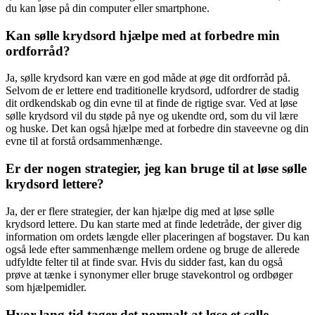
du kan løse på din computer eller smartphone.
Kan sølle krydsord hjælpe med at forbedre min
ordforråd?
Ja, sølle krydsord kan være en god måde at øge dit ordforråd på.
Selvom de er lettere end traditionelle krydsord, udfordrer de stadig
dit ordkendskab og din evne til at finde de rigtige svar. Ved at løse
sølle krydsord vil du støde på nye og ukendte ord, som du vil lære
og huske. Det kan også hjælpe med at forbedre din staveevne og din
evne til at forstå ordsammenhænge.
Er der nogen strategier, jeg kan bruge til at løse sølle
krydsord lettere?
Ja, der er flere strategier, der kan hjælpe dig med at løse sølle
krydsord lettere. Du kan starte med at finde ledetråde, der giver dig
information om ordets længde eller placeringen af bogstaver. Du kan
også lede efter sammenhænge mellem ordene og bruge de allerede
udfyldte felter til at finde svar. Hvis du sidder fast, kan du også
prøve at tænke i synonymer eller bruge stavekontrol og ordbøger
som hjælpemidler.
Hvor lang tid tager det normalt at løse et sølle