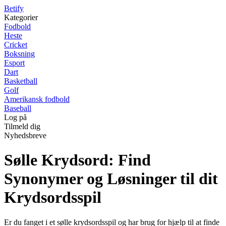
B
etify
Kategorier
Fodbold
Heste
Cricket
Boksning
Esport
Dart
Basketball
Golf
Amerikansk fodbold
Baseball
Log på
Tilmeld dig
Nyhedsbreve
Sølle Krydsord: Find
Synonymer og Løsninger til dit
Krydsordsspil
Er du fanget i et sølle krydsordsspil og har brug for hjælp til at finde