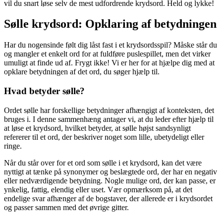
vil du snart løse selv de mest udfordrende krydsord. Held og lykke!
Sølle krydsord: Opklaring af betydningen
Har du nogensinde følt dig låst fast i et krydsordsspil? Måske står du
og mangler et enkelt ord for at fuldføre puslespillet, men det virker
umuligt at finde ud af. Frygt ikke! Vi er her for at hjælpe dig med at
opklare betydningen af det ord, du søger hjælp til.
Hvad betyder sølle?
Ordet sølle har forskellige betydninger afhængigt af konteksten, det
bruges i. I denne sammenhæng antager vi, at du leder efter hjælp til
at løse et krydsord, hvilket betyder, at sølle højst sandsynligt
refererer til et ord, der beskriver noget som lille, ubetydeligt eller
ringe.
Når du står over for et ord som sølle i et krydsord, kan det være
nyttigt at tænke på synonymer og beslægtede ord, der har en negativ
eller nedværdigende betydning. Nogle mulige ord, der kan passe, er
ynkelig, fattig, elendig eller uset. Vær opmærksom på, at det
endelige svar afhænger af de bogstaver, der allerede er i krydsordet
og passer sammen med det øvrige gitter.