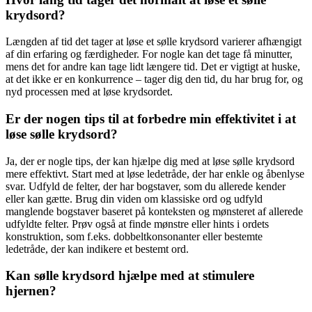
krydsord?
Længden af tid det tager at løse et sølle krydsord varierer afhængigt
af din erfaring og færdigheder. For nogle kan det tage få minutter,
mens det for andre kan tage lidt længere tid. Det er vigtigt at huske,
at det ikke er en konkurrence – tager dig den tid, du har brug for, og
nyd processen med at løse krydsordet.
Er der nogen tips til at forbedre min effektivitet i at
løse sølle krydsord?
Ja, der er nogle tips, der kan hjælpe dig med at løse sølle krydsord
mere effektivt. Start med at løse ledetråde, der har enkle og åbenlyse
svar. Udfyld de felter, der har bogstaver, som du allerede kender
eller kan gætte. Brug din viden om klassiske ord og udfyld
manglende bogstaver baseret på konteksten og mønsteret af allerede
udfyldte felter. Prøv også at finde mønstre eller hints i ordets
konstruktion, som f.eks. dobbeltkonsonanter eller bestemte
ledetråde, der kan indikere et bestemt ord.
Kan sølle krydsord hjælpe med at stimulere
hjernen?