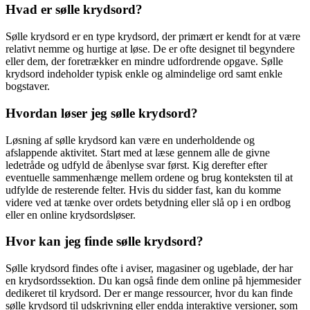
Hvad er sølle krydsord?
Sølle krydsord er en type krydsord, der primært er kendt for at være
relativt nemme og hurtige at løse. De er ofte designet til begyndere
eller dem, der foretrækker en mindre udfordrende opgave. Sølle
krydsord indeholder typisk enkle og almindelige ord samt enkle
bogstaver.
Hvordan løser jeg sølle krydsord?
Løsning af sølle krydsord kan være en underholdende og
afslappende aktivitet. Start med at læse gennem alle de givne
ledetråde og udfyld de åbenlyse svar først. Kig derefter efter
eventuelle sammenhænge mellem ordene og brug konteksten til at
udfylde de resterende felter. Hvis du sidder fast, kan du komme
videre ved at tænke over ordets betydning eller slå op i en ordbog
eller en online krydsordsløser.
Hvor kan jeg finde sølle krydsord?
Sølle krydsord findes ofte i aviser, magasiner og ugeblade, der har
en krydsordssektion. Du kan også finde dem online på hjemmesider
dedikeret til krydsord. Der er mange ressourcer, hvor du kan finde
sølle krydsord til udskrivning eller endda interaktive versioner, som