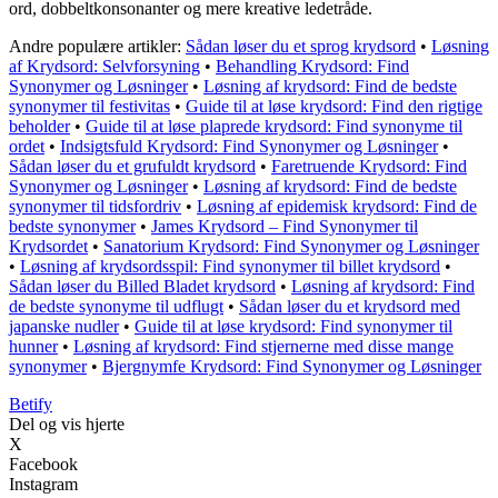
ord, dobbeltkonsonanter og mere kreative ledetråde.
Andre populære artikler:
Sådan løser du et sprog krydsord
•
Løsning
af Krydsord: Selvforsyning
•
Behandling Krydsord: Find
Synonymer og Løsninger
•
Løsning af krydsord: Find de bedste
synonymer til festivitas
•
Guide til at løse krydsord: Find den rigtige
beholder
•
Guide til at løse plaprede krydsord: Find synonyme til
ordet
•
Indsigtsfuld Krydsord: Find Synonymer og Løsninger
•
Sådan løser du et grufuldt krydsord
•
Faretruende Krydsord: Find
Synonymer og Løsninger
•
Løsning af krydsord: Find de bedste
synonymer til tidsfordriv
•
Løsning af epidemisk krydsord: Find de
bedste synonymer
•
James Krydsord – Find Synonymer til
Krydsordet
•
Sanatorium Krydsord: Find Synonymer og Løsninger
•
Løsning af krydsordsspil: Find synonymer til billet krydsord
•
Sådan løser du Billed Bladet krydsord
•
Løsning af krydsord: Find
de bedste synonyme til udflugt
•
Sådan løser du et krydsord med
japanske nudler
•
Guide til at løse krydsord: Find synonymer til
hunner
•
Løsning af krydsord: Find stjernerne med disse mange
synonymer
•
Bjergnymfe Krydsord: Find Synonymer og Løsninger
B
etify
Del og vis hjerte
X
Facebook
Instagram