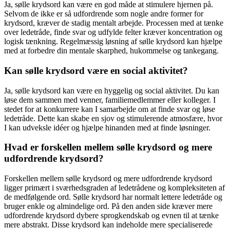
Ja, sølle krydsord kan være en god måde at stimulere hjernen på.
Selvom de ikke er så udfordrende som nogle andre former for
krydsord, kræver de stadig mentalt arbejde. Processen med at tænke
over ledetråde, finde svar og udfylde felter kræver koncentration og
logisk tænkning. Regelmæssig løsning af sølle krydsord kan hjælpe
med at forbedre din mentale skarphed, hukommelse og tankegang.
Kan sølle krydsord være en social aktivitet?
Ja, sølle krydsord kan være en hyggelig og social aktivitet. Du kan
løse dem sammen med venner, familiemedlemmer eller kolleger. I
stedet for at konkurrere kan I samarbejde om at finde svar og løse
ledetråde. Dette kan skabe en sjov og stimulerende atmosfære, hvor
I kan udveksle idéer og hjælpe hinanden med at finde løsninger.
Hvad er forskellen mellem sølle krydsord og mere
udfordrende krydsord?
Forskellen mellem sølle krydsord og mere udfordrende krydsord
ligger primært i sværhedsgraden af ledetrådene og kompleksiteten af
de medfølgende ord. Sølle krydsord har normalt lettere ledetråde og
bruger enkle og almindelige ord. På den anden side kræver mere
udfordrende krydsord dybere sprogkendskab og evnen til at tænke
mere abstrakt. Disse krydsord kan indeholde mere specialiserede