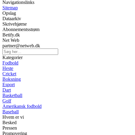
Navigationslinks
Sitemap
Opslag
Dataarkiv
Skrivehjørne
Abonnementsstrøm
Betify.dk
Net Web
partner@netweb.dk
Kategorier
Fodbold
Heste
Cricket
Boksning
Esport
Dart
Basketball
Golf
Amerikansk fodbold
Baseball
Hvem er vi
Besked
Pressen
Promovering