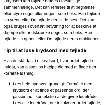
I krydsord kan tøjlede bruges i forskellige
sammenhænge. Det kan referere til at begrænse
eller styre noget eller nogen, som f.eks. Han tøjlede
sin vrede eller De tøjlede den vilde hest. Det kan
også bruges i overført betydning for at beskrive at
dæmpe eller indskrænke noget, som f.eks. Hun
tøjlede sin appetit eller De tøjlede deres ambitioner.
Tip til at løse krydsord med tøjlede
Hvis du står fast i et krydsord, hvor ordet tøjlede
indgår, kan disse tips hjælpe dig med at finde den
korrekte løsning:
Læs hele opgaven grundigt: Formålet med
krydsord er at finde et passende ord, der
passer ind i konteksten af de givne ledetråde.
Læs alle ledetråde, der involverer ordet tøjlede,