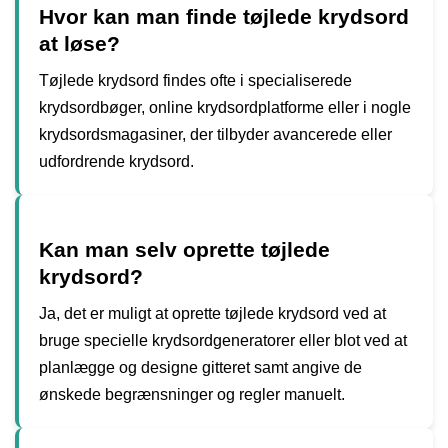
Hvor kan man finde tøjlede krydsord
at løse?
Tøjlede krydsord findes ofte i specialiserede
krydsordbøger, online krydsordplatforme eller i nogle
krydsordsmagasiner, der tilbyder avancerede eller
udfordrende krydsord.
Kan man selv oprette tøjlede
krydsord?
Ja, det er muligt at oprette tøjlede krydsord ved at
bruge specielle krydsordgeneratorer eller blot ved at
planlægge og designe gitteret samt angive de
ønskede begrænsninger og regler manuelt.