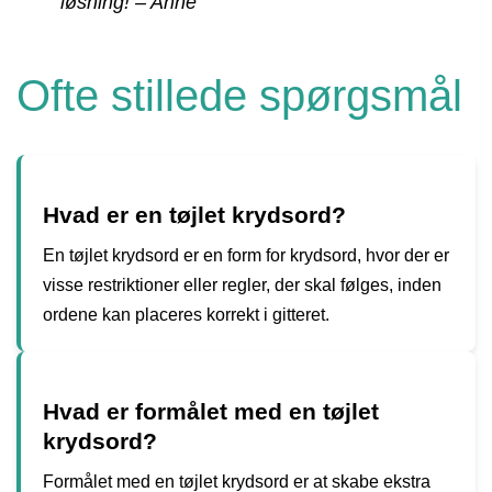
løsning! – Anne
Ofte stillede spørgsmål
Hvad er en tøjlet krydsord?
En tøjlet krydsord er en form for krydsord, hvor der er
visse restriktioner eller regler, der skal følges, inden
ordene kan placeres korrekt i gitteret.
Hvad er formålet med en tøjlet
krydsord?
Formålet med en tøjlet krydsord er at skabe ekstra