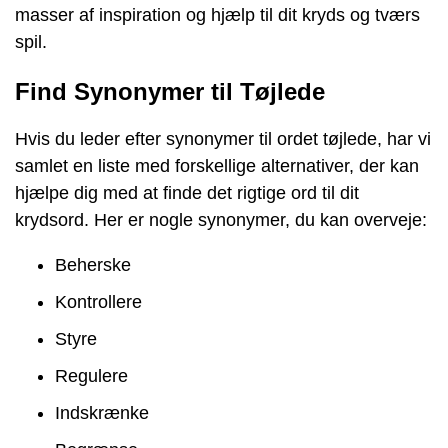
masser af inspiration og hjælp til dit kryds og tværs
spil.
Find Synonymer til Tøjlede
Hvis du leder efter synonymer til ordet tøjlede, har vi
samlet en liste med forskellige alternativer, der kan
hjælpe dig med at finde det rigtige ord til dit
krydsord. Her er nogle synonymer, du kan overveje:
Beherske
Kontrollere
Styre
Regulere
Indskrænke