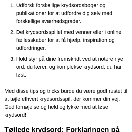
Udforsk forskellige krydsordsbøger og
publikationer for at udfordre dig selv med
forskellige sværhedsgrader.
Del krydsordsspillet med venner eller i online
fællesskaber for at få hjælp, inspiration og
udfordringer.
Hold styr på dine fremskridt ved at notere nye
ord, du lærer, og komplekse krydsord, du har
løst.
Med disse tips og tricks burde du være godt rustet til
at tøjle ethvert krydsordsspil, der kommer din vej.
God fornøjelse og held og lykke med at løse
krydsord!
Tøjlede krydsord: Forklaringen på