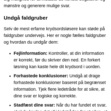
mønstre og generere mulige svar.
Undgå faldgruber
Selv de mest erfarne krydsordsløsere kan støde på
faldgruber undervejs. Her er nogle fælles faldgruber
og hvordan du undgår dem:
Fejlinformation:
Kontroller, at din information
er korrekt, før du skriver den ned. En forkert
løsning kan kaste hele dit krydsord i uorden.
Forhastede konklusioner:
Undgå at drage
forhastede konklusioner baseret på begrænset
information. Tjek flere ledetråde for at sikre, at
dine svar er logiske og korrekte.
Stadfæst dine svar:
Når du har fundet et svar,