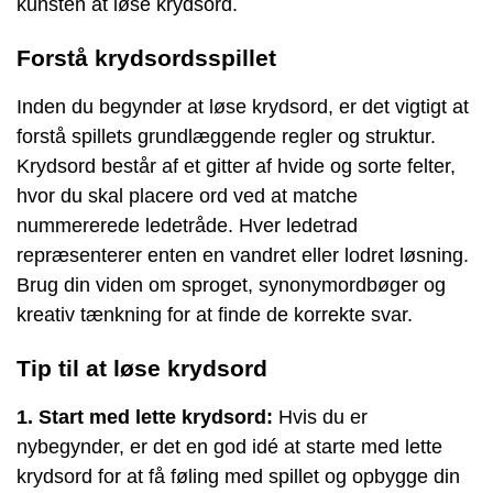
kunsten at løse krydsord.
Forstå krydsordsspillet
Inden du begynder at løse krydsord, er det vigtigt at
forstå spillets grundlæggende regler og struktur.
Krydsord består af et gitter af hvide og sorte felter,
hvor du skal placere ord ved at matche
nummererede ledetråde. Hver ledetrad
repræsenterer enten en vandret eller lodret løsning.
Brug din viden om sproget, synonymordbøger og
kreativ tænkning for at finde de korrekte svar.
Tip til at løse krydsord
1. Start med lette krydsord:
Hvis du er
nybegynder, er det en god idé at starte med lette
krydsord for at få føling med spillet og opbygge din