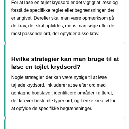
For at løse en tøjlet krydsord er det vigtigt at læse og
forstå de specifikke regler eller begrænsninger, der
er angivet. Derefter skal man være opmærksom på
de krav, der skal opfyldes, mens man søge efter de
mest passende ord, der opfylder disse krav.
Hvilke strategier kan man bruge til at
løse en tøjlet krydsord?
Nogle strategier, der kan være nyttige til at løse
tøjlede krydsord, inkluderer at se efter ord med
gentagne bogstaver, identificere områder i gitteret,
der kræver bestemte typer ord, og tænke kreativt for
at opfylde de specifikke begrænsninger.