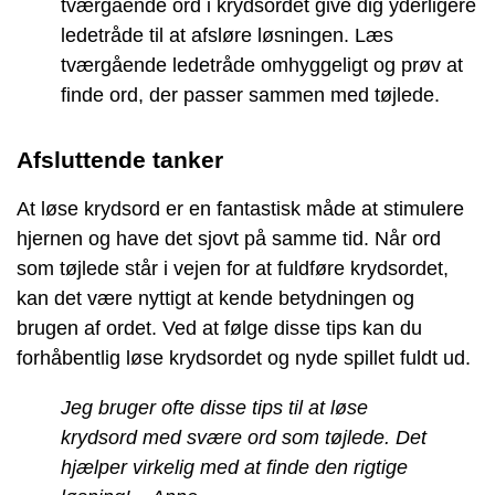
tværgående ord i krydsordet give dig yderligere
ledetråde til at afsløre løsningen. Læs
tværgående ledetråde omhyggeligt og prøv at
finde ord, der passer sammen med tøjlede.
Afsluttende tanker
At løse krydsord er en fantastisk måde at stimulere
hjernen og have det sjovt på samme tid. Når ord
som tøjlede står i vejen for at fuldføre krydsordet,
kan det være nyttigt at kende betydningen og
brugen af ordet. Ved at følge disse tips kan du
forhåbentlig løse krydsordet og nyde spillet fuldt ud.
Jeg bruger ofte disse tips til at løse
krydsord med svære ord som tøjlede. Det
hjælper virkelig med at finde den rigtige