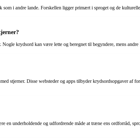
m i andre lande. Forskellen ligger primært i sproget og de kulturelle 
tjerner?
er. Nogle krydsord kan være lette og beregnet til begyndere, mens andr
med stjerner. Disse websteder og apps tilbyder krydsordsopgaver af for
an være en underholdende og udfordrende måde at træne ens ordforråd, 