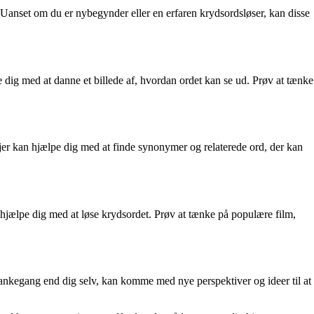
r. Uanset om du er nybegynder eller en erfaren krydsordsløser, kan disse
lpe dig med at danne et billede af, hvordan ordet kan se ud. Prøv at tænke
jer kan hjælpe dig med at finde synonymer og relaterede ord, der kan
 hjælpe dig med at løse krydsordet. Prøv at tænke på populære film,
tankegang end dig selv, kan komme med nye perspektiver og ideer til at