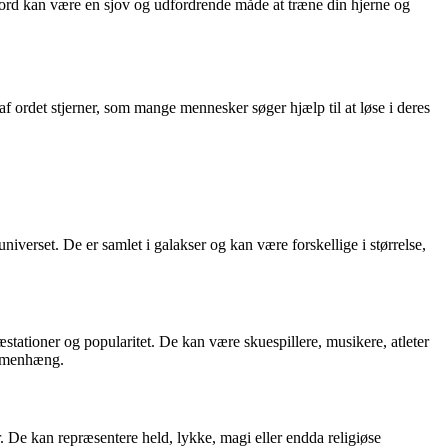
dsord kan være en sjov og udfordrende måde at træne din hjerne og
af ordet stjerner, som mange mennesker søger hjælp til at løse i deres
niverset. De er samlet i galakser og kan være forskellige i størrelse,
ræstationer og popularitet. De kan være skuespillere, musikere, atleter
ammenhæng.
. De kan repræsentere held, lykke, magi eller endda religiøse