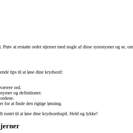
. Prøv at erstatte ordet stjerner med nogle af disse synonymer og se, om
de tips til at løse dine krydsord:
sværere ord.
onymer og definitioner.
 ordene.
 for at finde den rigtige løsning.
rustet til at løse dine krydsordsspil. Held og lykke!
tjerner