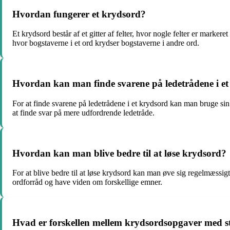
Hvordan fungerer et krydsord?
Et krydsord består af et gitter af felter, hvor nogle felter er marker
hvor bogstaverne i et ord krydser bogstaverne i andre ord.
Hvordan kan man finde svarene på ledetrådene i e
For at finde svarene på ledetrådene i et krydsord kan man bruge sin 
at finde svar på mere udfordrende ledetråde.
Hvordan kan man blive bedre til at løse krydsord?
For at blive bedre til at løse krydsord kan man øve sig regelmæssigt
ordforråd og have viden om forskellige emner.
Hvad er forskellen mellem krydsordsopgaver med s