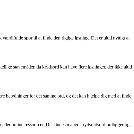
rdifulde spor til at finde den rigtige løsning. Det er altid nyttigt at
kellige stavemåder, da krydsord kan have flere løsninger, der ikke altid
lere betydninger for det samme ord, og det kan hjælpe dig med at finde
ger eller online ressourcer. Der findes mange krydsordsord ordbøger og