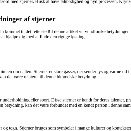
 krydsord med stjerner. Husk at have tålmodighed og nyd processen. Kry
dninger af stjerner
u kommet til det rette sted! I denne artikel vil vi udforske betydningen 
 at hjælpe dig med at finde den rigtige løsning.
himlen om natten. Stjerner er store gasser, der sender lys og varme ud i u
 kan det være relateret til denne himmelske betydning.
r underholdning eller sport. Disse stjerner er kendt for deres talenter, p
som en betydning, kan det være forbundet med en kendt person i denne s
er og tegn. Stjerner bruges som symboler i mange kulturer og kontekster