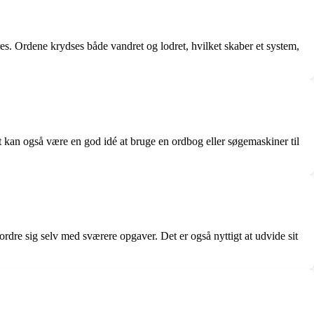
vares. Ordene krydses både vandret og lodret, hvilket skaber et system,
et kan også være en god idé at bruge en ordbog eller søgemaskiner til
ordre sig selv med sværere opgaver. Det er også nyttigt at udvide sit