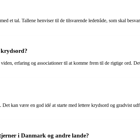
et med et tal. Tallene henviser til de tilsvarende ledetråde, som skal bes
t krydsord?
viden, erfaring og associationer til at komme frem til de rigtige ord. D
. Det kan være en god idé at starte med lettere krydsord og gradvist udf
tjerner i Danmark og andre lande?