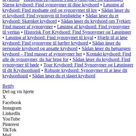
Slæng krydsord: Find synonymer til dine krydsord
•
Løsning af
krydsord: Find modsatte ord og synonymer til luv
•
Sådan løser du
et krydsord: Find synonym til forpligtelse
•
Sådan løser du et
krydsord: Skænket krydsord
•
Sådan løser du krydsord om Tyrkiet:
Find masser af synonymer
•
Løsning af krydsord: Find synonymer
til veritas
•
Historisk Fort Krydsord: Find Synonymer og Løsninger
•
Løsning af krydsord: Find synonymet til loyal
•
Hjælp til at løse
krydsord: Find synonyme til hæfter krydsord
•
Sådan løser du
personale krydsord og ansatte krydsord
•
Sådan løser du højsangen
krydsord – Find masser af synonymer her
•
Kontakt krydsord: Find
alle de synonymer, du har brug for
•
Sådan løser du krydsord: Find
synonymer til bøde
•
Tour Krydsord: Find Synonymer og Løsninger
til dit Krydsordsspil
•
Robuste krydsord: Synonymer til at løse dit
krydsordsspil
•
Sådan løser du et slaget krydsord
B
etify
Del og vis hjerte
X
Facebook
Instagram
LinkedIn
YouTube
Pinterest
TikTok
Mail