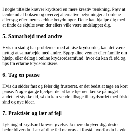
I nogle tilfælde kræver krydsord en mere kreativ tænkning. Prøv at
tænke ud af boksen og overvej alternative betydninger af ordene
eller søg efter mere sjældne betydninger. Dette kan hjælpe dig med
at finde de skjulte svar, der ellers ville være undsluppet dig.
5. Samarbejd med andre
Hvis du stadig har problemer med at løse krydsordet, kan det være
nyttigt at samarbejde med andre. Spørg dine venner eller familie om
hjælp, eller deltag i online krydsordsamfund, hvor du kan få råd og
tips fra erfarne krydsordløsere.
6. Tag en pause
Hvis du sidder fast og føler dig frustreret, er det bedst at tage en kort
pause. Nogle gange hjælper det at lade hjernen tænke på noget
andet i et stykke tid, så du kan vende tilbage til krydsordet med friskt
sind og nye ideer.
7. Praktisér og lær af fejl
Løsning af krydsord kræver øvelse. Jo mere du øver dig, desto
bedre bliver du. Lær af dine fejl og prøv at forstå, hvorfor du havde