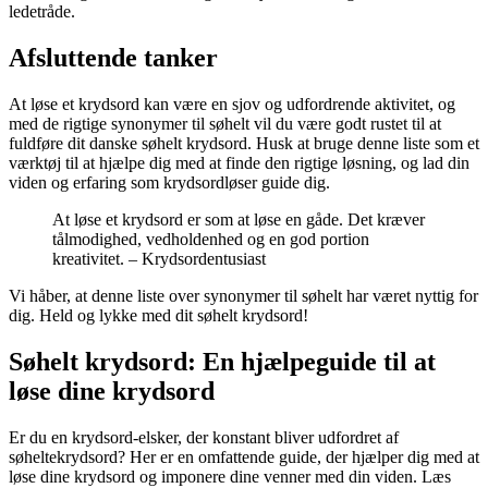
ledetråde.
Afsluttende tanker
At løse et krydsord kan være en sjov og udfordrende aktivitet, og
med de rigtige synonymer til søhelt vil du være godt rustet til at
fuldføre dit danske søhelt krydsord. Husk at bruge denne liste som et
værktøj til at hjælpe dig med at finde den rigtige løsning, og lad din
viden og erfaring som krydsordløser guide dig.
At løse et krydsord er som at løse en gåde. Det kræver
tålmodighed, vedholdenhed og en god portion
kreativitet. – Krydsordentusiast
Vi håber, at denne liste over synonymer til søhelt har været nyttig for
dig. Held og lykke med dit søhelt krydsord!
Søhelt krydsord: En hjælpeguide til at
løse dine krydsord
Er du en krydsord-elsker, der konstant bliver udfordret af
søheltekrydsord? Her er en omfattende guide, der hjælper dig med at
løse dine krydsord og imponere dine venner med din viden. Læs