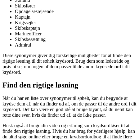
Søhund
Skibsfører
Opdagelsesrejsende
Kaptajn
Krigssejler
Skibskaptajn
Marineofficer
Skibsbesætning
Admiral
Disse synonymer giver dig forskellige muligheder for at finde den
rigtige løsning til dit søhelt krydsord. Brug dem som ledetråde og
prøv at se, om nogen af dem passer til de andre krydsede ord i dit
krydsord.
Find den rigtige løsning
Når du har en liste over synonymer til søhelt, kan du begynde at
krydse dem af, når du finder ud af, om de passer til de andre ord i dit
krydsord. Det kan være en god idé at bruge blyant, så du nemt kan
rette dine svar, hvis du finder ud af, at de ikke passer.
Husk også at bruge din viden og erfaring som krydsordløser til at
finde den rigtige løsning. Hvis du har brug for yderligere hjælp, kan
du altid søge online eller bruge en krydsordordbog til at finde flere