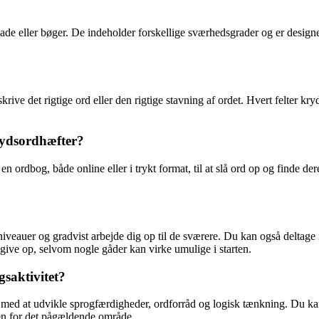
lade eller bøger. De indeholder forskellige sværhedsgrader og er designe
ve det rigtige ord eller den rigtige stavning af ordet. Hvert felter kry
krydsordhæfter?
en ordbog, både online eller i trykt format, til at slå ord op og finde 
niveauer og gradvist arbejde dig op til de sværere. Du kan også deltage 
 give op, selvom nogle gåder kan virke umulige i starten.
saktivitet?
r med at udvikle sprogfærdigheder, ordforråd og logisk tænkning. Du ka
en for det pågældende område.