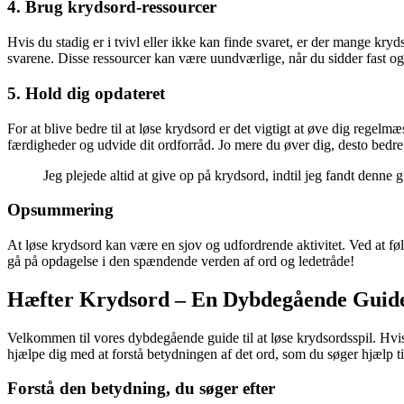
4. Brug krydsord-ressourcer
Hvis du stadig er i tvivl eller ikke kan finde svaret, er der mange kr
svarene. Disse ressourcer kan være uundværlige, når du sidder fast og 
5. Hold dig opdateret
For at blive bedre til at løse krydsord er det vigtigt at øve dig rege
færdigheder og udvide dit ordforråd. Jo mere du øver dig, desto bedre b
Jeg plejede altid at give op på krydsord, indtil jeg fandt denn
Opsummering
At løse krydsord kan være en sjov og udfordrende aktivitet. Ved at fø
gå på opdagelse i den spændende verden af ​​ord og ledetråde!
Hæfter Krydsord – En Dybdegående Guide 
Velkommen til vores dybdegående guide til at løse krydsordsspil. Hvis du
hjælpe dig med at forstå betydningen af det ord, som du søger hjælp til
Forstå den betydning, du søger efter