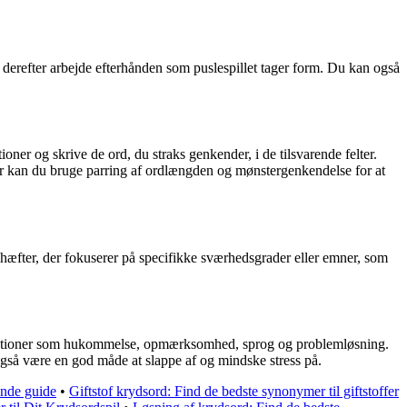
 derefter arbejde efterhånden som puslespillet tager form. Du kan også
oner og skrive de ord, du straks genkender, i de tilsvarende felter.
er kan du bruge parring af ordlængden og mønstergenkendelse for at
dhæfter, der fokuserer på specifikke sværhedsgrader eller emner, som
 funktioner som hukommelse, opmærksomhed, sprog og problemløsning.
også være en god måde at slappe af og mindske stress på.
ende guide
•
Giftstof krydsord: Find de bedste synonymer til giftstoffer