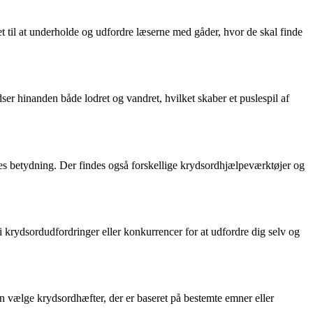
t til at underholde og udfordre læserne med gåder, hvor de skal finde
dser hinanden både lodret og vandret, hvilket skaber et puslespil af
deres betydning. Der findes også forskellige krydsordhjælpeværktøjer og
i krydsordudfordringer eller konkurrencer for at udfordre dig selv og
n vælge krydsordhæfter, der er baseret på bestemte emner eller