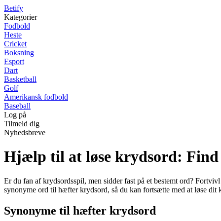
B
etify
Kategorier
Fodbold
Heste
Cricket
Boksning
Esport
Dart
Basketball
Golf
Amerikansk fodbold
Baseball
Log på
Tilmeld dig
Nyhedsbreve
Hjælp til at løse krydsord: Fin
Er du fan af krydsordsspil, men sidder fast på et bestemt ord? Fortvivl 
synonyme ord til hæfter krydsord, så du kan fortsætte med at løse dit 
Synonyme til hæfter krydsord