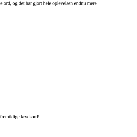
te ord, og det har gjort hele oplevelsen endnu mere
 fremtidige krydsord!