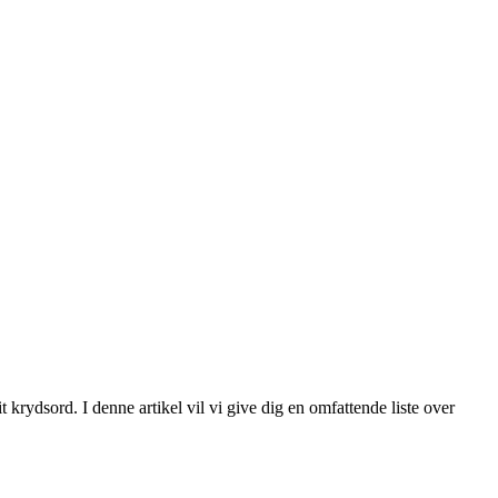
t krydsord. I denne artikel vil vi give dig en omfattende liste over