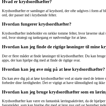
Hvad er krydsordhæfter?
Krydsordhæfter er samlinger af krydsord, der ofte udgives i form af b
ord, der passer ind i krydsende felter.
Hvordan fungerer krydsordhæfter?
Krydsordhæfter indeholder en række tomme felter, hvor læserne skal skri
ord, hvor strategi og tankegang er nødvendige for at løse.
Hvordan kan jeg finde de rigtige løsninger til mine 
Der er flere måder at finde løsninger til krydsordhæfter. Du kan bruge 
apps, der kan hjælpe dig med at finde de rigtige svar.
Hvordan kan jeg øve mig på at løse krydsordhæfter?
Du kan øve dig på at løse krydsordhæfter ved at starte med de lettere 
forbedre dine færdigheder. Det er vigtigt at have tålmodighed og ikke
Hvordan kan jeg bruge krydsordhæfter som en læring
Krydsordhæfter kan være en fantastisk læringsaktivitet, da de hjælpe
fagområder, som kan hjælpe dig med at lære nye ord og begreber ind