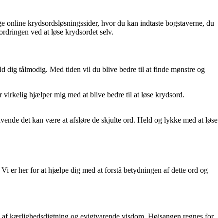
ge online krydsordsløsningssider, hvor du kan indtaste bogstaverne, du
ordringen ved at løse krydsordet selv.
dig tålmodig. Med tiden vil du blive bedre til at finde mønstre og
 virkelig hjælper mig med at blive bedre til at løse krydsord.
ivende det kan være at afsløre de skjulte ord. Held og lykke med at løse
Vi er her for at hjælpe dig med at forstå betydningen af dette ord og
g af kærlighedsdigtning og evigtvarende visdom. Højsangen regnes for