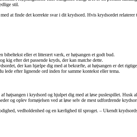
dlige stil.
d at finde det korrekte svar i dit krydsord. Hvis krydsordet relaterer til 
n bibeltekst eller et litterært værk, er højsangen et godt bud.
g kig efter det passende kryds, der kan matche dette.
dsordet, der kan hjælpe dig med at bekræfte, at højsangen er det rigtige
du lede efter lignende ord inden for samme kontekst eller tema.
n af højsangen i krydsord og hjulpet dig med at løse puslespillet. Husk a
heder og oplev fornøjelsen ved at løse selv de mest udfordrende krydsor
lmodighed, vedholdenhed og en kærlighed til sproget. – Ukendt krydsords