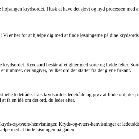
løse højsangen krydsordet. Husk at have det sjovt og nyd processen med a
Vi er her for at hjælpe dig med at finde løsningerne på dine krydsordsgåd
e krydsordet. Krydsord består af et gitter med sorte og hvide felter. Sort
et nummer, der angiver, hvilket ord der starter fra det givne firkant.
stuelle ledetråde. Læs krydsordets ledetråde og prøv at finde ord, der 
 at få en idé om det ord, du leder efter.
yds-og-tværs-henvisninger. Kryds-og-tværs-henvisninger er ledetråde, de
hjælpe med at finde løsningen på gåden.