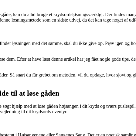
dsgåde, kan du altid bruge et krydsordsløsningsværktøj. Der findes man
e denne løsningsmetode som en sidste udvej, da det kan tage noget af udf
nder løsningen med det samme, skal du ikke give op. Prøv igen og hold 
se dem. Efter at have læst denne artikel har jeg fået nogle gode tips, der
gåder. Så snart du får grebet om metoden, vil du opdage, hvor sjovt og g
e til at løse gåden
 søgt hjælp med at løse gåden højsangen i dit kryds og tværs puslespil. 
 vejledning til dit krydsords eventyr.
 bestemt i Højsangenene eller Sangenes Sang. Det er en poetisk samlin