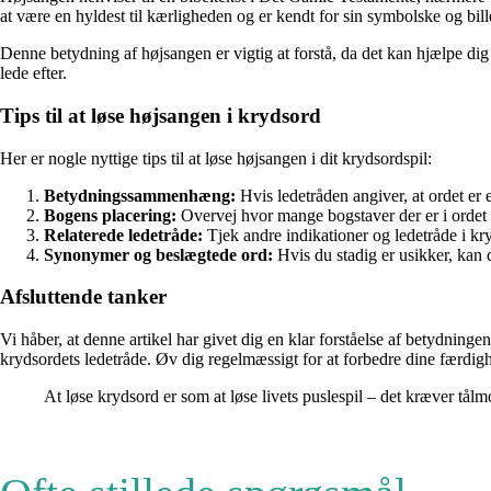
at være en hyldest til kærligheden og er kendt for sin symbolske og bille
Denne betydning af højsangen er vigtig at forstå, da det kan hjælpe dig me
lede efter.
Tips til at løse højsangen i krydsord
Her er nogle nyttige tips til at løse højsangen i dit krydsordspil:
Betydningssammenhæng:
Hvis ledetråden angiver, at ordet er e
Bogens placering:
Overvej hvor mange bogstaver der er i ordet o
Relaterede ledetråde:
Tjek andre indikationer og ledetråde i kry
Synonymer og beslægtede ord:
Hvis du stadig er usikker, kan 
Afsluttende tanker
Vi håber, at denne artikel har givet dig en klar forståelse af betydninge
krydsordets ledetråde. Øv dig regelmæssigt for at forbedre dine færdig
At løse krydsord er som at løse livets puslespil – det kræver tå