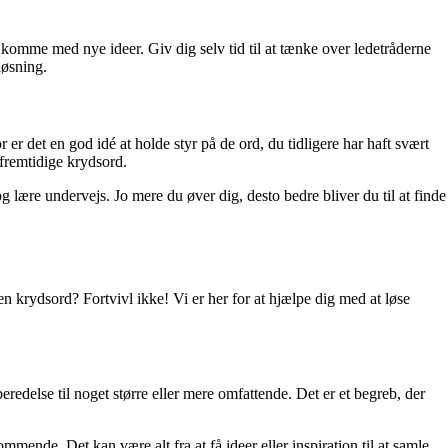
 komme med nye ideer. Giv dig selv tid til at tænke over ledetråderne
løsning.
 er det en god idé at holde styr på de ord, du tidligere har haft svært
 fremtidige krydsord.
 og lære undervejs. Jo mere du øver dig, desto bedre bliver du til at finde
 en krydsord? Fortvivl ikke! Vi er her for at hjælpe dig med at løse
rberedelse til noget større eller mere omfattende. Det er et begreb, der
mmende. Det kan være alt fra at få ideer eller inspiration til at samle