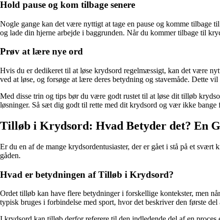
Hold pause og kom tilbage senere
Nogle gange kan det være nyttigt at tage en pause og komme tilbage til 
og lade din hjerne arbejde i baggrunden. Når du kommer tilbage til kryds
Prøv at lære nye ord
Hvis du er dedikeret til at løse krydsord regelmæssigt, kan det være nytt
ved at løse, og forsøge at lære deres betydning og stavemåde. Dette vil 
Med disse trin og tips bør du være godt rustet til at løse dit tilløb kryds
løsninger. Så sæt dig godt til rette med dit krydsord og vær ikke bange 
Tilløb i Krydsord: Hvad Betyder det? En G
Er du en af de mange krydsordentusiaster, der er gået i stå på et svært k
gåden.
Hvad er betydningen af Tilløb i Krydsord?
Ordet tilløb kan have flere betydninger i forskellige kontekster, men når 
typisk bruges i forbindelse med sport, hvor det beskriver den første del af
I krydsord kan tilløb derfor referere til den indledende del af en proces