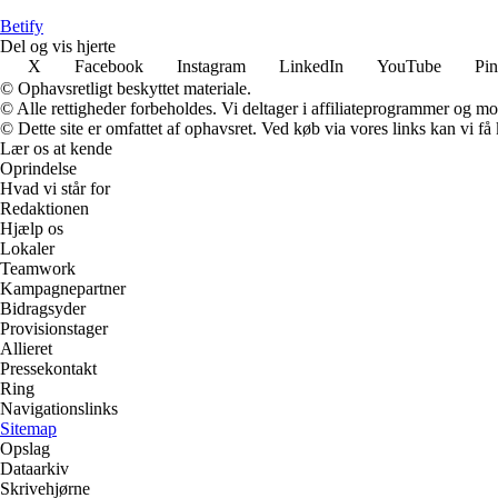
B
etify
Del og vis hjerte
X
Facebook
Instagram
LinkedIn
YouTube
Pin
© Ophavsretligt beskyttet materiale.
© Alle rettigheder forbeholdes. Vi deltager i affiliateprogrammer og mo
© Dette site er omfattet af ophavsret. Ved køb via vores links kan vi 
Lær os at kende
Oprindelse
Hvad vi står for
Redaktionen
Hjælp os
Lokaler
Teamwork
Kampagnepartner
Bidragsyder
Provisionstager
Allieret
Pressekontakt
Ring
Navigationslinks
Sitemap
Opslag
Dataarkiv
Skrivehjørne