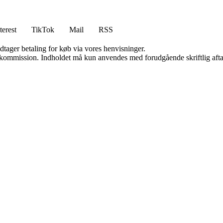
terest
TikTok
Mail
RSS
dtager betaling for køb via vores henvisninger.
få kommission. Indholdet må kun anvendes med forudgående skriftlig afta