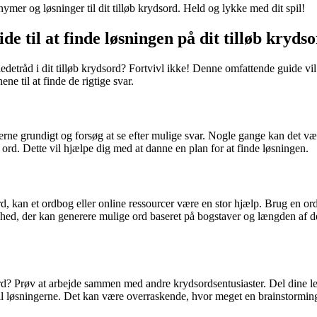
onymer og løsninger til dit tilløb krydsord. Held og lykke med dit spil!
e til at finde løsningen på dit tilløb kryds
ledetråd i dit tilløb krydsord? Fortvivl ikke! Denne omfattende guide vil
ne til at finde de rigtige svar.
derne grundigt og forsøg at se efter mulige svar. Nogle gange kan det væ
 ord. Dette vil hjælpe dig med at danne en plan for at finde løsningen.
sord, kan et ordbog eller online ressourcer være en stor hjælp. Brug en o
ghed, der kan generere mulige ord baseret på bogstaver og længden af de
dsord? Prøv at arbejde sammen med andre krydsordsentusiaster. Del dine
til løsningerne. Det kan være overraskende, hvor meget en brainstorming