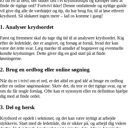
Er du en af ​​dem, der sidder fast i et krydsordsspil og kæmper med at
finde de rigtige ord? Fortvivl ikke! Denne omfattende og nyttige guide
vil give dig alle de værktøjer og tip, du har brug for, til at løse ethvert
krydsord. Så slukøret ingen mere – lad os komme i gang!
1. Analyser krydsordet
Først og fremmest skal du tage dig tid til at analysere krydsordet. Kig
efter de ledetråde, der er angivet, og forsøg at forstå, hvad der kan
være det rette svar. Læg mærke til antallet af bogstaver og eventuelle
kendte krydsninger. Dette giver dig en god start på at finde
løsningerne.
2. Brug en ordbog eller online søgning
Når du er i tvivl om et ord, er det altid en god idé at bruge en ordbog
eller en online søgemaskine. Skriv det, du tror er det rigtige svar, og se
om du får nogle forslag. Ofte kan et synonym eller en definition hjælpe
dig med at finde ordet.
3. Del og hersk
Krydsord er opdelt i sektioner, og det kan være nyttigt at arbejde
stykkevis. Start med de ledetråde, du er sikker på, og arbejd dig videre