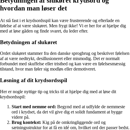
Betydningen af slukøret krydsord og
hvordan man løser det
At stå fast i et krydsordsspil kan være frustrerende og efterlade en
følelse af at være slukøret. Men frygt ikke! Vi er her for at hjælpe dig
med at løse gåden og finde svaret, du leder efter.
Betydningen af slukøret
Ordet slukøret stammer fra den danske sprogbrug og beskriver følelsen
af at være nedtrykt, desillusioneret eller mismodig. Det er normalt
forbundet med skuffelse eller tristhed og kan være en følelsesmæssig
tilstand, hvor man føler sig modløs eller demotiveret.
Løsning af dit krydsordsspil
Her er nogle nyttige tip og tricks til at hjælpe dig med at løse dit
krydsordsspil:
Start med nemme ord:
Begynd med at udfylde de nemmeste
ord i krydset, da det vil give dig et solidt fundament at bygge
videre på.
Brug kontekst:
Kig på de omkringliggende ord og
sætningsstruktur for at få en idé om, hvilket ord der passer bedst.