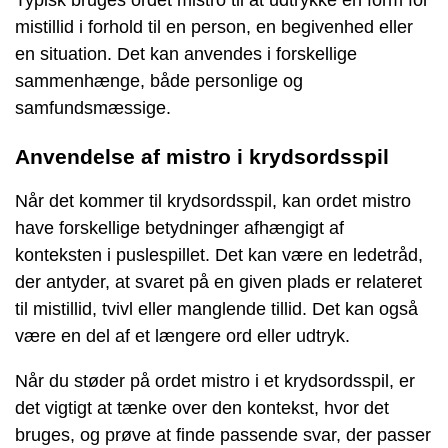
Typisk bruges ordet mistro til at udtrykke en form for
mistillid i forhold til en person, en begivenhed eller
en situation. Det kan anvendes i forskellige
sammenhænge, både personlige og
samfundsmæssige.
Anvendelse af mistro i krydsordsspil
Når det kommer til krydsordsspil, kan ordet mistro
have forskellige betydninger afhængigt af
konteksten i puslespillet. Det kan være en ledetråd,
der antyder, at svaret på en given plads er relateret
til mistillid, tvivl eller manglende tillid. Det kan også
være en del af et længere ord eller udtryk.
Når du støder på ordet mistro i et krydsordsspil, er
det vigtigt at tænke over den kontekst, hvor det
bruges, og prøve at finde passende svar, der passer