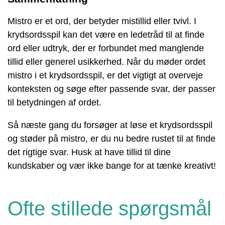
Mistro er et ord, der betyder mistillid eller tvivl. I
krydsordsspil kan det være en ledetråd til at finde
ord eller udtryk, der er forbundet med manglende
tillid eller generel usikkerhed. Når du møder ordet
mistro i et krydsordsspil, er det vigtigt at overveje
konteksten og søge efter passende svar, der passer
til betydningen af ordet.
Så næste gang du forsøger at løse et krydsordsspil
og støder på mistro, er du nu bedre rustet til at finde
det rigtige svar. Husk at have tillid til dine
kundskaber og vær ikke bange for at tænke kreativt!
Ofte stillede spørgsmål