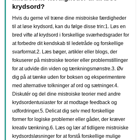
krydsord?
Hvis du gerne vil træne dine mistroiske færdigheder
til at løse krydsord, kan du følge disse trin:1. Løs en
bred vifte af krydsord i forskellige sværhedsgrader for
at forbedre dit kendskab til ledetråde og forskellige
svarformat.2. Læs bøger, artikler eller blogs, der
fokuserer på mistroiske teorier eller problemstillinger
for at udvide din viden og tænkningsmønstre.3. Øv
dig på at tænke uden for boksen og eksperimentere
med alternative tolkninger af ord og sætninger.4.
Diskutér og del dine mistroiske teorier med andre
krydsordentusiaster for at modtage feedback og
udfordringer.5. Delicat dig selv med forskellige
former for logiske problemer eller gåder, der kræver
kreativ tænkning.6. Læs og lær af tidligere mistroiske
krydsordsløsninger for at forstå forskellige mulige