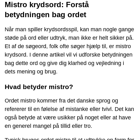
Mistro krydsord: Forstå
betydningen bag ordet
Når man spiller krydsordsspil, kan man nogle gange
støde på ord eller udtryk, man ikke er helt sikker på.
Et af de søgeord, folk ofte søger hjælp til, er mistro
krydsord. I denne artikel vil vi udforske betydningen
bag dette ord og give dig klarhed og vejledning i
dets mening og brug.
Hvad betyder mistro?
Ordet mistro kommer fra det danske sprog og
refererer til en følelse af mistanke eller tvivl. Det kan
også betyde at være usikker på noget eller at have
en generel mangel på tillid eller tro.