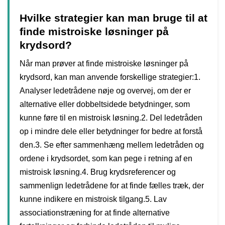
Hvilke strategier kan man bruge til at
finde mistroiske løsninger på
krydsord?
Når man prøver at finde mistroiske løsninger på
krydsord, kan man anvende forskellige strategier:1.
Analyser ledetrådene nøje og overvej, om der er
alternative eller dobbeltsidede betydninger, som
kunne føre til en mistroisk løsning.2. Del ledetråden
op i mindre dele eller betydninger for bedre at forstå
den.3. Se efter sammenhæng mellem ledetråden og
ordene i krydsordet, som kan pege i retning af en
mistroisk løsning.4. Brug krydsreferencer og
sammenlign ledetrådene for at finde fælles træk, der
kunne indikere en mistroisk tilgang.5. Lav
associationstræning for at finde alternative