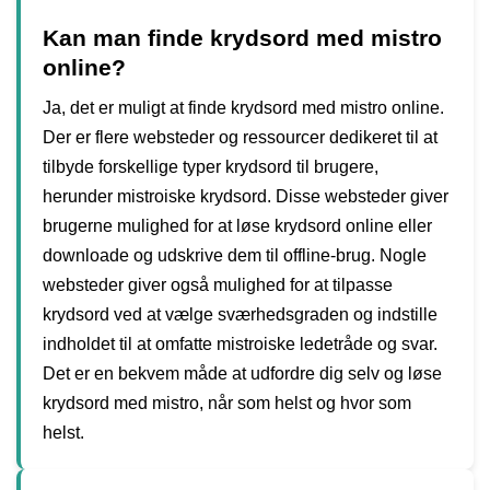
Kan man finde krydsord med mistro
online?
Ja, det er muligt at finde krydsord med mistro online.
Der er flere websteder og ressourcer dedikeret til at
tilbyde forskellige typer krydsord til brugere,
herunder mistroiske krydsord. Disse websteder giver
brugerne mulighed for at løse krydsord online eller
downloade og udskrive dem til offline-brug. Nogle
websteder giver også mulighed for at tilpasse
krydsord ved at vælge sværhedsgraden og indstille
indholdet til at omfatte mistroiske ledetråde og svar.
Det er en bekvem måde at udfordre dig selv og løse
krydsord med mistro, når som helst og hvor som
helst.