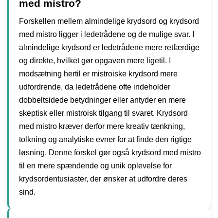
med mistro?
Forskellen mellem almindelige krydsord og krydsord
med mistro ligger i ledetrådene og de mulige svar. I
almindelige krydsord er ledetrådene mere retfærdige
og direkte, hvilket gør opgaven mere ligetil. I
modsætning hertil er mistroiske krydsord mere
udfordrende, da ledetrådene ofte indeholder
dobbeltsidede betydninger eller antyder en mere
skeptisk eller mistroisk tilgang til svaret. Krydsord
med mistro kræver derfor mere kreativ tænkning,
tolkning og analytiske evner for at finde den rigtige
løsning. Denne forskel gør også krydsord med mistro
til en mere spændende og unik oplevelse for
krydsordentusiaster, der ønsker at udfordre deres
sind.