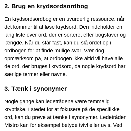
2. Brug en krydsordsordbog
En krydsordsordbog er en uvurderlig ressource, når
det kommer til at løse krydsord. Den indeholder en
lang liste over ord, der er sorteret efter bogstaver og
længde. Når du står fast, kan du slå ordet op i
ordbogen for at finde mulige svar. Vær dog
opmærksom på, at ordbogen ikke altid vil have alle
de ord, der bruges i krydsord, da nogle krydsord har
særlige termer eller navne.
3. Tænk i synonymer
Nogle gange kan ledetrådene være temmelig
kryptiske. I stedet for at fokusere på de specifikke
ord, kan du prøve at tænke i synonymer. Ledetråden
Mistro kan for eksempel betyde tvivl eller uvis. Ved