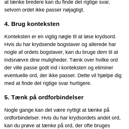
at tænke bredere kan du finde det rigtige svar,
selvom ordet ikke passer nøjagtigt.
4. Brug konteksten
Konteksten er en vigtig nøgle til at løse krydsord.
Hvis du har krydsende bogstaver og allerede har
nogle af ordets bogstaver, kan du bruge dem til at
indsnævre dine muligheder. Tænk over hvilke ord
der ville passe godt ind i konteksten og eliminer
eventuelle ord, der ikke passer. Dette vil hjælpe dig
med at finde det rigtige svar hurtigere.
5. Tænk på ordforbindelser
Nogle gange kan det være nyttigt at tænke på
ordforbindelser. Hvis du har krydsordets andet ord,
kan du prøve at tænke på ord, der ofte bruges