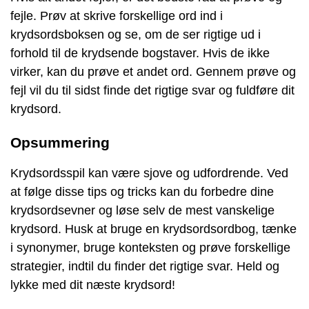
fejle. Prøv at skrive forskellige ord ind i
krydsordsboksen og se, om de ser rigtige ud i
forhold til de krydsende bogstaver. Hvis de ikke
virker, kan du prøve et andet ord. Gennem prøve og
fejl vil du til sidst finde det rigtige svar og fuldføre dit
krydsord.
Opsummering
Krydsordsspil kan være sjove og udfordrende. Ved
at følge disse tips og tricks kan du forbedre dine
krydsordsevner og løse selv de mest vanskelige
krydsord. Husk at bruge en krydsordsordbog, tænke
i synonymer, bruge konteksten og prøve forskellige
strategier, indtil du finder det rigtige svar. Held og
lykke med dit næste krydsord!