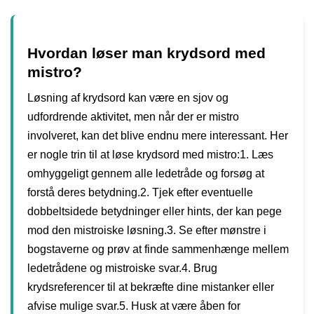
Hvordan løser man krydsord med
mistro?
Løsning af krydsord kan være en sjov og
udfordrende aktivitet, men når der er mistro
involveret, kan det blive endnu mere interessant. Her
er nogle trin til at løse krydsord med mistro:1. Læs
omhyggeligt gennem alle ledetråde og forsøg at
forstå deres betydning.2. Tjek efter eventuelle
dobbeltsidede betydninger eller hints, der kan pege
mod den mistroiske løsning.3. Se efter mønstre i
bogstaverne og prøv at finde sammenhænge mellem
ledetrådene og mistroiske svar.4. Brug
krydsreferencer til at bekræfte dine mistanker eller
afvise mulige svar.5. Husk at være åben for