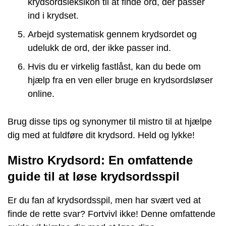
krydsordsleksikon til at finde ord, der passer
ind i krydset.
Arbejd systematisk gennem krydsordet og
udelukk de ord, der ikke passer ind.
Hvis du er virkelig fastlåst, kan du bede om
hjælp fra en ven eller bruge en krydsordsløser
online.
Brug disse tips og synonymer til mistro til at hjælpe
dig med at fuldføre dit krydsord. Held og lykke!
Mistro Krydsord: En omfattende
guide til at løse krydsordsspil
Er du fan af krydsordsspil, men har svært ved at
finde de rette svar? Fortvivl ikke! Denne omfattende