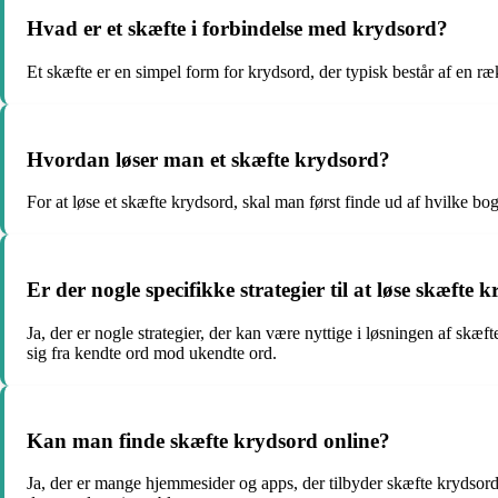
Hvad er et skæfte i forbindelse med krydsord?
Et skæfte er en simpel form for krydsord, der typisk består af en ræ
Hvordan løser man et skæfte krydsord?
For at løse et skæfte krydsord, skal man først finde ud af hvilke b
Er der nogle specifikke strategier til at løse skæfte 
Ja, der er nogle strategier, der kan være nyttige i løsningen af skæf
sig fra kendte ord mod ukendte ord.
Kan man finde skæfte krydsord online?
Ja, der er mange hjemmesider og apps, der tilbyder skæfte krydsord