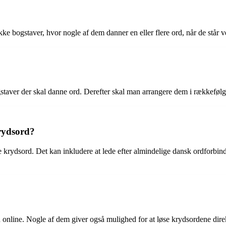
kke bogstaver, hvor nogle af dem danner en eller flere ord, når de står v
ogstaver der skal danne ord. Derefter skal man arrangere dem i rækkeføl
krydsord?
te krydsord. Det kan inkludere at lede efter almindelige dansk ordforbind
 online. Nogle af dem giver også mulighed for at løse krydsordene dire