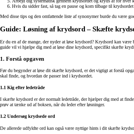
Arbejd dig systematisk gennem krydsordet og kryds af for hver k
Hvis du sidder fast, så tag en pause og kom tilbage til krydsordet
Med disse tips og den omfattende liste af synonymer burde du være godt 
Guide: Løsning af krydsord – Skæfte kryds
Er du en af de mange, der nyder at løse krydsord? Krydsord kan være b
guide vil vi hjælpe dig med at løse dine krydsord, specifikt skæfte krydso
1. Forstå opgaven
Før du begynder at løse dit skæfte krydsord, er det vigtigt at forstå o
skal finde, og hvordan de passer ind i krydsordet.
1.1 Kig efter ledetråde
I skæfte krydsord er der normalt ledetråde, der hjælper dig med at finde
prøv at tænke ud af boksen, når du leder efter løsninger.
1.2 Undersøg krydsede ord
De allerede udfyldte ord kan også være nyttige hints i dit skæfte kryds