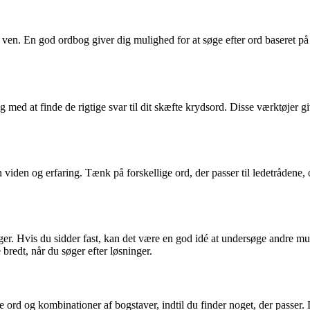
e ven. En god ordbog giver dig mulighed for at søge efter ord baseret p
 med at finde de rigtige svar til dit skæfte krydsord. Disse værktøjer gi
en viden og erfaring. Tænk på forskellige ord, der passer til ledetråden
er. Hvis du sidder fast, kan det være en god idé at undersøge andre mul
 bredt, når du søger efter løsninger.
lige ord og kombinationer af bogstaver, indtil du finder noget, der pass