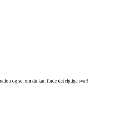
ation og se, om du kan finde det rigtige svar!