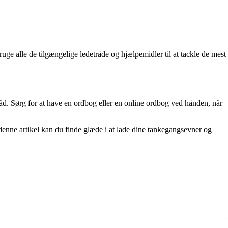
ruge alle de tilgængelige ledetråde og hjælpemidler til at tackle de mest
råd. Sørg for at have en ordbog eller en online ordbog ved hånden, når
denne artikel kan du finde glæde i at lade dine tankegangsevner og