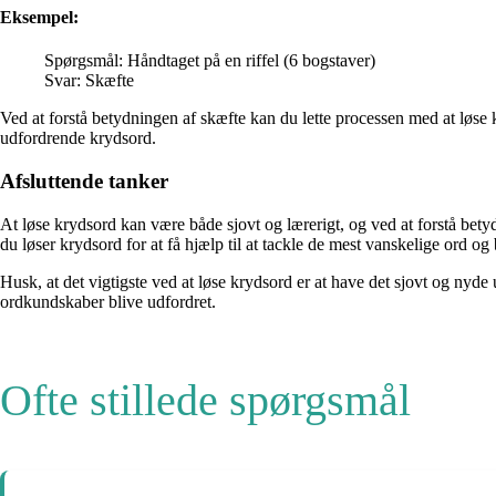
Eksempel:
Spørgsmål: Håndtaget på en riffel (6 bogstaver)
Svar: Skæfte
Ved at forstå betydningen af ​​skæfte kan du lette processen med at løse 
udfordrende krydsord.
Afsluttende tanker
At løse krydsord kan være både sjovt og lærerigt, og ved at forstå bet
du løser krydsord for at få hjælp til at tackle de mest vanskelige ord og
Husk, at det vigtigste ved at løse krydsord er at have det sjovt og ny
ordkundskaber blive udfordret.
Ofte stillede spørgsmål