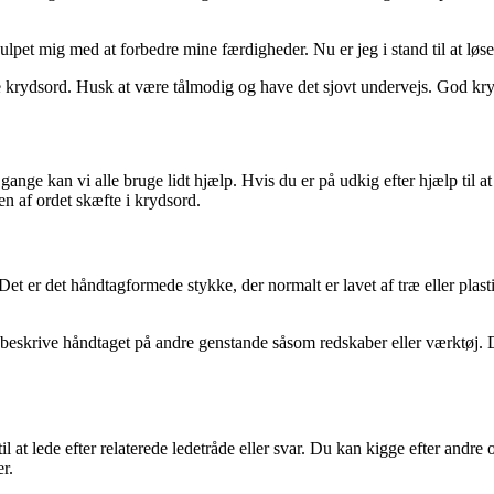
julpet mig med at forbedre mine færdigheder. Nu er jeg i stand til at løs
fte krydsord. Husk at være tålmodig og have det sjovt undervejs. God kr
ge kan vi alle bruge lidt hjælp. Hvis du er på udkig efter hjælp til at f
n af ​​ordet skæfte i krydsord.
l. Det er det håndtagformede stykke, der normalt er lavet af træ eller plasti
 beskrive håndtaget på andre genstande såsom redskaber eller værktøj. 
l at lede efter relaterede ledetråde eller svar. Du kan kigge efter andr
r.