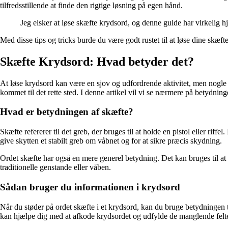
tilfredsstillende at finde den rigtige løsning på egen hånd.
Jeg elsker at løse skæfte krydsord, og denne guide har virkelig h
Med disse tips og tricks burde du være godt rustet til at løse dine skæ
Skæfte Krydsord: Hvad betyder det?
At løse krydsord kan være en sjov og udfordrende aktivitet, men nogle gan
kommet til det rette sted. I denne artikel vil vi se nærmere på betydninge
Hvad er betydningen af ​​skæfte?
Skæfte refererer til det greb, der bruges til at holde en pistol eller riffe
give skytten et stabilt greb om våbnet og for at sikre præcis skydning.
Ordet skæfte har også en mere generel betydning. Det kan bruges til at
traditionelle genstande eller våben.
Sådan bruger du informationen i krydsord
Når du støder på ordet skæfte i et krydsord, kan du bruge betydningen ti
kan hjælpe dig med at afkode krydsordet og udfylde de manglende felte