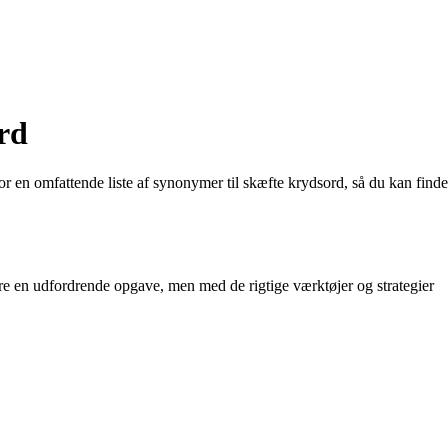
rd
 for en omfattende liste af synonymer til skæfte krydsord, så du kan finde
ære en udfordrende opgave, men med de rigtige værktøjer og strategier