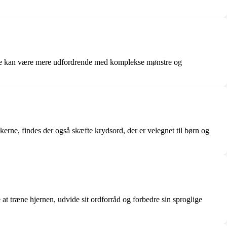
ndre kan være mere udfordrende med komplekse mønstre og
rne, findes der også skæfte krydsord, der er velegnet til børn og
 træne hjernen, udvide sit ordforråd og forbedre sin sproglige