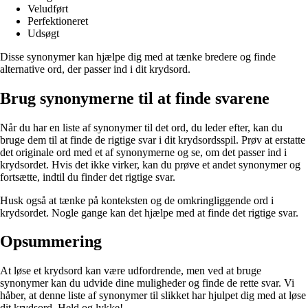
Veludført
Perfektioneret
Udsøgt
Disse synonymer kan hjælpe dig med at tænke bredere og finde
alternative ord, der passer ind i dit krydsord.
Brug synonymerne til at finde svarene
Når du har en liste af synonymer til det ord, du leder efter, kan du
bruge dem til at finde de rigtige svar i dit krydsordsspil. Prøv at erstatte
det originale ord med et af synonymerne og se, om det passer ind i
krydsordet. Hvis det ikke virker, kan du prøve et andet synonymer og
fortsætte, indtil du finder det rigtige svar.
Husk også at tænke på konteksten og de omkringliggende ord i
krydsordet. Nogle gange kan det hjælpe med at finde det rigtige svar.
Opsummering
At løse et krydsord kan være udfordrende, men ved at bruge
synonymer kan du udvide dine muligheder og finde de rette svar. Vi
håber, at denne liste af synonymer til slikket har hjulpet dig med at løse
dit krydsord. Held og lykke!