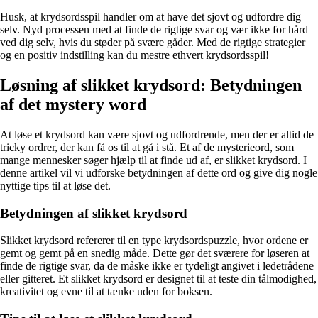
Husk, at krydsordsspil handler om at have det sjovt og udfordre dig
selv. Nyd processen med at finde de rigtige svar og vær ikke for hård
ved dig selv, hvis du støder på svære gåder. Med de rigtige strategier
og en positiv indstilling kan du mestre ethvert krydsordsspil!
Løsning af slikket krydsord: Betydningen
af det mystery word
At løse et krydsord kan være sjovt og udfordrende, men der er altid de
tricky ordrer, der kan få os til at gå i stå. Et af de mysterieord, som
mange mennesker søger hjælp til at finde ud af, er slikket krydsord. I
denne artikel vil vi udforske betydningen af dette ord og give dig nogle
nyttige tips til at løse det.
Betydningen af slikket krydsord
Slikket krydsord refererer til en type krydsordspuzzle, hvor ordene er
gemt og gemt på en snedig måde. Dette gør det sværere for løseren at
finde de rigtige svar, da de måske ikke er tydeligt angivet i ledetrådene
eller gitteret. Et slikket krydsord er designet til at teste din tålmodighed,
kreativitet og evne til at tænke uden for boksen.