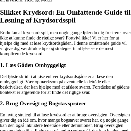
Slikket Krydsord: En Omfattende Guide til
Løsning af Krydsordsspil
Er du fan af krydsordsspil, men nogle gange føler du dig frustreret over
ikke at kunne finde de rigtige svar? Fortvivl ikke! Vi er her for at
hjælpe dig med at løse krydsordsgåden. I denne omfattende guide vil
vi give dig værdifulde tips og strategier til at løse selv de mest
komplicerede krydsord.
1. Læs Gåden Omhyggeligt
Det første skridt i at løse enhver krydsordsgåde er at læse den
omhyggeligt. Vær opmærksom på eventuelle ledetråde eller
beskrivelser, der kan hjælpe med at afsløre svaret. Forståelse af gådens
kontekst er afgørende for at finde det rigtige svar.
2. Brug Oversigt og Bogstavsprøver
En nyttig strategi til at løse krydsord er at bruge oversigten. Oversigten
giver dig en idé om, hvor mange bogstaver svaret har, og nogle gange
kan den også inkludere ledetråde eller definitioner. Brug oversigten
som en guide til at finde svar på andre spørgsmål, der kan hjælpe med