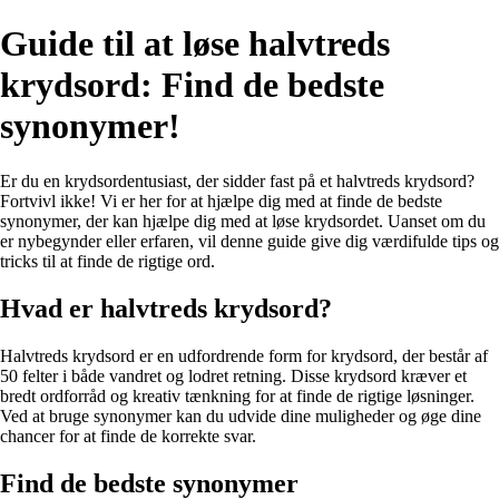
Guide til at løse halvtreds
krydsord: Find de bedste
synonymer!
Er du en krydsordentusiast, der sidder fast på et halvtreds krydsord?
Fortvivl ikke! Vi er her for at hjælpe dig med at finde de bedste
synonymer, der kan hjælpe dig med at løse krydsordet. Uanset om du
er nybegynder eller erfaren, vil denne guide give dig værdifulde tips og
tricks til at finde de rigtige ord.
Hvad er halvtreds krydsord?
Halvtreds krydsord er en udfordrende form for krydsord, der består af
50 felter i både vandret og lodret retning. Disse krydsord kræver et
bredt ordforråd og kreativ tænkning for at finde de rigtige løsninger.
Ved at bruge synonymer kan du udvide dine muligheder og øge dine
chancer for at finde de korrekte svar.
Find de bedste synonymer