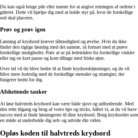
Du kan også bruge pile eller numre for at angive retningen af ordene i
gitteret. Dette vil hjælpe dig med at holde styr på, hvor de forskellige
ord skal placeres.
Prøv og prøv igen
Løsning af krydsord kræver tålmodighed og øvelse. Hvis du ikke
finder den rigtige løsning med det samme, så fortsæt med at prøve
forskellige muligheder. Prøv at se på ledetråden fra forskellige vinkler
eller tag en kort pause og kom tilbage med friske øjne.
Over tid vil du blive bedre til at finde krydsordsløsninger, og du vil
blive mere fortrolig med de forskellige metoder og strategier, der
fungerer bedst for dig.
Afsluttende tanker
At løse halvtreds krydsord kan være både sjovt og udfordrende. Med
den rette tilgang og brug af vores tips og tricks, håber vi, at du vil have
succes med at finde løsningerne til dine krydsord. Brug krydsordet som
en måde at underholde dig selv og udvide din viden.
Opløs koden til halvtreds krydsord