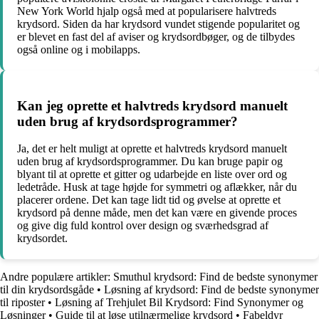
New York World hjalp også med at popularisere halvtreds
krydsord. Siden da har krydsord vundet stigende popularitet og
er blevet en fast del af aviser og krydsordbøger, og de tilbydes
også online og i mobilapps.
Kan jeg oprette et halvtreds krydsord manuelt
uden brug af krydsordsprogrammer?
Ja, det er helt muligt at oprette et halvtreds krydsord manuelt
uden brug af krydsordsprogrammer. Du kan bruge papir og
blyant til at oprette et gitter og udarbejde en liste over ord og
ledetråde. Husk at tage højde for symmetri og aflækker, når du
placerer ordene. Det kan tage lidt tid og øvelse at oprette et
krydsord på denne måde, men det kan være en givende proces
og give dig fuld kontrol over design og sværhedsgrad af
krydsordet.
Andre populære artikler:
Smuthul krydsord: Find de bedste synonymer
til din krydsordsgåde
•
Løsning af krydsord: Find de bedste synonymer
til riposter
•
Løsning af Trehjulet Bil Krydsord: Find Synonymer og
Løsninger
•
Guide til at løse utilnærmelige krydsord
•
Fabeldyr