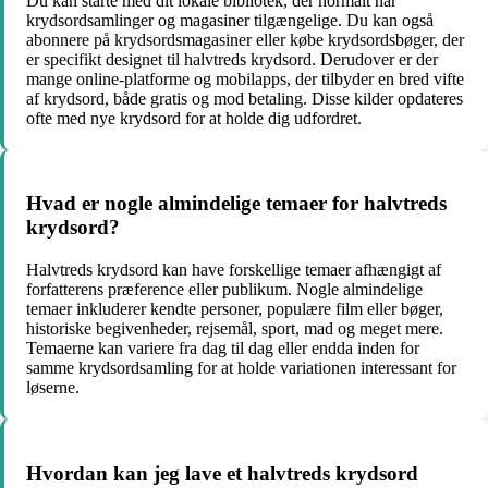
Du kan starte med dit lokale bibliotek, der normalt har
krydsordsamlinger og magasiner tilgængelige. Du kan også
abonnere på krydsordsmagasiner eller købe krydsordsbøger, der
er specifikt designet til halvtreds krydsord. Derudover er der
mange online-platforme og mobilapps, der tilbyder en bred vifte
af krydsord, både gratis og mod betaling. Disse kilder opdateres
ofte med nye krydsord for at holde dig udfordret.
Hvad er nogle almindelige temaer for halvtreds
krydsord?
Halvtreds krydsord kan have forskellige temaer afhængigt af
forfatterens præference eller publikum. Nogle almindelige
temaer inkluderer kendte personer, populære film eller bøger,
historiske begivenheder, rejsemål, sport, mad og meget mere.
Temaerne kan variere fra dag til dag eller endda inden for
samme krydsordsamling for at holde variationen interessant for
løserne.
Hvordan kan jeg lave et halvtreds krydsord