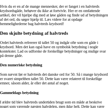
Hvis du er en af de mange mennesker, der er fanget i en halvtreds
krydsordsgåde, behøver du ikke at fortvivle. Her er en omfattende
artikel, der vil hjælpe dig med at løse gåden og finde ud af betydningen
af ​​det ord, du søger hjælp til. Læs videre for at opdage
hemmelighederne bag halvtreds krydsord!
Den skjulte betydning af halvtreds
Ordet halvtreds refererer til tallet 50 og indgår ofte som en gåde i
krydsord. Men det kan også have en symbolsk betydning i nogle
kontekster. Lad os udforske de forskellige betydninger og mulige svar
på denne gåde.
Den numeriske betydning
Som nævnt før er halvtreds det danske ord for 50. Så i mange krydsord
er svaret simpelthen tallet 50. Dette kan være relateret til forskellige
emner, såsom alder, år eller det antal af noget.
Gammeldags betydning
I ældre tid blev halvtreds undertiden brugt som en måde at beskrive
noget som værende næsten halvdelen, men ikke helt. Dette kan være