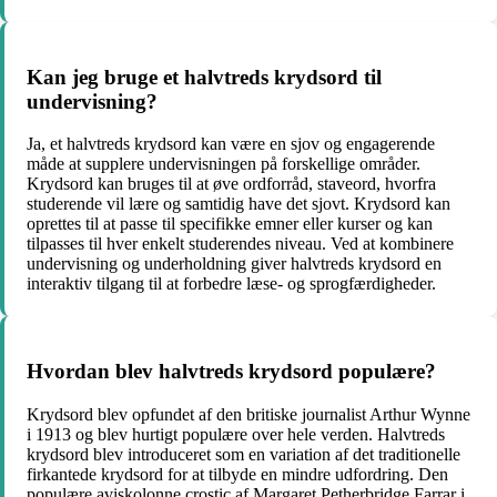
Kan jeg bruge et halvtreds krydsord til
undervisning?
Ja, et halvtreds krydsord kan være en sjov og engagerende
måde at supplere undervisningen på forskellige områder.
Krydsord kan bruges til at øve ordforråd, staveord, hvorfra
studerende vil lære og samtidig have det sjovt. Krydsord kan
oprettes til at passe til specifikke emner eller kurser og kan
tilpasses til hver enkelt studerendes niveau. Ved at kombinere
undervisning og underholdning giver halvtreds krydsord en
interaktiv tilgang til at forbedre læse- og sprogfærdigheder.
Hvordan blev halvtreds krydsord populære?
Krydsord blev opfundet af den britiske journalist Arthur Wynne
i 1913 og blev hurtigt populære over hele verden. Halvtreds
krydsord blev introduceret som en variation af det traditionelle
firkantede krydsord for at tilbyde en mindre udfordring. Den
populære aviskolonne crostic af Margaret Petherbridge Farrar i