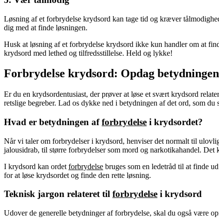
Løsning af et forbrydelse krydsord kan tage tid og kræver tålmodighed.
dig med at finde løsningen.
Husk at løsning af et forbrydelse krydsord ikke kun handler om at find
krydsord med lethed og tilfredsstillelse. Held og lykke!
Forbrydelse krydsord: Opdag betydningen 
Er du en krydsordentusiast, der prøver at løse et svært krydsord relat
retslige begreber. Lad os dykke ned i betydningen af det ord, som du s
Hvad er betydningen af
forbrydelse
i krydsordet?
Når vi taler om forbrydelser i krydsord, henviser det normalt til ulovl
jalousidrab, til større forbrydelser som mord og narkotikahandel. Det 
I krydsord kan ordet
forbrydelse
bruges som en ledetråd til at finde u
for at løse krydsordet og finde den rette løsning.
Teknisk jargon relateret til
forbrydelse
i krydsord
Udover de generelle betydninger af forbrydelse, skal du også være op