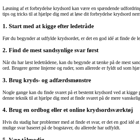
Løsning af et forbrydelse krydsord kan være en spændende udfordring, 
tips og tricks til at hjælpe dig med at løse dit forbrydelse krydsord nem
1. Start med at kigge efter ledetråde
Før du begynder at udfylde krydsordet, er det en god idé at finde de l
2. Find de mest sandsynlige svar først
Når du har læst ledetrådene, kan du begynde at tænke på de mest sandsy
ord. Brugere gerne linjerne og ruder, som allerede er fyldt ud som hjælp 
3. Brug kryds- og adfærdsmønstre
Nogle gange kan du finde svaret på et bestemt krydsord ved at kigge p
denne teknik til at hjælpe dig med at finde svaret på de mere vanskelig
4. Brug en ordbog eller et online krydsordsværktøj
Hvis du stadig har problemer med at finde et svar, er det en god idé 
mulige svar baseret på de bogstaver, du allerede har udfyldt.
5. Vær tålmodig