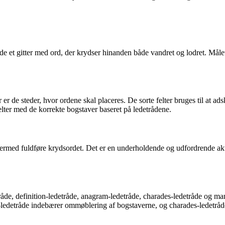
e et gitter med ord, der krydser hinanden både vandret og lodret. Målet 
er er de steder, hvor ordene skal placeres. De sorte felter bruges til at a
elter med de korrekte bogstaver baseret på ledetrådene.
ermed fuldføre krydsordet. Det er en underholdende og udfordrende akti
tråde, definition-ledetråde, anagram-ledetråde, charades-ledetråde og
m-ledetråde indebærer ommøblering af bogstaverne, og charades-ledetråde