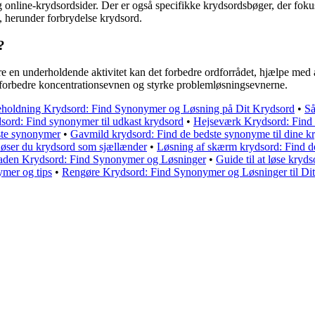
 online-krydsordsider. Der er også specifikke krydsordsbøger, der fokus
d, herunder forbrydelse krydsord.
?
re en underholdende aktivitet kan det forbedre ordforrådet, hjælpe med a
, forbedre koncentrationsevnen og styrke problemløsningsevnerne.
holdning Krydsord: Find Synonymer og Løsning på Dit Krydsord
•
Så
ydsord: Find synonymer til udkast krydsord
•
Hejseværk Krydsord: Find
ste synonymer
•
Gavmild krydsord: Find de bedste synonyme til dine k
løser du krydsord som sjællænder
•
Løsning af skærm krydsord: Find 
laden Krydsord: Find Synonymer og Løsninger
•
Guide til at løse kryd
mer og tips
•
Rengøre Krydsord: Find Synonymer og Løsninger til Dit