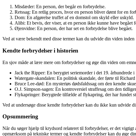
Misdæder: En person, der begår en forbrydelse.
Retssag: En retlig proces, hvor en person bliver dømt for en for
Dom: En afgørelse truffet af en domstol om skyld eller uskyld.
Alibi: Et bevis, der viser, at en person ikke kunne have begået 
Øjenvidne: En person, der har set en forbrydelse blive begået.
Ved at være bekendt med disse termer kan du udvide din viden inden 
Kendte forbrydelser i historien
En sjov måde at lære mere om forbrydelser og øge din viden om emnet e
Jack the Ripper: En berygtet seriemorder i det 19. århundrede 
Watergate-skandalen: En politisk skandale, der førte til Richa
Bruce Lee-død: En mysteriøs dødsfaldssag om den kendte skues
O.J. Simpson-sagen: En kontroversiel straffesag om den tidlige
Flykapringer: Berygtede tilfælde af flykapring, der har fundet s
Ved at undersøge disse kendte forbrydelser kan du ikke kun udvide di
Opsummering
Når du søger hjælp til krydsord relateret til forbrydelser, er det vigtigt
opmærksom på tekniske termer og kendte forbrydelser kan du øge dine 