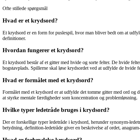
Ofte stillede spørgsmål
Hvad er et krydsord?
Et krydsord er en form for puslespil, hvor man bliver bedt om at udfyld
definitioner.
Hvordan fungerer et krydsord?
Et krydsord består af et gitter med hvide og sorte felter. De hvide felt
bogstavplads. Spillerne skal løse krydsordet ved at udfylde de hvide f
Hvad er formålet med et krydsord?
Formålet med et krydsord er at udfylde det tomme gitter med ord og d
at styrke mentale færdigheder som koncentration og problemløsning.
Hvilke typer ledetråde bruges i krydsord?
Der er forskellige typer ledetråde i krydsord, herunder synonym-lede
betydning, definition-ledetråde giver en beskrivelse af ordet, anagra
Hvad er forbrydelse krydsord?