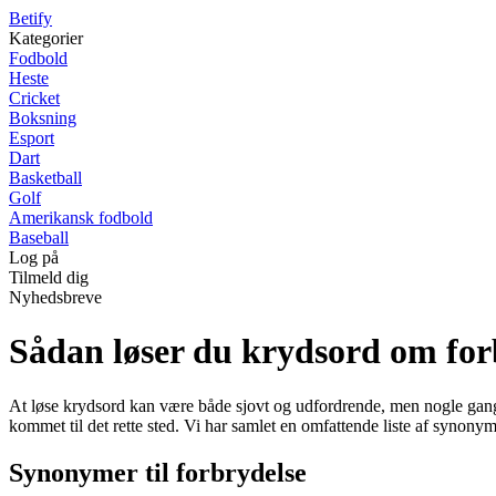
B
etify
Kategorier
Fodbold
Heste
Cricket
Boksning
Esport
Dart
Basketball
Golf
Amerikansk fodbold
Baseball
Log på
Tilmeld dig
Nyhedsbreve
Sådan løser du krydsord om for
At løse krydsord kan være både sjovt og udfordrende, men nogle gange 
kommet til det rette sted. Vi har samlet en omfattende liste af synonym
Synonymer til forbrydelse