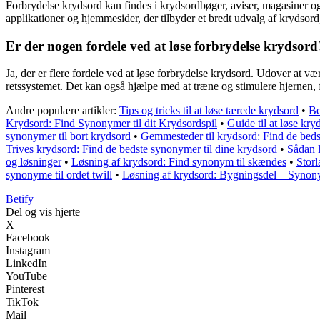
Forbrydelse krydsord kan findes i krydsordbøger, aviser, magasiner og
applikationer og hjemmesider, der tilbyder et bredt udvalg af krydsor
Er der nogen fordele ved at løse forbrydelse krydsord
Ja, der er flere fordele ved at løse forbrydelse krydsord. Udover at væ
retssystemet. Det kan også hjælpe med at træne og stimulere hjernen
Andre populære artikler:
Tips og tricks til at løse tærede krydsord
•
Be
Krydsord: Find Synonymer til dit Krydsordspil
•
Guide til at løse kr
synonymer til bort krydsord
•
Gemmesteder til krydsord: Find de bed
Trives krydsord: Find de bedste synonymer til dine krydsord
•
Sådan 
og løsninger
•
Løsning af krydsord: Find synonym til skændes
•
Stor
synonyme til ordet twill
•
Løsning af krydsord: Bygningsdel – Synony
B
etify
Del og vis hjerte
X
Facebook
Instagram
LinkedIn
YouTube
Pinterest
TikTok
Mail