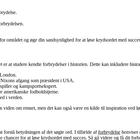
brydelse.
forbrydelsen.
for området og øge din sandsynlighed for at løse krydsordet med succes
r at studere kendte forbrydelser i historien. Dette kan inkludere hist
i London.
rd Nixons afgang som præsident i USA.
piller og kampsportsekspert.
re amerikanske fodboldstjerne.
ted i verden.
n viden om emnet, men det kan også være en kilde til inspiration ved lø
 at forstå betydningen af det søgte ord. I tilfælde af
forbrydelse
henviser d
chancer for at løse krydsordet med succes. Så gå videre og få dit forb