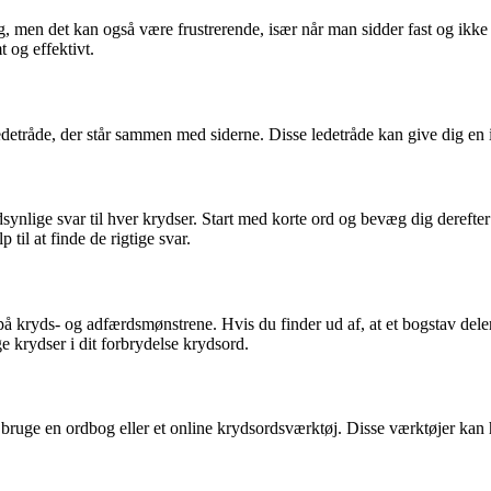
men det kan også være frustrerende, især når man sidder fast og ikke kan
t og effektivt.
edetråde, der står sammen med siderne. Disse ledetråde kan give dig en 
nlige svar til hver krydser. Start med korte ord og bevæg dig derefter 
til at finde de rigtige svar.
å kryds- og adfærdsmønstrene. Hvis du finder ud af, at et bogstav deler
e krydser i dit forbrydelse krydsord.
at bruge en ordbog eller et online krydsordsværktøj. Disse værktøjer ka