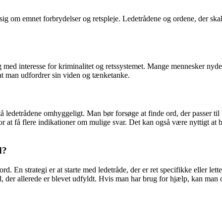
ig om emnet forbrydelser og retspleje. Ledetrådene og ordene, der skal fi
med interesse for kriminalitet og retssystemet. Mange mennesker nyder 
at man udfordrer sin viden og tænketanke.
stå ledetrådene omhyggeligt. Man bør forsøge at finde ord, der passer t
 at få flere indikationer om mulige svar. Det kan også være nyttigt at b
d?
rd. En strategi er at starte med ledetråde, der er ret specifikke eller lett
, der allerede er blevet udfyldt. Hvis man har brug for hjælp, kan man