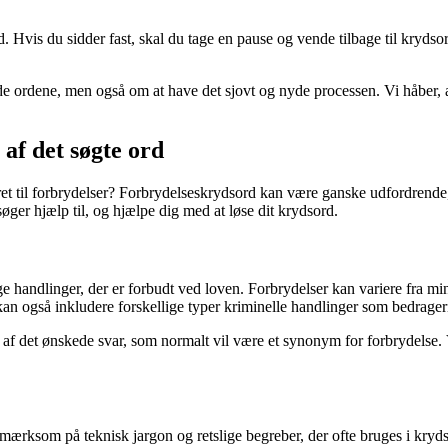
 Hvis du sidder fast, skal du tage en pause og vende tilbage til krydso
e ordene, men også om at have det sjovt og nyde processen. Vi håber, at 
af det søgte ord
eret til forbrydelser? Forbrydelseskrydsord kan være ganske udfordrende,
øger hjælp til, og hjælpe dig med at løse dit krydsord.
ige handlinger, der er forbudt ved loven. Forbrydelser kan variere fra mi
kan også inkludere forskellige typer kriminelle handlinger som bedrageri,
d af det ønskede svar, som normalt vil være et synonym for forbrydelse.
mærksom på teknisk jargon og retslige begreber, der ofte bruges i kryd