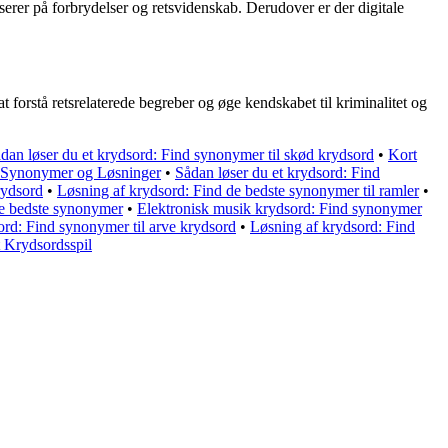
erer på forbrydelser og retsvidenskab. Derudover er der digitale
t forstå retsrelaterede begreber og øge kendskabet til kriminalitet og
dan løser du et krydsord: Find synonymer til skød krydsord
•
Kort
 Synonymer og Løsninger
•
Sådan løser du et krydsord: Find
rydsord
•
Løsning af krydsord: Find de bedste synonymer til ramler
•
de bedste synonymer
•
Elektronisk musik krydsord: Find synonymer
sord: Find synonymer til arve krydsord
•
Løsning af krydsord: Find
 Krydsordsspil