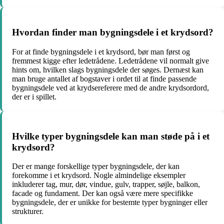
Hvordan finder man bygningsdele i et krydsord?
For at finde bygningsdele i et krydsord, bør man først og
fremmest kigge efter ledetrådene. Ledetrådene vil normalt give
hints om, hvilken slags bygningsdele der søges. Dernæst kan
man bruge antallet af bogstaver i ordet til at finde passende
bygningsdele ved at krydsereferere med de andre krydsordord,
der er i spillet.
Hvilke typer bygningsdele kan man støde på i et
krydsord?
Der er mange forskellige typer bygningsdele, der kan
forekomme i et krydsord. Nogle almindelige eksempler
inkluderer tag, mur, dør, vindue, gulv, trapper, søjle, balkon,
facade og fundament. Der kan også være mere specifikke
bygningsdele, der er unikke for bestemte typer bygninger eller
strukturer.