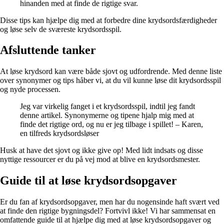
hinanden med at finde de rigtige svar.
Disse tips kan hjælpe dig med at forbedre dine krydsordsfærdigheder
og løse selv de sværeste krydsordsspil.
Afsluttende tanker
At løse krydsord kan være både sjovt og udfordrende. Med denne liste
over synonymer og tips håber vi, at du vil kunne løse dit krydsordsspil
og nyde processen.
Jeg var virkelig fanget i et krydsordsspil, indtil jeg fandt
denne artikel. Synonymerne og tipene hjalp mig med at
finde det rigtige ord, og nu er jeg tilbage i spillet! – Karen,
en tilfreds krydsordsløser
Husk at have det sjovt og ikke give op! Med lidt indsats og disse
nyttige ressourcer er du på vej mod at blive en krydsordsmester.
Guide til at løse krydsordsopgaver
Er du fan af krydsordsopgaver, men har du nogensinde haft svært ved
at finde den rigtige bygningsdel? Fortvivl ikke! Vi har sammensat en
omfattende guide til at hjælpe dig med at løse krydsordsopgaver og