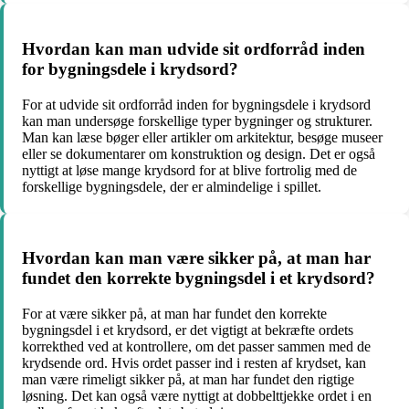
Hvordan kan man udvide sit ordforråd inden
for bygningsdele i krydsord?
For at udvide sit ordforråd inden for bygningsdele i krydsord
kan man undersøge forskellige typer bygninger og strukturer.
Man kan læse bøger eller artikler om arkitektur, besøge museer
eller se dokumentarer om konstruktion og design. Det er også
nyttigt at løse mange krydsord for at blive fortrolig med de
forskellige bygningsdele, der er almindelige i spillet.
Hvordan kan man være sikker på, at man har
fundet den korrekte bygningsdel i et krydsord?
For at være sikker på, at man har fundet den korrekte
bygningsdel i et krydsord, er det vigtigt at bekræfte ordets
korrekthed ved at kontrollere, om det passer sammen med de
krydsende ord. Hvis ordet passer ind i resten af krydset, kan
man være rimeligt sikker på, at man har fundet den rigtige
løsning. Det kan også være nyttigt at dobbelttjekke ordet i en