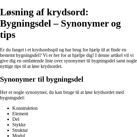
Løsning af krydsord:
Bygningsdel – Synonymer og
tips
Er du fanget i et krydsordsspil og har brug for hjælp til at finde en
bestemt bygningsdel? Vi er her for at hjælpe dig! I denne artikel vil vi
give dig en omfattende liste over synonymer til bygningsdel samt nogle
nyttige tips til at løse krydsordet.
Synonymer til bygningsdel
Her er nogle synonymer, du kan bruge til at løse krydsordet med
bygningsdel:
Konstruktion
Element
Del
Stykke
Struktur
Modul