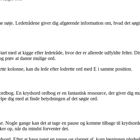
rådene nøje. Ledetrådene giver dig afgørende information om, hvad det s
tart med at kigge efter ledetråde, hvor der er allerede udfyldte felter. D
og prøv at danne mulige ord.
rette kolonne, kan du lede efter lodrette ord med E i samme position.
ordbog. En krydsord ordbog er en fantastisk ressource, der giver dig mul
lpe dig med at finde betydningen af det søgte ord.
ause. Nogle gange kan det at tage en pause og komme tilbage til krydsord
ker op, når du mindst forventer det.
dsord. Efter at have taget en pause og slappet af, kom løsningen pludsel