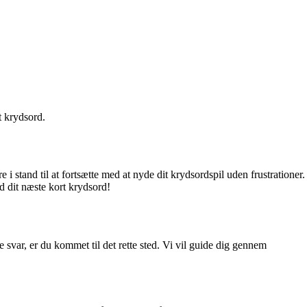
t krydsord.
i stand til at fortsætte med at nyde dit krydsordspil uden frustrationer.
d dit næste kort krydsord!
e svar, er du kommet til det rette sted. Vi vil guide dig gennem