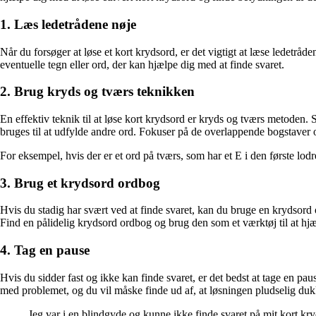
1. Læs ledetrådene nøje
Når du forsøger at løse et kort krydsord, er det vigtigt at læse ledet
eventuelle tegn eller ord, der kan hjælpe dig med at finde svaret.
2. Brug kryds og tværs teknikken
En effektiv teknik til at løse kort krydsord er kryds og tværs metoden. S
bruges til at udfylde andre ord. Fokuser på de overlappende bogstaver 
For eksempel, hvis der er et ord på tværs, som har et E i den første lod
3. Brug et krydsord ordbog
Hvis du stadig har svært ved at finde svaret, kan du bruge en krydsord 
Find en pålidelig krydsord ordbog og brug den som et værktøj til at hjæ
4. Tag en pause
Hvis du sidder fast og ikke kan finde svaret, er det bedst at tage en p
med problemet, og du vil måske finde ud af, at løsningen pludselig duk
Jeg var i en blindgyde og kunne ikke finde svaret på mit kort kry