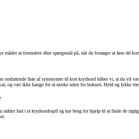
 måder at formulere dine spørgsmål på, når du forsøger at løse dit kor
mfattende liste af synonymer til kort krydsord håber vi, at du vil være 
svar, og vær ikke bange for at tænke uden for boksen. Held og lykke me
e
idder fast i et krydsordsspil og har brug for hjælp til at finde de rigtig
et.