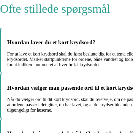
Ofte stillede spørgsmål
Hvordan laver du et kort krydsord?
For at lave et kort krydsord skal du først beslutte dig for et tema ell
krydsordet. Marker startpunkterne for ordene, både vandret og lodre
for at indikere nummeret af hver brik i krydsordet.
Hvordan vælger man passende ord til et kort kryd
Når du vælger ord til dit kort krydsord, skal du overveje, om de pas
at ordene passer i det gitter, du har lavet, og at de krydser hinan
tilgængeligt for læserne.