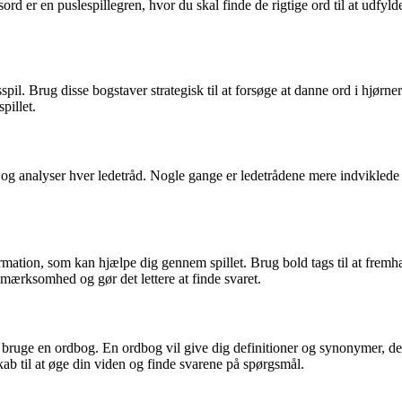
sord er en puslespillegren, hvor du skal finde de rigtige ord til at udfyl
pil. Brug disse bogstaver strategisk til at forsøge at danne ord i hjørnern
pillet.
je og analyser hver ledetråd. Nogle gange er ledetrådene mere indvikled
rmation, som kan hjælpe dig gennem spillet. Brug bold tags til at fremhæ
pmærksomhed og gør det lettere at finde svaret.
 bruge en ordbog. En ordbog vil give dig definitioner og synonymer, der 
kab til at øge din viden og finde svarene på spørgsmål.