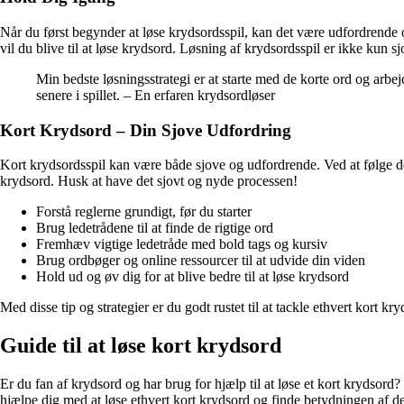
Når du først begynder at løse krydsordsspil, kan det være udfordrende o
vil du blive til at løse krydsord. Løsning af krydsordsspil er ikke kun 
Min bedste løsningsstrategi er at starte med de korte ord og arbej
senere i spillet. – En erfaren krydsordløser
Kort Krydsord – Din Sjove Udfordring
Kort krydsordsspil kan være både sjove og udfordrende. Ved at følge de
krydsord. Husk at have det sjovt og nyde processen!
Forstå reglerne grundigt, før du starter
Brug ledetrådene til at finde de rigtige ord
Fremhæv vigtige ledetråde med bold tags og kursiv
Brug ordbøger og online ressourcer til at udvide din viden
Hold ud og øv dig for at blive bedre til at løse krydsord
Med disse tip og strategier er du godt rustet til at tackle ethvert kort 
Guide til at løse kort krydsord
Er du fan af krydsord og har brug for hjælp til at løse et kort krydsord?
hjælpe dig med at løse ethvert kort krydsord og finde betydningen af de