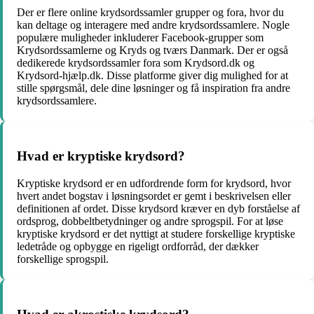
Der er flere online krydsordssamler grupper og fora, hvor du
kan deltage og interagere med andre krydsordssamlere. Nogle
populære muligheder inkluderer Facebook-grupper som
Krydsordssamlerne og Kryds og tværs Danmark. Der er også
dedikerede krydsordssamler fora som Krydsord.dk og
Krydsord-hjælp.dk. Disse platforme giver dig mulighed for at
stille spørgsmål, dele dine løsninger og få inspiration fra andre
krydsordssamlere.
Hvad er kryptiske krydsord?
Kryptiske krydsord er en udfordrende form for krydsord, hvor
hvert andet bogstav i løsningsordet er gemt i beskrivelsen eller
definitionen af ​​ordet. Disse krydsord kræver en dyb forståelse af
ordsprog, dobbeltbetydninger og andre sprogspil. For at løse
kryptiske krydsord er det nyttigt at studere forskellige kryptiske
ledetråde og opbygge en rigeligt ordforråd, der dækker
forskellige sprogspil.