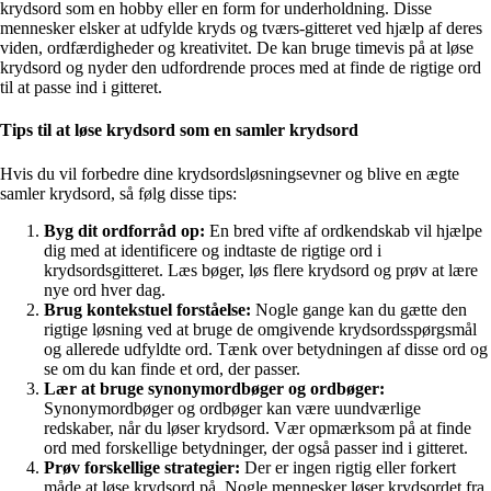
krydsord som en hobby eller en form for underholdning. Disse
mennesker elsker at udfylde kryds og tværs-gitteret ved hjælp af deres
viden, ordfærdigheder og kreativitet. De kan bruge timevis på at løse
krydsord og nyder den udfordrende proces med at finde de rigtige ord
til at passe ind i gitteret.
Tips til at løse krydsord som en samler krydsord
Hvis du vil forbedre dine krydsordsløsningsevner og blive en ægte
samler krydsord, så følg disse tips:
Byg dit ordforråd op:
En bred vifte af ordkendskab vil hjælpe
dig med at identificere og indtaste de rigtige ord i
krydsordsgitteret. Læs bøger, løs flere krydsord og prøv at lære
nye ord hver dag.
Brug kontekstuel forståelse:
Nogle gange kan du gætte den
rigtige løsning ved at bruge de omgivende krydsordsspørgsmål
og allerede udfyldte ord. Tænk over betydningen af disse ord og
se om du kan finde et ord, der passer.
Lær at bruge synonymordbøger og ordbøger:
Synonymordbøger og ordbøger kan være uundværlige
redskaber, når du løser krydsord. Vær opmærksom på at finde
ord med forskellige betydninger, der også passer ind i gitteret.
Prøv forskellige strategier:
Der er ingen rigtig eller forkert
måde at løse krydsord på. Nogle mennesker løser krydsordet fra