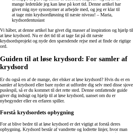
mange ledetråde jeg kan løse på kort tid. Denne artikel har
givet mig nye synonymer at arbejde med, og jeg er klar til
at tage min krydsordløsning til næste niveau! – Maria,
krydsordentusiast
Vi håber, at denne artikel har givet dig masser af inspiration og hjælp til
at løse krydsord. Nu er det tid til at tage fat på dit næste
krydsordsprojekt og nyde den spændende rejse med at finde de rigtige
ord.
Guiden til at løse krydsord: For samler af
krydsord
Er du også en af de mange, der elsker at løse krydsord? Hvis du er en
samler af krydsord eller bare nyder at udfordre dig selv med disse sjove
puslespil, så er du kommet til det rette sted. Denne omfattende guide
giver dig indsigt og hjælp til at løse krydsord, uanset om du er
nybegynder eller en erfaren spiller.
Forstå krydsordets opbygning
For at blive bedre til at løse krydsord er det vigtigt at forstå deres
opbygning. Krydsord består af vandrette og lodrette linjer, hvor man