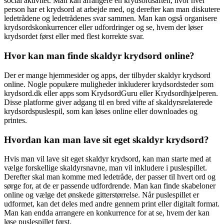
social aktivitet. Man kan arrangere en krydsordsaften, hvor hver
person har et krydsord at arbejde med, og derefter kan man diskutere
ledetrådene og ledetrådenes svar sammen. Man kan også organisere
krydsordskonkurrencer eller udfordringer og se, hvem der løser
krydsordet først eller med flest korrekte svar.
Hvor kan man finde skaldyr krydsord online?
Der er mange hjemmesider og apps, der tilbyder skaldyr krydsord
online. Nogle populære muligheder inkluderer krydsordsteder som
krydsord.dk eller apps som KrydsordGuru eller Krydsordhjælperen.
Disse platforme giver adgang til en bred vifte af skaldyrsrelaterede
krydsordspuslespil, som kan løses online eller downloades og
printes.
Hvordan kan man lave sit eget skaldyr krydsord?
Hvis man vil lave sit eget skaldyr krydsord, kan man starte med at
vælge forskellige skaldyrsnavne, man vil inkludere i puslespillet.
Derefter skal man komme med ledetråde, der passer til hvert ord og
sørge for, at de er passende udfordrende. Man kan finde skabeloner
online og vælge det ønskede gitterstørrelse. Når puslespillet er
udformet, kan det deles med andre gennem print eller digitalt format.
Man kan endda arrangere en konkurrence for at se, hvem der kan
løse puslespillet først.