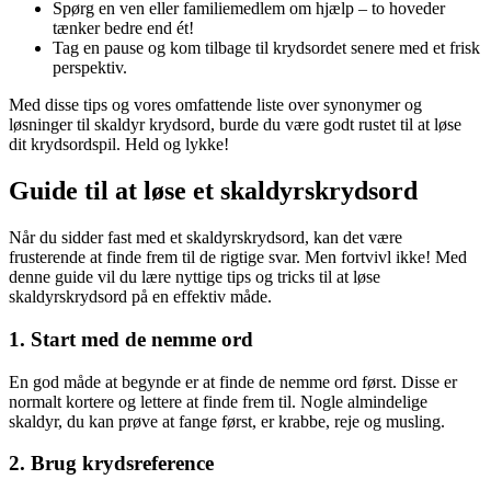
Spørg en ven eller familiemedlem om hjælp – to hoveder
tænker bedre end ét!
Tag en pause og kom tilbage til krydsordet senere med et frisk
perspektiv.
Med disse tips og vores omfattende liste over synonymer og
løsninger til skaldyr krydsord, burde du være godt rustet til at løse
dit krydsordspil. Held og lykke!
Guide til at løse et skaldyrskrydsord
Når du sidder fast med et skaldyrskrydsord, kan det være
frusterende at finde frem til de rigtige svar. Men fortvivl ikke! Med
denne guide vil du lære nyttige tips og tricks til at løse
skaldyrskrydsord på en effektiv måde.
1. Start med de nemme ord
En god måde at begynde er at finde de nemme ord først. Disse er
normalt kortere og lettere at finde frem til. Nogle almindelige
skaldyr, du kan prøve at fange først, er krabbe, reje og musling.
2. Brug krydsreference