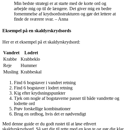
Min bedste strategi er at starte med de korte ord og
arbejde mig op til de længere. Det giver mig en bedre
fornemmelse af krydsordsstrukturen og gør det lettere at
finde de sværere svar. – Anna
Eksempel på en skaldyrskrydsords
Her er et eksempel på et skaldyrskrydsord:
Vandret
Lodret
Krabbe
Krabbeklo
Reje
Hummer
Musling
Krabbeskal
Find 6 bogstaver i vandret retning
Find 6 bogstaver i lodret retning
Kig efter krydsningspunkter
Tjek om nogle af bogstaverne passer til både vandrette og
lodrette ord
Prøv forskellige kombinationer
Brug en ordbog, hvis det er nødvendigt
Med denne guide er du godt rustet til at løse ethvert
skaldyrskrydsord. Så sæt dig til rette med en kop te og gør dig klar