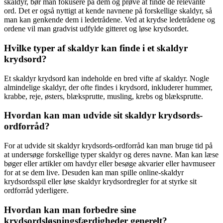
skaldyr, bør man fokusere på dem og prøve at finde de relevante
ord. Det er også nyttigt at kende navnene på forskellige skaldyr, så
man kan genkende dem i ledetrådene. Ved at krydse ledetrådene og
ordene vil man gradvist udfylde gitteret og løse krydsordet.
Hvilke typer af skaldyr kan finde i et skaldyr
krydsord?
Et skaldyr krydsord kan indeholde en bred vifte af skaldyr. Nogle
almindelige skaldyr, der ofte findes i krydsord, inkluderer hummer,
krabbe, reje, østers, blæksprutte, musling, krebs og blæksprutte.
Hvordan kan man udvide sit skaldyr krydsords-
ordforråd?
For at udvide sit skaldyr krydsords-ordforråd kan man bruge tid på
at undersøge forskellige typer skaldyr og deres navne. Man kan læse
bøger eller artikler om havdyr eller besøge akvarier eller havmuseer
for at se dem live. Desuden kan man spille online-skaldyr
krydsordsspil eller løse skaldyr krydsordregler for at styrke sit
ordforråd yderligere.
Hvordan kan man forbedre sine
krydsordsløsningsfærdigheder generelt?