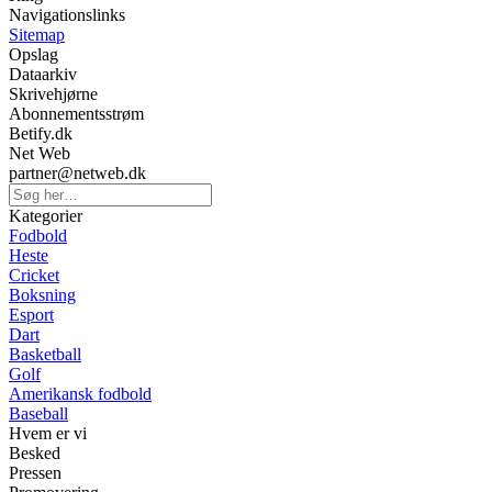
Navigationslinks
Sitemap
Opslag
Dataarkiv
Skrivehjørne
Abonnementsstrøm
Betify.dk
Net Web
partner@netweb.dk
Kategorier
Fodbold
Heste
Cricket
Boksning
Esport
Dart
Basketball
Golf
Amerikansk fodbold
Baseball
Hvem er vi
Besked
Pressen