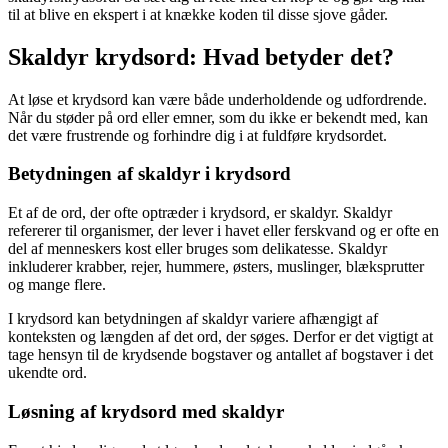
til at blive en ekspert i at knække koden til disse sjove gåder.
Skaldyr krydsord: Hvad betyder det?
At løse et krydsord kan være både underholdende og udfordrende.
Når du støder på ord eller emner, som du ikke er bekendt med, kan
det være frustrende og forhindre dig i at fuldføre krydsordet.
Betydningen af skaldyr i krydsord
Et af de ord, der ofte optræder i krydsord, er skaldyr. Skaldyr
refererer til organismer, der lever i havet eller ferskvand og er ofte en
del af menneskers kost eller bruges som delikatesse. Skaldyr
inkluderer krabber, rejer, hummere, østers, muslinger, blæksprutter
og mange flere.
I krydsord kan betydningen af skaldyr variere afhængigt af
konteksten og længden af det ord, der søges. Derfor er det vigtigt at
tage hensyn til de krydsende bogstaver og antallet af bogstaver i det
ukendte ord.
Løsning af krydsord med skaldyr