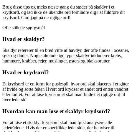
Brug disse tips og tricks næste gang du støder på skaldyr i et
krydsord, og lad ikke de ukendte ord forhindre dig i at fuldføre dit
krydsord. God jagt på de rigtige ord!
Ofte stillede spørgsmål
Hvad er skaldyr?
Skaldyr refererer til en bred vifte af havdyr, der ofte findes i oceaner,
søer og floder. Nogle almindelige typer skaldyr inkluderer krebs,
hummere, krabber, rejer, muslinger, østers og blæksprutter.
Hvad er krydsord?
Et krydsord er en form for puslespil, hvor ord skal placeres i et gitter
af hvide og sorte felter. Hvert ord krydser et andet ord enten vandret
eller lodret. For at løse krydsordet skal man finde det rigtige ord til
hver ledetråd.
Hvordan kan man løse et skaldyr krydsord?
For at løse et skaldyr krydsord skal man først analysere alle
ledetrådene. Hvis der er specifikke ledetråde, der henviser til