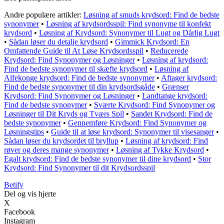
Andre populære artikler:
Løsning af smuds krydsord: Find de bedste
synonymer
•
Løsning af krydsordsspil: Find synonyme til konfekt
krydsord
•
Løsning af Krydsord: Synonymer til Lugt og Dårlig Lugt
•
Sådan løser du detalje krydsord
•
Gimmick Krydsord: En
Omfattende Guide til At Løse Krydsordsspil
•
Reducerede
Krydsord: Find Synonymer og Løsninger
•
Løsning af krydsord:
Find de bedste synonymer til skæfte krydsord
•
Løsning af
Alfekonge krydsord: Find de bedste synonymer
•
Aftager krydsord:
Find de bedste synonymer til din krydsordsgåde
•
Grænser
Krydsord: Find Synonymer og Løsninger
•
Landtange krydsord:
Find de bedste synonymer
•
Sværte Krydsord: Find Synonymer og
Løsninger til Dit Kryds og Tværs Spil
•
Sandet Krydsord: Find de
bedste synonymer
•
Gennemføre Krydsord: Find Synonymer og
Løsningstips
•
Guide til at løse krydsord: Synonymer til visesanger
•
Sådan løser du krydsordet til bryllup
•
Løsning af krydsord: Find
røver og deres mange synonymer
•
Løsning af Tykke Krydsord
•
Egalt krydsord: Find de bedste synonymer til dine krydsord
•
Stor
Krydsord: Find Synonymer til dit Krydsordsspil
B
etify
Del og vis hjerte
X
Facebook
Instagram