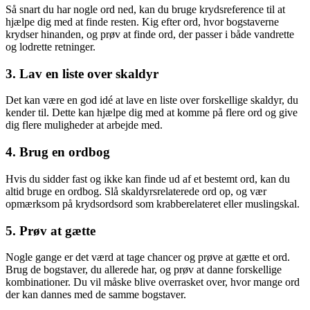
Så snart du har nogle ord ned, kan du bruge krydsreference til at
hjælpe dig med at finde resten. Kig efter ord, hvor bogstaverne
krydser hinanden, og prøv at finde ord, der passer i både vandrette
og lodrette retninger.
3. Lav en liste over skaldyr
Det kan være en god idé at lave en liste over forskellige skaldyr, du
kender til. Dette kan hjælpe dig med at komme på flere ord og give
dig flere muligheder at arbejde med.
4. Brug en ordbog
Hvis du sidder fast og ikke kan finde ud af et bestemt ord, kan du
altid bruge en ordbog. Slå skaldyrsrelaterede ord op, og vær
opmærksom på krydsordsord som krabberelateret eller muslingskal.
5. Prøv at gætte
Nogle gange er det værd at tage chancer og prøve at gætte et ord.
Brug de bogstaver, du allerede har, og prøv at danne forskellige
kombinationer. Du vil måske blive overrasket over, hvor mange ord
der kan dannes med de samme bogstaver.