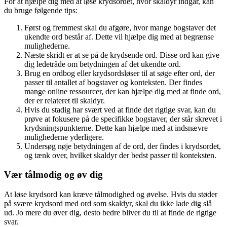
For at hjælpe dig med at løse krydsordet, hvor skaldyr indgår, kan
du bruge følgende tips:
Først og fremmest skal du afgøre, hvor mange bogstaver det
ukendte ord består af. Dette vil hjælpe dig med at begrænse
mulighederne.
Næste skridt er at se på de krydsende ord. Disse ord kan give
dig ledetråde om betydningen af det ukendte ord.
Brug en ordbog eller krydsordsløser til at søge efter ord, der
passer til antallet af bogstaver og konteksten. Der findes
mange online ressourcer, der kan hjælpe dig med at finde ord,
der er relateret til skaldyr.
Hvis du stadig har svært ved at finde det rigtige svar, kan du
prøve at fokusere på de specifikke bogstaver, der står skrevet i
krydsningspunkterne. Dette kan hjælpe med at indsnævre
mulighederne yderligere.
Undersøg nøje betydningen af de ord, der findes i krydsordet,
og tænk over, hvilket skaldyr der bedst passer til konteksten.
Vær tålmodig og øv dig
At løse krydsord kan kræve tålmodighed og øvelse. Hvis du støder
på svære krydsord med ord som skaldyr, skal du ikke lade dig slå
ud. Jo mere du øver dig, desto bedre bliver du til at finde de rigtige
svar.