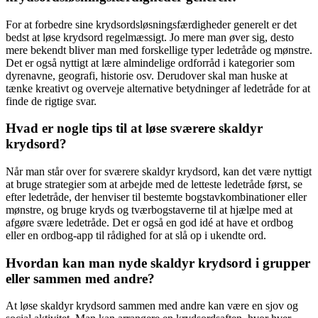
For at forbedre sine krydsordsløsningsfærdigheder generelt er det
bedst at løse krydsord regelmæssigt. Jo mere man øver sig, desto
mere bekendt bliver man med forskellige typer ledetråde og mønstre.
Det er også nyttigt at lære almindelige ordforråd i kategorier som
dyrenavne, geografi, historie osv. Derudover skal man huske at
tænke kreativt og overveje alternative betydninger af ledetråde for at
finde de rigtige svar.
Hvad er nogle tips til at løse sværere skaldyr
krydsord?
Når man står over for sværere skaldyr krydsord, kan det være nyttigt
at bruge strategier som at arbejde med de letteste ledetråde først, se
efter ledetråde, der henviser til bestemte bogstavkombinationer eller
mønstre, og bruge kryds og tværbogstaverne til at hjælpe med at
afgøre svære ledetråde. Det er også en god idé at have et ordbog
eller en ordbog-app til rådighed for at slå op i ukendte ord.
Hvordan kan man nyde skaldyr krydsord i grupper
eller sammen med andre?
At løse skaldyr krydsord sammen med andre kan være en sjov og