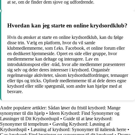
at se, om de finder dem sjove og udfordrende.
Hvordan kan jeg starte en online krydsordklub?
Hvis du ønsker at starte en online krydsordklub, kan du følge
disse trin. Vælg en platform, hvor du vil samle
klubmedlemmerne, som f.eks. Facebook, et online forum eller
en dedikeret hjemmeside. Opret en side eller gruppe, hvor
medlemmerne kan deltage og interagere. Lav en
introduktionspost eller -tråd, hvor alle medlemmer præsenterer
sig selv og deler deres interesser i krydsord. Organisér
regelmæssige aktiviteter, såsom krydsordudfordringer, temauger
eller tips og tricks. Opfordr medlemmerne til at dele deres egne
krydsord eller stille spørgsmål, som andre kan hjælpe med at
besvare.
Andre populære artikler:
Sådan løser du fristil krydsord: Mange
synonymer til din hjælp
•
Ideen Krydsord: Find Synonymer og
Løsninger til Dit Krydsordsspil
•
Guide til at løse krydsord:
Synonymer til tempelrum
•
Gavnlig Krydsord: Løsning af
Krydsordsspil
•
Løsning af krydsord: Synonymer til italiensk herre
•
Gav krydsord: Find løsninger og synonymer til dit krydsord
•
Drama