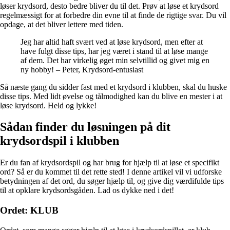
løser krydsord, desto bedre bliver du til det. Prøv at løse et krydsord
regelmæssigt for at forbedre din evne til at finde de rigtige svar. Du vil
opdage, at det bliver lettere med tiden.
Jeg har altid haft svært ved at løse krydsord, men efter at
have fulgt disse tips, har jeg været i stand til at løse mange
af dem. Det har virkelig øget min selvtillid og givet mig en
ny hobby! – Peter, Krydsord-entusiast
Så næste gang du sidder fast med et krydsord i klubben, skal du huske
disse tips. Med lidt øvelse og tålmodighed kan du blive en mester i at
løse krydsord. Held og lykke!
Sådan finder du løsningen på dit
krydsordspil i klubben
Er du fan af krydsordspil og har brug for hjælp til at løse et specifikt
ord? Så er du kommet til det rette sted! I denne artikel vil vi udforske
betydningen af det ord, du søger hjælp til, og give dig værdifulde tips
til at opklare krydsordsgåden. Lad os dykke ned i det!
Ordet: KLUB