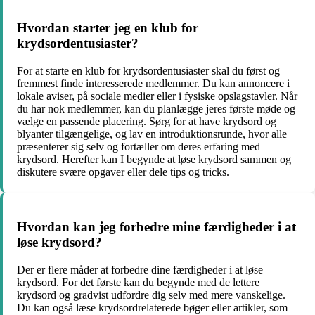
Hvordan starter jeg en klub for
krydsordentusiaster?
For at starte en klub for krydsordentusiaster skal du først og
fremmest finde interesserede medlemmer. Du kan annoncere i
lokale aviser, på sociale medier eller i fysiske opslagstavler. Når
du har nok medlemmer, kan du planlægge jeres første møde og
vælge en passende placering. Sørg for at have krydsord og
blyanter tilgængelige, og lav en introduktionsrunde, hvor alle
præsenterer sig selv og fortæller om deres erfaring med
krydsord. Herefter kan I begynde at løse krydsord sammen og
diskutere svære opgaver eller dele tips og tricks.
Hvordan kan jeg forbedre mine færdigheder i at
løse krydsord?
Der er flere måder at forbedre dine færdigheder i at løse
krydsord. For det første kan du begynde med de lettere
krydsord og gradvist udfordre dig selv med mere vanskelige.
Du kan også læse krydsordrelaterede bøger eller artikler, som