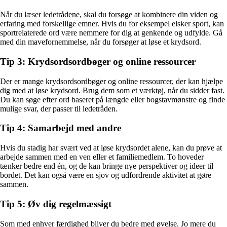
Når du læser ledetrådene, skal du forsøge at kombinere din viden og
erfaring med forskellige emner. Hvis du for eksempel elsker sport, kan
sportrelaterede ord være nemmere for dig at genkende og udfylde. Gå
med din mavefornemmelse, når du forsøger at løse et krydsord.
Tip 3: Krydsordsordbøger og online ressourcer
Der er mange krydsordsordbøger og online ressourcer, der kan hjælpe
dig med at løse krydsord. Brug dem som et værktøj, når du sidder fast.
Du kan søge efter ord baseret på længde eller bogstavmønstre og finde
mulige svar, der passer til ledetråden.
Tip 4: Samarbejd med andre
Hvis du stadig har svært ved at løse krydsordet alene, kan du prøve at
arbejde sammen med en ven eller et familiemedlem. To hoveder
tænker bedre end én, og de kan bringe nye perspektiver og ideer til
bordet. Det kan også være en sjov og udfordrende aktivitet at gøre
sammen.
Tip 5: Øv dig regelmæssigt
Som med enhver færdighed bliver du bedre med øvelse. Jo mere du