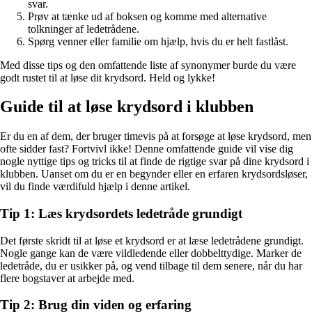
svar.
Prøv at tænke ud af boksen og komme med alternative
tolkninger af ledetrådene.
Spørg venner eller familie om hjælp, hvis du er helt fastlåst.
Med disse tips og den omfattende liste af synonymer burde du være
godt rustet til at løse dit krydsord. Held og lykke!
Guide til at løse krydsord i klubben
Er du en af dem, der bruger timevis på at forsøge at løse krydsord, men
ofte sidder fast? Fortvivl ikke! Denne omfattende guide vil vise dig
nogle nyttige tips og tricks til at finde de rigtige svar på dine krydsord i
klubben. Uanset om du er en begynder eller en erfaren krydsordsløser,
vil du finde værdifuld hjælp i denne artikel.
Tip 1: Læs krydsordets ledetråde grundigt
Det første skridt til at løse et krydsord er at læse ledetrådene grundigt.
Nogle gange kan de være vildledende eller dobbelttydige. Marker de
ledetråde, du er usikker på, og vend tilbage til dem senere, når du har
flere bogstaver at arbejde med.
Tip 2: Brug din viden og erfaring