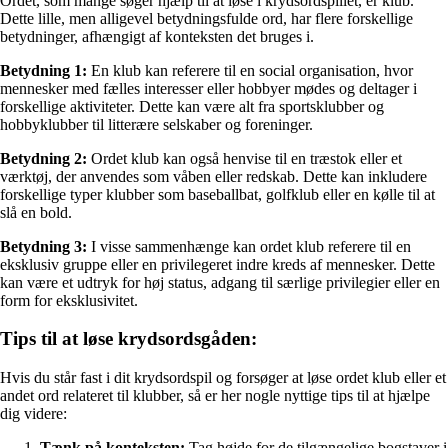
Ordet, som mange søger hjælp til at løse i krydsordspillet, er klub.
Dette lille, men alligevel betydningsfulde ord, har flere forskellige
betydninger, afhængigt af konteksten det bruges i.
Betydning 1:
En klub kan referere til en social organisation, hvor
mennesker med fælles interesser eller hobbyer mødes og deltager i
forskellige aktiviteter. Dette kan være alt fra sportsklubber og
hobbyklubber til litterære selskaber og foreninger.
Betydning 2:
Ordet klub kan også henvise til en træstok eller et
værktøj, der anvendes som våben eller redskab. Dette kan inkludere
forskellige typer klubber som baseballbat, golfklub eller en kølle til at
slå en bold.
Betydning 3:
I visse sammenhænge kan ordet klub referere til en
eksklusiv gruppe eller en privilegeret indre kreds af mennesker. Dette
kan være et udtryk for høj status, adgang til særlige privilegier eller en
form for eksklusivitet.
Tips til at løse krydsordsgåden:
Hvis du står fast i dit krydsordspil og forsøger at løse ordet klub eller et
andet ord relateret til klubber, så er her nogle nyttige tips til at hjælpe
dig videre:
Tænk på konteksten:
Tag højde for de tilgængelige bogstaver i