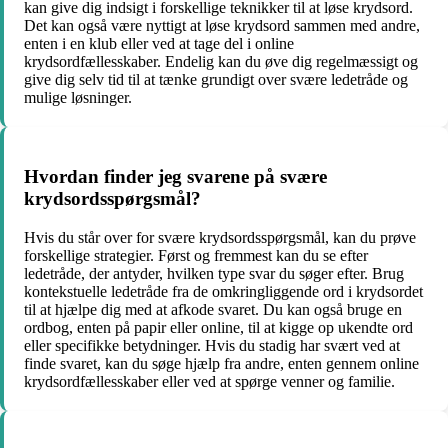
kan give dig indsigt i forskellige teknikker til at løse krydsord.
Det kan også være nyttigt at løse krydsord sammen med andre,
enten i en klub eller ved at tage del i online
krydsordfællesskaber. Endelig kan du øve dig regelmæssigt og
give dig selv tid til at tænke grundigt over svære ledetråde og
mulige løsninger.
Hvordan finder jeg svarene på svære
krydsordsspørgsmål?
Hvis du står over for svære krydsordsspørgsmål, kan du prøve
forskellige strategier. Først og fremmest kan du se efter
ledetråde, der antyder, hvilken type svar du søger efter. Brug
kontekstuelle ledetråde fra de omkringliggende ord i krydsordet
til at hjælpe dig med at afkode svaret. Du kan også bruge en
ordbog, enten på papir eller online, til at kigge op ukendte ord
eller specifikke betydninger. Hvis du stadig har svært ved at
finde svaret, kan du søge hjælp fra andre, enten gennem online
krydsordfællesskaber eller ved at spørge venner og familie.