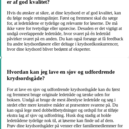
er af god kvalitet?
Hvis du ønsker at sikre, at dine krydsord er af god kvalitet, kan
du følge nogle retningslinjer. Først og fremmest skal du sørge
for, at ledetrådene er tydelige og relevante for løserne. De må
ikke være for tvetydige eller upræcise. Desuden er det vigtigt at
undgå overlappende ledetråde, hvor svaret på én ledetråd
påvirker svaret på en anden. Du kan også forsøge at få feedback
fra andre krydsordløsere eller deltage i krydsordkonkurrencer,
hvor dine krydsord bliver bedømt af eksperter.
Hvordan kan jeg lave en sjov og udfordrende
krydsordsgåde?
For at lave en sjov og udfordrende krydsordsgåde kan du først
og fremmest bruge originale ledetråde og tænke uden for
boksen. Undgå at bruge de mest åbenlyse ledetråde og søg i
stedet efter mere kreative måder at præsentere svarene på. Du
kan også lege med dobbeltbetydninger og ordspil for at tilføje
ekstra lag af sjov og udfordring. Husk dog stadig at holde
ledetrådene tydelige nok til, at løserne kan finde ud af dem.
Prøv dine krydsordsgåder på venner eller familiemedlemmer for