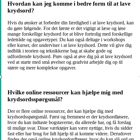
Hvordan kan jeg komme i bedre form til at lave
krydsord?
Hvis du ønsker at forbedre din færdighed i at lave krydsord, kan
du gøre følgende. For det første er det vigtigt at læse og løse
mange forskellige krydsord for at blive fortrolig med forskellige
ledetråde og opgavetyper. Du kan også deltage i workshops
eller kurser, der underviser i at lave krydsord. Dette vil give dig
indblik i teorien og teknikkerne bag at skabe gode og
udfordrende krydsord. Prøv også at øve dig på at lave krydsord
ved at starte med små øvelser og gradvist arbejde dig op til
større og mere komplekse opgaver.
Hvilke online ressourcer kan hjælpe mig med
krydsordsspørgsmål?
Der er flere online ressourcer, der kan hjælpe dig med
krydsordsspørgsmål. Først og fremmest er der krydsordløsere,
hvor du kan indtaste bogstaverne, du allerede har, og få forslag
til mulige svar. Disse værktøjer kan være nyttige, hvis du sidder
fast eller har brug for lidt hjælp til at komme videre. Derudover
findes der også online krydsordordbøger, hvor du kan slå ord op