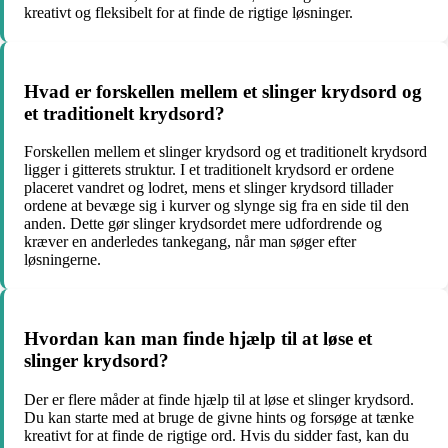
kreativt og fleksibelt for at finde de rigtige løsninger.
Hvad er forskellen mellem et slinger krydsord og
et traditionelt krydsord?
Forskellen mellem et slinger krydsord og et traditionelt krydsord
ligger i gitterets struktur. I et traditionelt krydsord er ordene
placeret vandret og lodret, mens et slinger krydsord tillader
ordene at bevæge sig i kurver og slynge sig fra en side til den
anden. Dette gør slinger krydsordet mere udfordrende og
kræver en anderledes tankegang, når man søger efter
løsningerne.
Hvordan kan man finde hjælp til at løse et
slinger krydsord?
Der er flere måder at finde hjælp til at løse et slinger krydsord.
Du kan starte med at bruge de givne hints og forsøge at tænke
kreativt for at finde de rigtige ord. Hvis du sidder fast, kan du