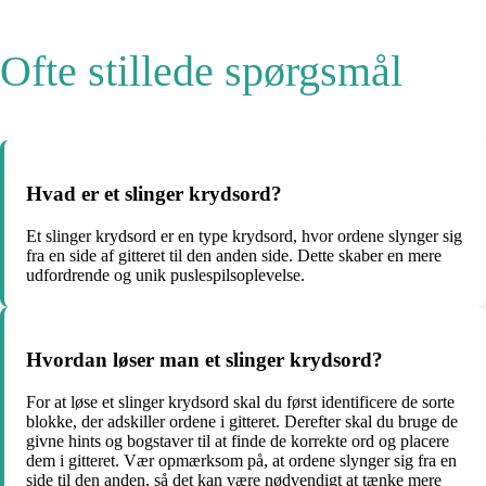
Ofte stillede spørgsmål
Hvad er et slinger krydsord?
Et slinger krydsord er en type krydsord, hvor ordene slynger sig
fra en side af gitteret til den anden side. Dette skaber en mere
udfordrende og unik puslespilsoplevelse.
Hvordan løser man et slinger krydsord?
For at løse et slinger krydsord skal du først identificere de sorte
blokke, der adskiller ordene i gitteret. Derefter skal du bruge de
givne hints og bogstaver til at finde de korrekte ord og placere
dem i gitteret. Vær opmærksom på, at ordene slynger sig fra en
side til den anden, så det kan være nødvendigt at tænke mere