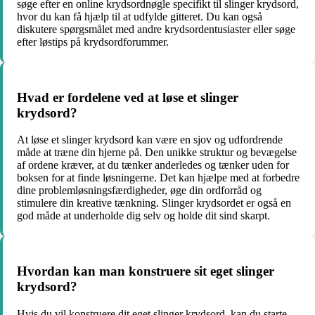
søge efter en online krydsordnøgle specifikt til slinger krydsord,
hvor du kan få hjælp til at udfylde gitteret. Du kan også
diskutere spørgsmålet med andre krydsordentusiaster eller søge
efter løstips på krydsordforummer.
Hvad er fordelene ved at løse et slinger
krydsord?
At løse et slinger krydsord kan være en sjov og udfordrende
måde at træne din hjerne på. Den unikke struktur og bevægelse
af ordene kræver, at du tænker anderledes og tænker uden for
boksen for at finde løsningerne. Det kan hjælpe med at forbedre
dine problemløsningsfærdigheder, øge din ordforråd og
stimulere din kreative tænkning. Slinger krydsordet er også en
god måde at underholde dig selv og holde dit sind skarpt.
Hvordan kan man konstruere sit eget slinger
krydsord?
Hvis du vil konstruere dit eget slinger krydsord, kan du starte