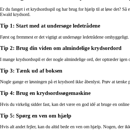
Er du fanget i et krydsordsspil og har brug for hjælp til at løse det? Så e
Ewald krydsord.
Tip 1: Start med at undersøge ledetrådene
Først og fremmest er det vigtigt at undersøge ledetrådene omhyggeligt. L
Tip 2: Brug din viden om almindelige krydsordord
I mange krydsordsspil er der nogle almindelige ord, der optræder igen og
Tip 3: Tænk ud af boksen
Nogle gange er løsningen på et krydsord ikke åbenlyst. Prøv at tænke p
Tip 4: Brug en krydsordssøgemaskine
Hvis du virkelig sidder fast, kan det være en god idé at bruge en onlin
Tip 5: Spørg en ven om hjælp
Hvis alt andet fejler, kan du altid bede en ven om hjælp. Nogen, der ikk