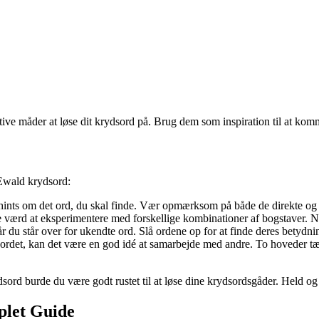
e måder at løse dit krydsord på. Brug dem som inspiration til at komme 
 Ewald krydsord:
ints om det ord, du skal finde. Vær opmærksom på både de direkte og d
e værd at eksperimentere med forskellige kombinationer af bogstaver. N
 du står over for ukendte ord. Slå ordene op for at finde deres betyd
ordet, kan det være en god idé at samarbejde med andre. To hoveder tæn
sord burde du være godt rustet til at løse dine krydsordsgåder. Held og
plet Guide