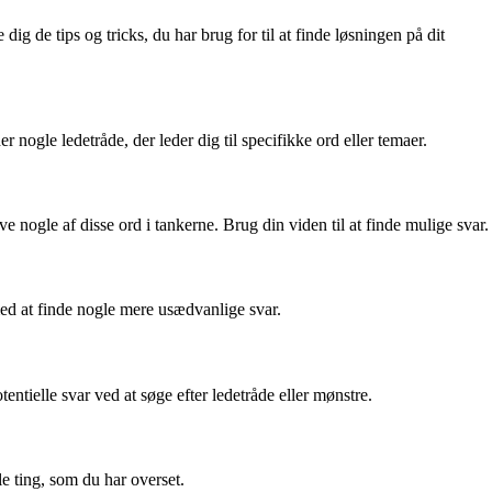
dig de tips og tricks, du har brug for til at finde løsningen på dit
nogle ledetråde, der leder dig til specifikke ord eller temaer.
 nogle af disse ord i tankerne. Brug din viden til at finde mulige svar.
med at finde nogle mere usædvanlige svar.
ntielle svar ved at søge efter ledetråde eller mønstre.
le ting, som du har overset.