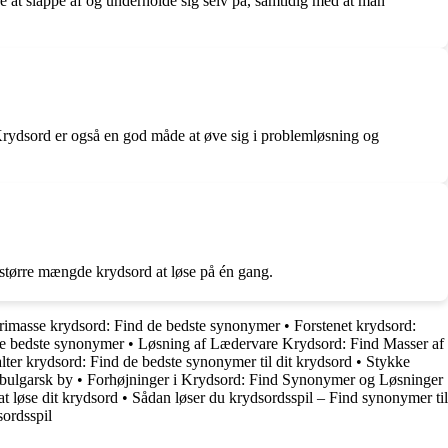
e at slappe af og underholde sig selv på, samtidig med at man
 Krydsord er også en god måde at øve sig i problemløsning og
 større mængde krydsord at løse på én gang.
rimasse krydsord: Find de bedste synonymer
•
Forstenet krydsord:
 de bedste synonymer
•
Løsning af Lædervare Krydsord: Find Masser af
lter krydsord: Find de bedste synonymer til dit krydsord
•
Stykke
 bulgarsk by
•
Forhøjninger i Krydsord: Find Synonymer og Løsninger
t løse dit krydsord
•
Sådan løser du krydsordsspil – Find synonymer til
sordsspil