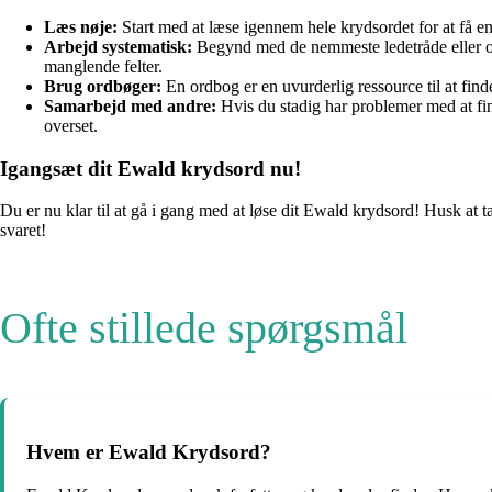
Læs nøje:
Start med at læse igennem hele krydsordet for at få en
Arbejd systematisk:
Begynd med de nemmeste ledetråde eller ord
manglende felter.
Brug ordbøger:
En ordbog er en uvurderlig ressource til at fi
Samarbejd med andre:
Hvis du stadig har problemer med at fin
overset.
Igangsæt dit Ewald krydsord nu!
Du er nu klar til at gå i gang med at løse dit Ewald krydsord! Husk at 
svaret!
Ofte stillede spørgsmål
Hvem er Ewald Krydsord?