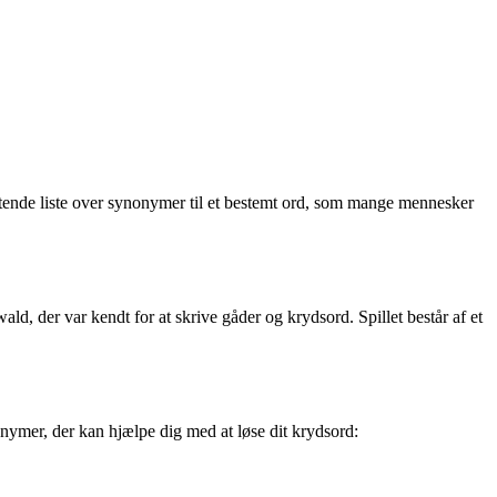
fattende liste over synonymer til et bestemt ord, som mange mennesker
d, der var kendt for at skrive gåder og krydsord. Spillet består af et
onymer, der kan hjælpe dig med at løse dit krydsord: