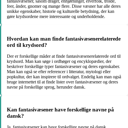
fantasivæsener, såsom drager, enhjørninger, elverfolk, trolde,
feer, ånder, gnomer og mange flere. Disse væsner har alle deres
unikke egenskaber, historie og kulturelle betydning, der kan
gøre krydsordene mere interessante og underholdende.
Hvordan kan man finde fantasivæsenerelaterede
ord til krydsord?
Der er forskellige måder at finde fantasivæsenerelaterede ord til
krydsord. Man kan søge i ordbøger og encyklopædier, der
beskriver forskellige typer fantasivæsener og deres egenskaber.
Man kan også se efter referencer i litteratur, mytologi eller
popkultur, der kan inspirere til ordvalget. Endelig kan man også
bruge internettet til at finde lister over fantasivæsener og deres
navne på forskellige sprog, herunder dansk.
Kan fantasivæsener have forskellige navne på
dansk?
Ja, fantasivæsener kan have forskellige navne på dansk,