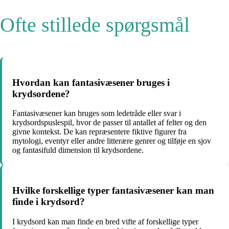
Ofte stillede spørgsmål
Hvordan kan fantasivæsener bruges i
krydsordene?
Fantasivæsener kan bruges som ledetråde eller svar i
krydsordspuslespil, hvor de passer til antallet af felter og den
givne kontekst. De kan repræsentere fiktive figurer fra
mytologi, eventyr eller andre litterære genrer og tilføje en sjov
og fantasifuld dimension til krydsordene.
Hvilke forskellige typer fantasivæsener kan man
finde i krydsord?
I krydsord kan man finde en bred vifte af forskellige typer