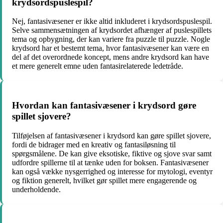
krydsordspuslespil?
Nej, fantasivæsener er ikke altid inkluderet i krydsordspuslespil.
Selve sammensætningen af krydsordet afhænger af puslespillets
tema og opbygning, der kan variere fra puzzle til puzzle. Nogle
krydsord har et bestemt tema, hvor fantasivæsener kan være en
del af det overordnede koncept, mens andre krydsord kan have
et mere generelt emne uden fantasirelaterede ledetråde.
Hvordan kan fantasivæsener i krydsord gøre
spillet sjovere?
Tilføjelsen af fantasivæsener i krydsord kan gøre spillet sjovere,
fordi de bidrager med en kreativ og fantasiløsning til
spørgsmålene. De kan give eksotiske, fiktive og sjove svar samt
udfordre spillerne til at tænke uden for boksen. Fantasivæsener
kan også vække nysgerrighed og interesse for mytologi, eventyr
og fiktion generelt, hvilket gør spillet mere engagerende og
underholdende.