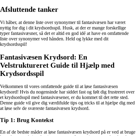
Afsluttende tanker
Vi håber, at denne liste over synonymer til fantasivæsen har været
nyttig for dig i dit krydsordsspil. Husk, at der er mange forskellige
typer fantasivæsner, så det er altid en god idé at have en omfattende
liste over synonymer ved hånden. Held og lykke med dit
krydsordsspil!
Fantasivæsen Krydsord: En
Velstruktureret Guide til Hjælp med
Krydsordsspil
Velkommen til vores omfattende guide til at løse fantasivæsen
krydsord! Hvis du nogensinde har siddet fast og følt dig frustreret over
et krydsordsspil med fantasivæsener, er du kommet til det rette sted.
Denne guide vil give dig værdifulde tips og tricks til at hjælpe dig med
at løse selv de sværeste fantasivæsen krydsord.
Tip 1: Brug Kontekst
En af de bedste måder at løse fantasivæsen krydsord på er ved at bruge