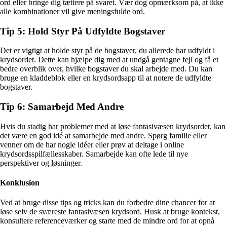
ord eller bringe dig tættere på svaret. Vær dog opmærksom på, at ikke
alle kombinationer vil give meningsfulde ord.
Tip 5: Hold Styr På Udfyldte Bogstaver
Det er vigtigt at holde styr på de bogstaver, du allerede har udfyldt i
krydsordet. Dette kan hjælpe dig med at undgå gentagne fejl og få et
bedre overblik over, hvilke bogstaver du skal arbejde med. Du kan
bruge en kladdeblok eller en krydsordsapp til at notere de udfyldte
bogstaver.
Tip 6: Samarbejd Med Andre
Hvis du stadig har problemer med at løse fantasivæsen krydsordet, kan
det være en god idé at samarbejde med andre. Spørg familie eller
venner om de har nogle idéer eller prøv at deltage i online
krydsordsspilfællesskaber. Samarbejde kan ofte lede til nye
perspektiver og løsninger.
Konklusion
Ved at bruge disse tips og tricks kan du forbedre dine chancer for at
løse selv de sværeste fantasivæsen krydsord. Husk at bruge kontekst,
konsultere referenceværker og starte med de mindre ord for at opnå