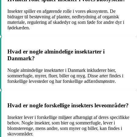
Insekter spiller en afgørende rolle i vores økosystem. De
bidrager til bestøvning af planter, nedbrydning af organisk
materiale, regulering af skadedyr og som føde for andre dyr i
fødekæden.
Hvad er nogle almindelige insektarter i
Danmark?
Nogle almindelige insektarter i Danmark inkluderer bier,
sommerfugle, myrer, fluer, biller og myg. Disse arter findes i
forskellige levesteder og har forskellige adfærdsmønstre.
Hvad er nogle forskellige insekters leveområder?
Insekter lever i forskellige miljøer afhængigt af deres specifikke
behov. Nogle insekter, som bier og sommerfugle, lever i
blomsterenge, mens andre, som myrer og biller, kan findes i
skovområder.