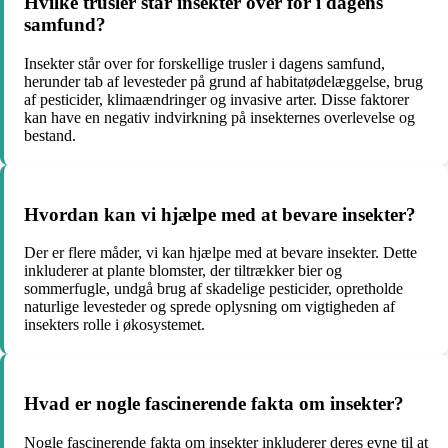
Hvilke trusler står insekter over for i dagens
samfund?
Insekter står over for forskellige trusler i dagens samfund,
herunder tab af levesteder på grund af habitatødelæggelse, brug
af pesticider, klimaændringer og invasive arter. Disse faktorer
kan have en negativ indvirkning på insekternes overlevelse og
bestand.
Hvordan kan vi hjælpe med at bevare insekter?
Der er flere måder, vi kan hjælpe med at bevare insekter. Dette
inkluderer at plante blomster, der tiltrækker bier og
sommerfugle, undgå brug af skadelige pesticider, opretholde
naturlige levesteder og sprede oplysning om vigtigheden af
insekters rolle i økosystemet.
Hvad er nogle fascinerende fakta om insekter?
Nogle fascinerende fakta om insekter inkluderer deres evne til at