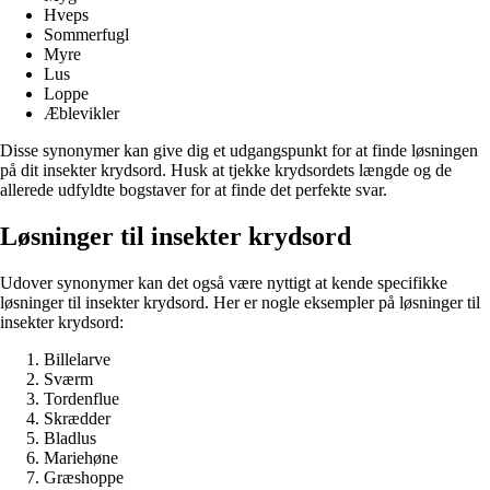
Hveps
Sommerfugl
Myre
Lus
Loppe
Æblevikler
Disse synonymer kan give dig et udgangspunkt for at finde løsningen
på dit insekter krydsord. Husk at tjekke krydsordets længde og de
allerede udfyldte bogstaver for at finde det perfekte svar.
Løsninger til insekter krydsord
Udover synonymer kan det også være nyttigt at kende specifikke
løsninger til insekter krydsord. Her er nogle eksempler på løsninger til
insekter krydsord:
Billelarve
Sværm
Tordenflue
Skrædder
Bladlus
Mariehøne
Græshoppe