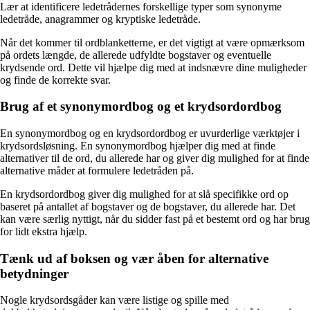
Lær at identificere ledetrådernes forskellige typer som synonyme
ledetråde, anagrammer og kryptiske ledetråde.
Når det kommer til ordblanketterne, er det vigtigt at være opmærksom
på ordets længde, de allerede udfyldte bogstaver og eventuelle
krydsende ord. Dette vil hjælpe dig med at indsnævre dine muligheder
og finde de korrekte svar.
Brug af et synonymordbog og et krydsordordbog
En synonymordbog og en krydsordordbog er uvurderlige værktøjer i
krydsordsløsning. En synonymordbog hjælper dig med at finde
alternativer til de ord, du allerede har og giver dig mulighed for at finde
alternative måder at formulere ledetråden på.
En krydsordordbog giver dig mulighed for at slå specifikke ord op
baseret på antallet af bogstaver og de bogstaver, du allerede har. Det
kan være særlig nyttigt, når du sidder fast på et bestemt ord og har brug
for lidt ekstra hjælp.
Tænk ud af boksen og vær åben for alternative
betydninger
Nogle krydsordsgåder kan være listige og spille med