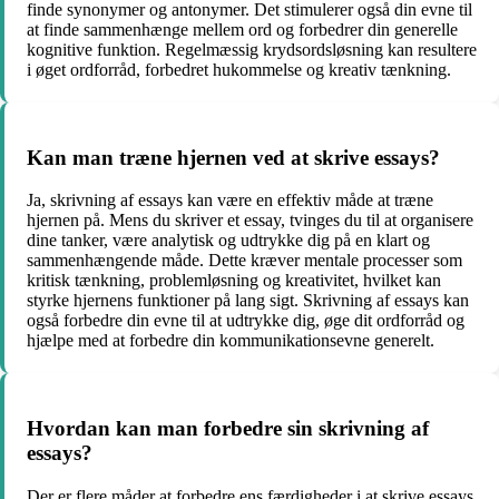
finde synonymer og antonymer. Det stimulerer også din evne til
at finde sammenhænge mellem ord og forbedrer din generelle
kognitive funktion. Regelmæssig krydsordsløsning kan resultere
i øget ordforråd, forbedret hukommelse og kreativ tænkning.
Kan man træne hjernen ved at skrive essays?
Ja, skrivning af essays kan være en effektiv måde at træne
hjernen på. Mens du skriver et essay, tvinges du til at organisere
dine tanker, være analytisk og udtrykke dig på en klart og
sammenhængende måde. Dette kræver mentale processer som
kritisk tænkning, problemløsning og kreativitet, hvilket kan
styrke hjernens funktioner på lang sigt. Skrivning af essays kan
også forbedre din evne til at udtrykke dig, øge dit ordforråd og
hjælpe med at forbedre din kommunikationsevne generelt.
Hvordan kan man forbedre sin skrivning af
essays?
Der er flere måder at forbedre ens færdigheder i at skrive essays