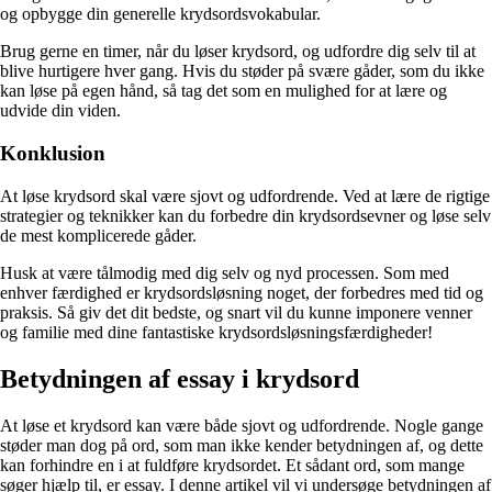
og opbygge din generelle krydsordsvokabular.
Brug gerne en timer, når du løser krydsord, og udfordre dig selv til at
blive hurtigere hver gang. Hvis du støder på svære gåder, som du ikke
kan løse på egen hånd, så tag det som en mulighed for at lære og
udvide din viden.
Konklusion
At løse krydsord skal være sjovt og udfordrende. Ved at lære de rigtige
strategier og teknikker kan du forbedre din krydsordsevner og løse selv
de mest komplicerede gåder.
Husk at være tålmodig med dig selv og nyd processen. Som med
enhver færdighed er krydsordsløsning noget, der forbedres med tid og
praksis. Så giv det dit bedste, og snart vil du kunne imponere venner
og familie med dine fantastiske krydsordsløsningsfærdigheder!
Betydningen af ​​essay i krydsord
At løse et krydsord kan være både sjovt og udfordrende. Nogle gange
støder man dog på ord, som man ikke kender betydningen af, og dette
kan forhindre en i at fuldføre krydsordet. Et sådant ord, som mange
søger hjælp til, er essay. I denne artikel vil vi undersøge betydningen af