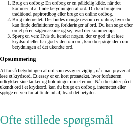
Brug en ordbog: En ordbog er en pålidelig kilde, når det
kommer til at finde betydningen af ​​ord. Du kan bruge en
traditionel papirordbog eller bruge en online ordbog.
Brug internettet: Der findes mange ressourcer online, hvor du
kan finde definitioner og forklaringer af ord. Du kan søge efter
ordet på en søgemaskine og se, hvad der kommer op.
Spørg en ven: Hvis du kender nogen, der er god til at løse
krydsord eller har god viden om ord, kan du spørge dem om
betydningen af ​​det ukendte ord.
Opsummering
At forstå betydningen af ​​ord som essay er vigtigt, når man prøver at
løse et krydsord. Et essay er en kort prosatekst, hvor forfatteren
udtrykker sine tanker og holdninger om et emne. Når du støder på et
ukendt ord i et krydsord, kan du bruge en ordbog, internettet eller
spørge en ven for at finde ud af, hvad det betyder.
Ofte stillede spørgsmål