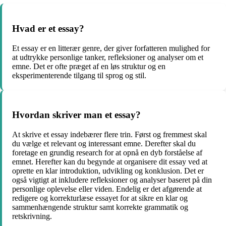
Hvad er et essay?
Et essay er en litterær genre, der giver forfatteren mulighed for
at udtrykke personlige tanker, refleksioner og analyser om et
emne. Det er ofte præget af en løs struktur og en
eksperimenterende tilgang til sprog og stil.
Hvordan skriver man et essay?
At skrive et essay indebærer flere trin. Først og fremmest skal
du vælge et relevant og interessant emne. Derefter skal du
foretage en grundig research for at opnå en dyb forståelse af
emnet. Herefter kan du begynde at organisere dit essay ved at
oprette en klar introduktion, udvikling og konklusion. Det er
også vigtigt at inkludere refleksioner og analyser baseret på din
personlige oplevelse eller viden. Endelig er det afgørende at
redigere og korrekturlæse essayet for at sikre en klar og
sammenhængende struktur samt korrekte grammatik og
retskrivning.