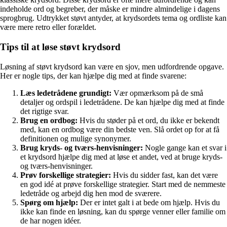
indeholde ord og begreber, der måske er mindre almindelige i dagens
sprogbrug. Udtrykket støvt antyder, at krydsordets tema og ordliste kan
være mere retro eller forældet.
Tips til at løse støvt krydsord
Løsning af støvt krydsord kan være en sjov, men udfordrende opgave.
Her er nogle tips, der kan hjælpe dig med at finde svarene:
Læs ledetrådene grundigt:
Vær opmærksom på de små
detaljer og ordspil i ledetrådene. De kan hjælpe dig med at finde
det rigtige svar.
Brug en ordbog:
Hvis du støder på et ord, du ikke er bekendt
med, kan en ordbog være din bedste ven. Slå ordet op for at få
definitionen og mulige synonymer.
Brug kryds- og tværs-henvisninger:
Nogle gange kan et svar i
et krydsord hjælpe dig med at løse et andet, ved at bruge kryds-
og tværs-henvisninger.
Prøv forskellige strategier:
Hvis du sidder fast, kan det være
en god idé at prøve forskellige strategier. Start med de nemmeste
ledetråde og arbejd dig hen mod de sværere.
Spørg om hjælp:
Der er intet galt i at bede om hjælp. Hvis du
ikke kan finde en løsning, kan du spørge venner eller familie om
de har nogen idéer.