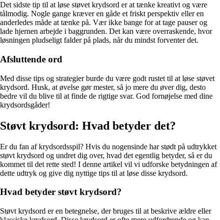
Det sidste tip til at løse støvet krydsord er at tænke kreativt og være
tålmodig. Nogle gange kræver en gåde et friskt perspektiv eller en
anderledes måde at tænke på. Vær ikke bange for at tage pauser og
lade hjernen arbejde i baggrunden. Det kan være overraskende, hvor
løsningen pludseligt falder på plads, når du mindst forventer det.
Afsluttende ord
Med disse tips og strategier burde du være godt rustet til at løse støvet
krydsord. Husk, at øvelse gør mester, så jo mere du øver dig, desto
bedre vil du blive til at finde de rigtige svar. God fornøjelse med dine
krydsordsgåder!
Støvt krydsord: Hvad betyder det?
Er du fan af krydsordsspil? Hvis du nogensinde har stødt på udtrykket
støvt krydsord og undret dig over, hvad det egentlig betyder, så er du
kommet til det rette sted! I denne artikel vil vi udforske betydningen af
dette udtryk og give dig nyttige tips til at løse disse krydsord.
Hvad betyder støvt krydsord?
Støvt krydsord er en betegnelse, der bruges til at beskrive ældre eller
klassiske krydsord. Disse krydsord er ofte mere udfordrende og kan