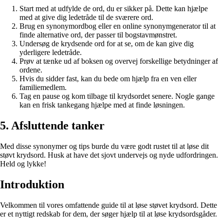
Start med at udfylde de ord, du er sikker på. Dette kan hjælpe
med at give dig ledetråde til de sværere ord.
Brug en synonymordbog eller en online synonymgenerator til at
finde alternative ord, der passer til bogstavmønstret.
Undersøg de krydsende ord for at se, om de kan give dig
yderligere ledetråde.
Prøv at tænke ud af boksen og overvej forskellige betydninger af
ordene.
Hvis du sidder fast, kan du bede om hjælp fra en ven eller
familiemedlem.
Tag en pause og kom tilbage til krydsordet senere. Nogle gange
kan en frisk tankegang hjælpe med at finde løsningen.
5. Afsluttende tanker
Med disse synonymer og tips burde du være godt rustet til at løse dit
støvt krydsord. Husk at have det sjovt undervejs og nyde udfordringen.
Held og lykke!
Introduktion
Velkommen til vores omfattende guide til at løse støvet krydsord. Dette
er et nyttigt redskab for dem, der søger hjælp til at løse krydsordsgåder.