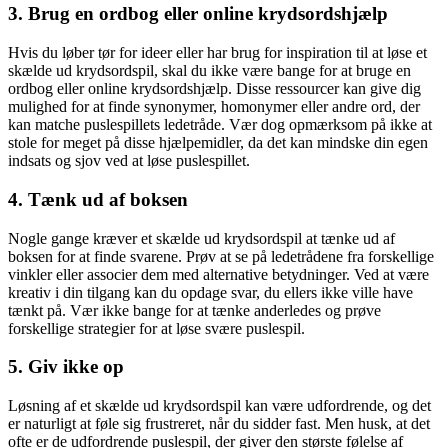
3. Brug en ordbog eller online krydsordshjælp
Hvis du løber tør for ideer eller har brug for inspiration til at løse et
skælde ud krydsordspil, skal du ikke være bange for at bruge en
ordbog eller online krydsordshjælp. Disse ressourcer kan give dig
mulighed for at finde synonymer, homonymer eller andre ord, der
kan matche puslespillets ledetråde. Vær dog opmærksom på ikke at
stole for meget på disse hjælpemidler, da det kan mindske din egen
indsats og sjov ved at løse puslespillet.
4. Tænk ud af boksen
Nogle gange kræver et skælde ud krydsordspil at tænke ud af
boksen for at finde svarene. Prøv at se på ledetrådene fra forskellige
vinkler eller associer dem med alternative betydninger. Ved at være
kreativ i din tilgang kan du opdage svar, du ellers ikke ville have
tænkt på. Vær ikke bange for at tænke anderledes og prøve
forskellige strategier for at løse svære puslespil.
5. Giv ikke op
Løsning af et skælde ud krydsordspil kan være udfordrende, og det
er naturligt at føle sig frustreret, når du sidder fast. Men husk, at det
ofte er de udfordrende puslespil, der giver den største følelse af