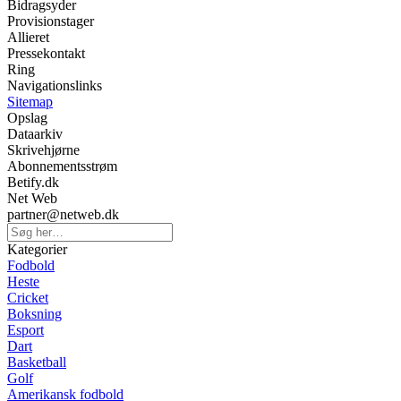
Bidragsyder
Provisionstager
Allieret
Pressekontakt
Ring
Navigationslinks
Sitemap
Opslag
Dataarkiv
Skrivehjørne
Abonnementsstrøm
Betify.dk
Net Web
partner@netweb.dk
Kategorier
Fodbold
Heste
Cricket
Boksning
Esport
Dart
Basketball
Golf
Amerikansk fodbold