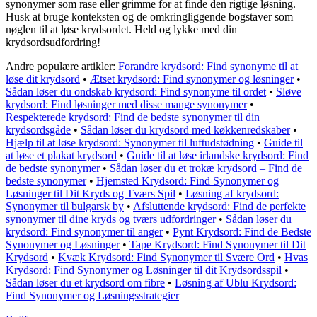
synonymer som rase eller grimme for at finde den rigtige løsning.
Husk at bruge konteksten og de omkringliggende bogstaver som
nøglen til at løse krydsordet. Held og lykke med din
krydsordsudfordring!
Andre populære artikler:
Forandre krydsord: Find synonyme til at
løse dit krydsord
•
Ætset krydsord: Find synonymer og løsninger
•
Sådan løser du ondskab krydsord: Find synonyme til ordet
•
Sløve
krydsord: Find løsninger med disse mange synonymer
•
Respekterede krydsord: Find de bedste synonymer til din
krydsordsgåde
•
Sådan løser du krydsord med køkkenredskaber
•
Hjælp til at løse krydsord: Synonymer til luftudstødning
•
Guide til
at løse et plakat krydsord
•
Guide til at løse irlandske krydsord: Find
de bedste synonymer
•
Sådan løser du et trokæ krydsord – Find de
bedste synonymer
•
Hjemsted Krydsord: Find Synonymer og
Løsninger til Dit Kryds og Tværs Spil
•
Løsning af krydsord:
Synonymer til bulgarsk by
•
Afsluttende krydsord: Find de perfekte
synonymer til dine kryds og tværs udfordringer
•
Sådan løser du
krydsord: Find synonymer til anger
•
Pynt Krydsord: Find de Bedste
Synonymer og Løsninger
•
Tape Krydsord: Find Synonymer til Dit
Krydsord
•
Kvæk Krydsord: Find Synonymer til Svære Ord
•
Hvas
Krydsord: Find Synonymer og Løsninger til dit Krydsordsspil
•
Sådan løser du et krydsord om fibre
•
Løsning af Ublu Krydsord:
Find Synonymer og Løsningsstrategier