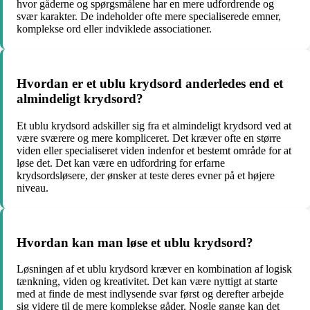
hvor gåderne og spørgsmålene har en mere udfordrende og
svær karakter. De indeholder ofte mere specialiserede emner,
komplekse ord eller indviklede associationer.
Hvordan er et ublu krydsord anderledes end et
almindeligt krydsord?
Et ublu krydsord adskiller sig fra et almindeligt krydsord ved at
være sværere og mere kompliceret. Det kræver ofte en større
viden eller specialiseret viden indenfor et bestemt område for at
løse det. Det kan være en udfordring for erfarne
krydsordsløsere, der ønsker at teste deres evner på et højere
niveau.
Hvordan kan man løse et ublu krydsord?
Løsningen af et ublu krydsord kræver en kombination af logisk
tænkning, viden og kreativitet. Det kan være nyttigt at starte
med at finde de mest indlysende svar først og derefter arbejde
sig videre til de mere komplekse gåder. Nogle gange kan det