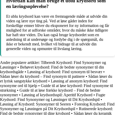
Hvordan kan man bruge et ublu krydsord som
en læringsoplevelse?
Et ublu krydsord kan være en fremragende måde at udvide din
viden og lære nye ting på. Ved at løse gåder inden for
forskellige emner bliver du eksponeret for ny information og får
mulighed for at udforske områder, hvor du måske ikke tidligere
har haft stor viden. Du kan også bruge krydsordet som en
anledning til at undersøge og fordybe dig i de spørgsmål, du
ikke er bekendt med, hvilket vil bidrage til at udvide din
generelle viden og opmuntre til livslang læring.
Andre populære artikler:
Tilberedt Krydsord: Find Synonymer og
Løsninger
•
Behøvet krydsord: Find de bedste synonymer til din
krydsordsgåde
•
Løsning af krydsord: Find synonym til besvær
•
Sådan løser du krydsord – Find synonym til patinere
•
Sådan løser du
et lyrisk sangstykke krydsord
•
Løsning af anonym krydsord: Find
synonyme ord til hjælp
•
Guide til at løse krydsord: Find synonyme til
strækning
•
Guide til at løse frække krydsord – Find de bedste
synonymer
•
Løsning af krydsordsspil: Aperitif Krydsord
•
Fugte
Krydsord: Find Synonymer og Løsninger til Dit Krydsordspil
•
Løsning af Krydsord: Synonymer til Seeren
•
Foreslog Krydsord: Find
Synonymer og Løsningen på Dit Krydsordspil
•
Rutinerede krydsord:
Find de bedste synonymer til dine krydsord
•
Sådan løser du keramik