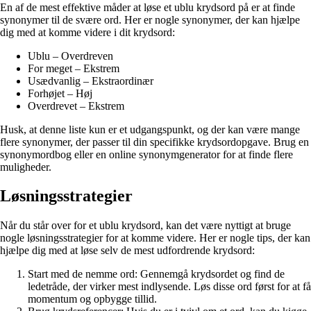
En af de mest effektive måder at løse et ublu krydsord på er at finde
synonymer til de svære ord. Her er nogle synonymer, der kan hjælpe
dig med at komme videre i dit krydsord:
Ublu – Overdreven
For meget – Ekstrem
Usædvanlig – Ekstraordinær
Forhøjet – Høj
Overdrevet – Ekstrem
Husk, at denne liste kun er et udgangspunkt, og der kan være mange
flere synonymer, der passer til din specifikke krydsordopgave. Brug en
synonymordbog eller en online synonymgenerator for at finde flere
muligheder.
Løsningsstrategier
Når du står over for et ublu krydsord, kan det være nyttigt at bruge
nogle løsningsstrategier for at komme videre. Her er nogle tips, der kan
hjælpe dig med at løse selv de mest udfordrende krydsord:
Start med de nemme ord: Gennemgå krydsordet og find de
ledetråde, der virker mest indlysende. Løs disse ord først for at få
momentum og opbygge tillid.