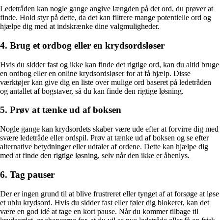
Ledetråden kan nogle gange angive længden på det ord, du prøver at
finde. Hold styr på dette, da det kan filtrere mange potentielle ord og
hjælpe dig med at indskrænke dine valgmuligheder.
4. Brug et ordbog eller en krydsordsløser
Hvis du sidder fast og ikke kan finde det rigtige ord, kan du altid bruge
en ordbog eller en online krydsordsløser for at få hjælp. Disse
værktøjer kan give dig en liste over mulige ord baseret på ledetråden
og antallet af bogstaver, så du kan finde den rigtige løsning.
5. Prøv at tænke ud af boksen
Nogle gange kan krydsordets skaber være ude efter at forvirre dig med
svære ledetråde eller ordspil. Prøv at tænke ud af boksen og se efter
alternative betydninger eller udtaler af ordene. Dette kan hjælpe dig
med at finde den rigtige løsning, selv når den ikke er åbenlys.
6. Tag pauser
Der er ingen grund til at blive frustreret eller tynget af at forsøge at løse
et ublu krydsord. Hvis du sidder fast eller føler dig blokeret, kan det
være en god idé at tage en kort pause. Når du kommer tilbage til