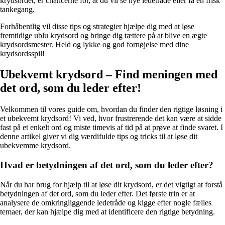
krydsordet, er chancerne for, at du vil se nye ledetråde eller få en frisk
tankegang.
Forhåbentlig vil disse tips og strategier hjælpe dig med at løse
fremtidige ublu krydsord og bringe dig tættere på at blive en ægte
krydsordsmester. Held og lykke og god fornøjelse med dine
krydsordsspil!
Ubekvemt krydsord – Find meningen med
det ord, som du leder efter!
Velkommen til vores guide om, hvordan du finder den rigtige løsning i
et ubekvemt krydsord! Vi ved, hvor frustrerende det kan være at sidde
fast på et enkelt ord og miste timevis af tid på at prøve at finde svaret. I
denne artikel giver vi dig værdifulde tips og tricks til at løse dit
ubekvemme krydsord.
Hvad er betydningen af det ord, som du leder efter?
Når du har brug for hjælp til at løse dit krydsord, er det vigtigt at forstå
betydningen af det ord, som du leder efter. Det første trin er at
analysere de omkringliggende ledetråde og kigge efter nogle fælles
temaer, der kan hjælpe dig med at identificere den rigtige betydning.