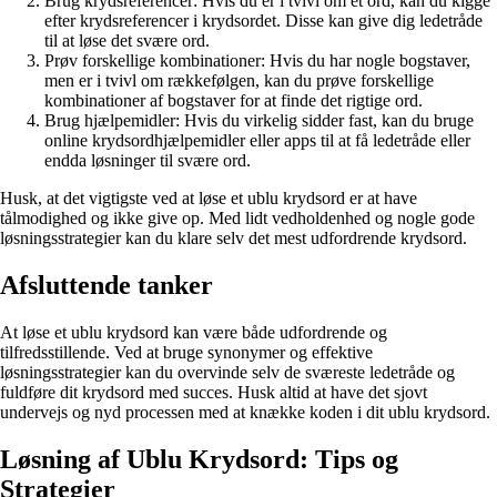
Brug krydsreferencer: Hvis du er i tvivl om et ord, kan du kigge
efter krydsreferencer i krydsordet. Disse kan give dig ledetråde
til at løse det svære ord.
Prøv forskellige kombinationer: Hvis du har nogle bogstaver,
men er i tvivl om rækkefølgen, kan du prøve forskellige
kombinationer af bogstaver for at finde det rigtige ord.
Brug hjælpemidler: Hvis du virkelig sidder fast, kan du bruge
online krydsordhjælpemidler eller apps til at få ledetråde eller
endda løsninger til svære ord.
Husk, at det vigtigste ved at løse et ublu krydsord er at have
tålmodighed og ikke give op. Med lidt vedholdenhed og nogle gode
løsningsstrategier kan du klare selv det mest udfordrende krydsord.
Afsluttende tanker
At løse et ublu krydsord kan være både udfordrende og
tilfredsstillende. Ved at bruge synonymer og effektive
løsningsstrategier kan du overvinde selv de sværeste ledetråde og
fuldføre dit krydsord med succes. Husk altid at have det sjovt
undervejs og nyd processen med at knække koden i dit ublu krydsord.
Løsning af Ublu Krydsord: Tips og
Strategier