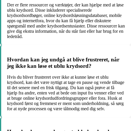
Der er flere ressourcer og værktøjer, der kan hjælpe med at løse
ublu krydsord. Disse inkluderer specialiserede
krydsordsordbøger, online krydsordsløsningsdatabaser, mobile
apps og internetfora, hvor du kan få hjælp eller diskutere
spørgsmål med andre krydsordsentusiaster. Disse ressourcer kan
give dig ekstra information, når du står fast eller har brug for en
ledetråd.
Hvordan kan jeg undgå at blive frustreret, når
jeg ikke kan løse et ublu krydsord?
Hvis du bliver frustreret over ikke at kunne løse et ublu
krydsord, kan det være nyttigt at tage en pause og vende tilbage
til det senere med en frisk tilgang. Du kan også prøve at få
hjælp fra andre, enten ved at bede om input fra venner eller ved
at bruge online krydsordudfordringsgrupper eller fora. Husk at
krydsord først og fremmest er ment som underholdning, så sørg
for at nyde processen og være tålmodig med dig selv.