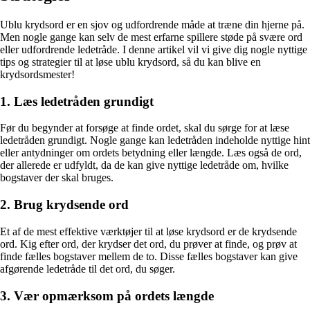
Ublu krydsord er en sjov og udfordrende måde at træne din hjerne på.
Men nogle gange kan selv de mest erfarne spillere støde på svære ord
eller udfordrende ledetråde. I denne artikel vil vi give dig nogle nyttige
tips og strategier til at løse ublu krydsord, så du kan blive en
krydsordsmester!
1. Læs ledetråden grundigt
Før du begynder at forsøge at finde ordet, skal du sørge for at læse
ledetråden grundigt. Nogle gange kan ledetråden indeholde nyttige hint
eller antydninger om ordets betydning eller længde. Læs også de ord,
der allerede er udfyldt, da de kan give nyttige ledetråde om, hvilke
bogstaver der skal bruges.
2. Brug krydsende ord
Et af de mest effektive værktøjer til at løse krydsord er de krydsende
ord. Kig efter ord, der krydser det ord, du prøver at finde, og prøv at
finde fælles bogstaver mellem de to. Disse fælles bogstaver kan give
afgørende ledetråde til det ord, du søger.
3. Vær opmærksom på ordets længde