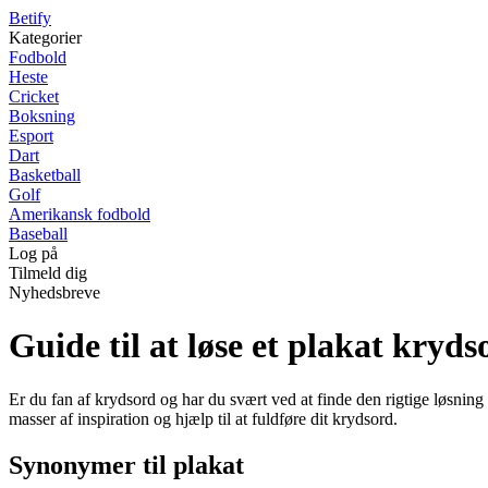
B
etify
Kategorier
Fodbold
Heste
Cricket
Boksning
Esport
Dart
Basketball
Golf
Amerikansk fodbold
Baseball
Log på
Tilmeld dig
Nyhedsbreve
Guide til at løse et plakat kryds
Er du fan af krydsord og har du svært ved at finde den rigtige løsning p
masser af inspiration og hjælp til at fuldføre dit krydsord.
Synonymer til plakat