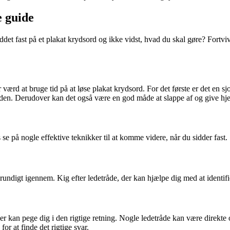
e guide
det fast på et plakat krydsord og ikke vidst, hvad du skal gøre? Fortvi
er værd at bruge tid på at løse plakat krydsord. For det første er det en
iden. Derudover kan det også være en god måde at slappe af og give hj
 se på nogle effektive teknikker til at komme videre, når du sidder fast.
 grundigt igennem. Kig efter ledetråde, der kan hjælpe dig med at identi
er kan pege dig i den rigtige retning. Nogle ledetråde kan være dire
r at finde det rigtige svar.