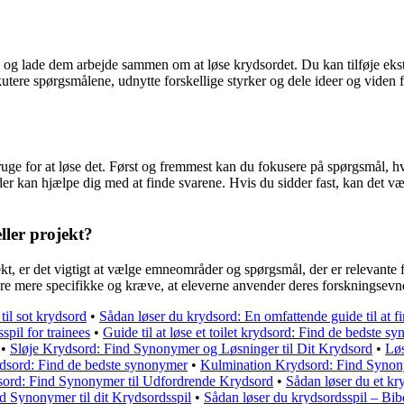
d og lade dem arbejde sammen om at løse krydsordet. Du kan tilføje ekst
diskutere spørgsmålene, udnytte forskellige styrker og dele ideer og vide
 bruge for at løse det. Først og fremmest kan du fokusere på spørgsmål, h
der kan hjælpe dig med at finde svarene. Hvis du sidder fast, kan det være
ller projekt?
ekt, er det vigtigt at vælge emneområder og spørgsmål, der er relevante
ære mere specifikke og kræve, at eleverne anvender deres forskningsevne
til sot krydsord
•
Sådan løser du krydsord: En omfattende guide til at f
spil for trainees
•
Guide til at løse et toilet krydsord: Find de bedste s
•
Sløje Krydsord: Find Synonymer og Løsninger til Dit Krydsord
•
Løs
ydsord: Find de bedste synonymer
•
Kulmination Krydsord: Find Synon
sord: Find Synonymer til Udfordrende Krydsord
•
Sådan løser du et k
 Synonymer til dit Krydsordsspil
•
Sådan løser du krydsordsspil – Bibe