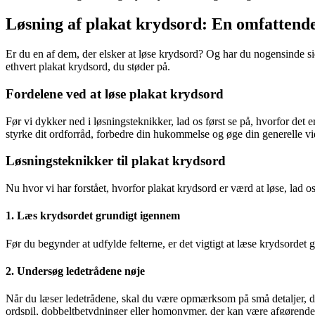
Løsning af plakat krydsord: En omfattend
Er du en af dem, der elsker at løse krydsord? Og har du nogensinde sid
ethvert plakat krydsord, du støder på.
Fordelene ved at løse plakat krydsord
Før vi dykker ned i løsningsteknikker, lad os først se på, hvorfor det 
styrke dit ordforråd, forbedre din hukommelse og øge din generelle v
Løsningsteknikker til plakat krydsord
Nu hvor vi har forstået, hvorfor plakat krydsord er værd at løse, lad os
1. Læs krydsordet grundigt igennem
Før du begynder at udfylde felterne, er det vigtigt at læse krydsordet
2. Undersøg ledetrådene nøje
Når du læser ledetrådene, skal du være opmærksom på små detaljer, d
ordspil, dobbeltbetydninger eller homonymer, der kan være afgørende fo