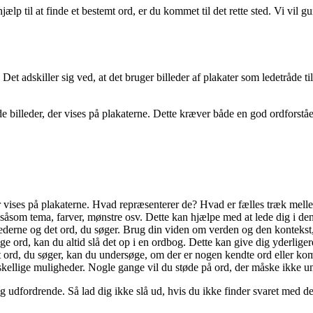
hjælp til at finde et bestemt ord, er du kommet til det rette sted. Vi vi
et adskiller sig ved, at det bruger billeder af plakater som ledetråde til a
de billeder, der vises på plakaterne. Dette kræver både en god ordforståe
er vises på plakaterne. Hvad repræsenterer de? Hvad er fælles træk mell
 såsom tema, farver, mønstre osv. Dette kan hjælpe med at lede dig i den
ne og det ord, du søger. Brug din viden om verden og den kontekst, der 
ige ord, kan du altid slå det op i en ordbog. Dette kan give dig yderlig
 ord, du søger, kan du undersøge, om der er nogen kendte ord eller kombi
ellige muligheder. Nogle gange vil du støde på ord, der måske ikke umid
v og udfordrende. Så lad dig ikke slå ud, hvis du ikke finder svaret med