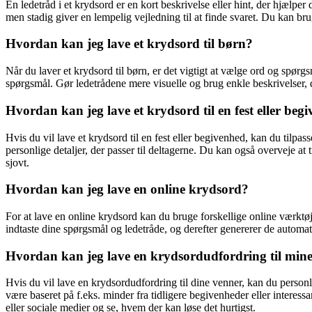
En ledetråd i et krydsord er en kort beskrivelse eller hint, der hjælper 
men stadig giver en lempelig vejledning til at finde svaret. Du kan brug
Hvordan kan jeg lave et krydsord til børn?
Når du laver et krydsord til børn, er det vigtigt at vælge ord og spørgsm
spørgsmål. Gør ledetrådene mere visuelle og brug enkle beskrivelser, 
Hvordan kan jeg lave et krydsord til en fest eller beg
Hvis du vil lave et krydsord til en fest eller begivenhed, kan du tilpas
personlige detaljer, der passer til deltagerne. Du kan også overveje at
sjovt.
Hvordan kan jeg lave en online krydsord?
For at lave en online krydsord kan du bruge forskellige online værktøj
indtaste dine spørgsmål og ledetråde, og derefter genererer de automat
Hvordan kan jeg lave en krydsordudfordring til min
Hvis du vil lave en krydsordudfordring til dine venner, kan du personl
være baseret på f.eks. minder fra tidligere begivenheder eller intere
eller sociale medier og se, hvem der kan løse det hurtigst.