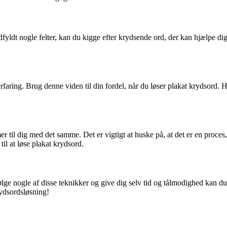
dfyldt nogle felter, kan du kigge efter krydsende ord, der kan hjælpe d
erfaring. Brug denne viden til din fordel, når du løser plakat krydsord.
 til dig med det samme. Det er vigtigt at huske på, at det er en proces, o
il at løse plakat krydsord.
lge nogle af disse teknikker og give dig selv tid og tålmodighed kan d
ydsordsløsning!