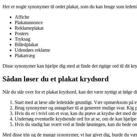
Her er nogle synonymer til ordet plakat, som du kan bruge som ledetrå
Affiche
Plakatannonce
Reklameplakat
Posters
Tryksag
Billedplakat
Udendørs reklame
Plakatvæg
Disse synonymer kan hjælpe dig med at finde det rigtige ord til dit kr
Sådan løser du et plakat krydsord
Når du står over for et plakat krydsord, kan det være nyttigt at følge dis
Start med at læse alle ledetråde grundigt. Vær opmærksom på eve
Brug synonymer og antagelser til at generere mulige svar. Kig p
Hvis du er i tvivl om et svar, kan du prøve at krydse det med de
Undersøg eventuelle krydsende ord for at se, om de kan hjælpe d
Hvis du stadig har svært ved at finde løsningen, kan du bede om
Med disse trin og de mange synonymer, vi har givet dig, burde du være 