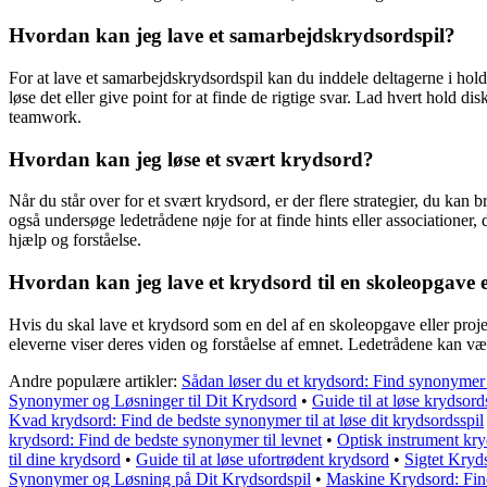
Hvordan kan jeg lave et samarbejdskrydsordspil?
For at lave et samarbejdskrydsordspil kan du inddele deltagerne i hol
løse det eller give point for at finde de rigtige svar. Lad hvert hold 
teamwork.
Hvordan kan jeg løse et svært krydsord?
Når du står over for et svært krydsord, er der flere strategier, du kan
også undersøge ledetrådene nøje for at finde hints eller associationer, 
hjælp og forståelse.
Hvordan kan jeg lave et krydsord til en skoleopgave e
Hvis du skal lave et krydsord som en del af en skoleopgave eller proj
eleverne viser deres viden og forståelse af emnet. Ledetrådene kan v
Andre populære artikler:
Sådan løser du et krydsord: Find synonymer 
Synonymer og Løsninger til Dit Krydsord
•
Guide til at løse krydsords
Kvad krydsord: Find de bedste synonymer til at løse dit krydsordsspil
krydsord: Find de bedste synonymer til levnet
•
Optisk instrument kr
til dine krydsord
•
Guide til at løse ufortrødent krydsord
•
Sigtet Kryd
Synonymer og Løsning på Dit Krydsordspil
•
Maskine Krydsord: Find