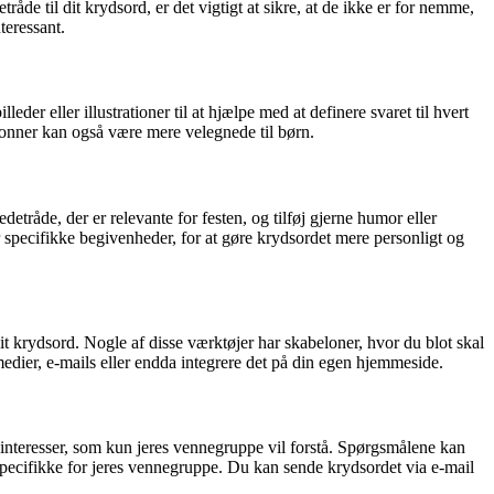
råde til dit krydsord, er det vigtigt at sikre, at de ikke er for nemme,
teressant.
der eller illustrationer til at hjælpe med at definere svaret til hvert
lonner kan også være mere velegnede til børn.
detråde, der er relevante for festen, og tilføj gjerne humor eller
er specifikke begivenheder, for at gøre krydsordet mere personligt og
it krydsord. Nogle af disse værktøjer har skabeloner, hvor du blot skal
medier, e-mails eller endda integrere det på din egen hjemmeside.
e interesser, som kun jeres vennegruppe vil forstå. Spørgsmålene kan
 specifikke for jeres vennegruppe. Du kan sende krydsordet via e-mail