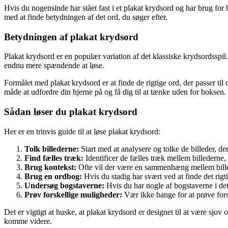
Hvis du nogensinde har stået fast i et plakat krydsord og har brug for 
med at finde betydningen af det ord, du søger efter.
Betydningen af ​​plakat krydsord
Plakat krydsord er en populær variation af det klassiske krydsordsspil. D
endnu mere spændende at løse.
Formålet med plakat krydsord er at finde de rigtige ord, der passer til 
måde at udfordre din hjerne på og få dig til at tænke uden for boksen.
Sådan løser du plakat krydsord
Her er en trinvis guide til at løse plakat krydsord:
Tolk billederne:
Start med at analysere og tolke de billeder, d
Find fælles træk:
Identificer de fælles træk mellem billederne,
Brug kontekst:
Ofte vil der være en sammenhæng mellem billeder
Brug en ordbog:
Hvis du stadig har svært ved at finde det rigt
Undersøg bogstaverne:
Hvis du har nogle af bogstaverne i det
Prøv forskellige muligheder:
Vær ikke bange for at prøve forsk
Det er vigtigt at huske, at plakat krydsord er designet til at være sjo
komme videre.