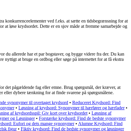
ra konkurrenceelementer ved f.eks. at sætte en tidsbegrænsning for at
n for at løse krydsordet. Dette er en sjov måde at fremme samarbejde og
vor du allerede har et par bogstaver, og bygge videre fra der. Du kan
 nyttigt at bruge en ordbog eller søge på internettet for at få ekstra
 for det pågældende fag eller emne. Brug spørgsmål, der kræver, at
r eller dybere tænkning for at finde svarene på spørgsmålene.
inde synonymer til overtaget krydsord
•
Reduceret Krydsord: Find
ynonymer
•
Løsning af krydsord: Synonymer til hærfører og hærfader
•
ning af krydsordsspil: Giv kort over krydsordet
•
Løsning af
ymer og Løsninger
•
Forstærke krydsord: Find de bedste synonymer
rydsord: Eufori og dets mange synonymer
•
Alumne Krydsord: Find
lsk figur
•
Fiktiv krydsord: Find de bedste synonymer og løsninger