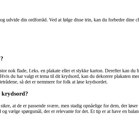
 udvide din ordforråd. Ved at følge disse trin, kan du forbedre dine cha
d?
tor nok flade, f.eks. en plakate eller et stykke karton. Derefter kan du br
is du har valgt et tema til dit krydsord, kan du dekorere plakaten med 
etrådene, så det er nemmere for folk at løse krydsordet.
t krydsord?
t sikre, at de er passende svære, men stadig opnåelige for dem, der løse
 og vælge spørgsmål, der er relevante for det. Et tip er at have en bal