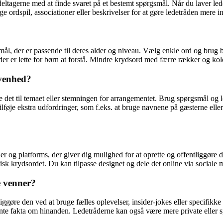
deltagerne med at finde svaret på et bestemt spørgsmål. Når du laver ledet
e ordspil, associationer eller beskrivelser for at gøre ledetråden mere in
ål, der er passende til deres alder og niveau. Vælg enkle ord og brug bille
der er lette for børn at forstå. Mindre krydsord med færre rækker og ko
ivenhed?
se det til temaet eller stemningen for arrangementet. Brug spørgsmål og le
 tilføje ekstra udfordringer, som f.eks. at bruge navnene på gæsterne ell
er og platforms, der giver dig mulighed for at oprette og offentliggøre d
isk krydsordet. Du kan tilpasse designet og dele det online via sociale 
e venner?
iggøre den ved at bruge fælles oplevelser, insider-jokes eller specifikk
ssante fakta om hinanden. Ledetråderne kan også være mere private eller