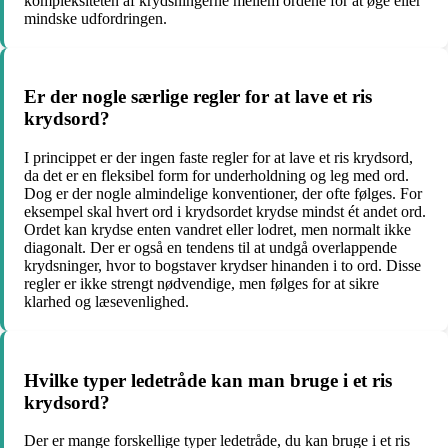
kompleksiteten af krydsningerne mellem ordene for at øge eller
mindske udfordringen.
Er der nogle særlige regler for at lave et ris
krydsord?
I princippet er der ingen faste regler for at lave et ris krydsord,
da det er en fleksibel form for underholdning og leg med ord.
Dog er der nogle almindelige konventioner, der ofte følges. For
eksempel skal hvert ord i krydsordet krydse mindst ét andet ord.
Ordet kan krydse enten vandret eller lodret, men normalt ikke
diagonalt. Der er også en tendens til at undgå overlappende
krydsninger, hvor to bogstaver krydser hinanden i to ord. Disse
regler er ikke strengt nødvendige, men følges for at sikre
klarhed og læsevenlighed.
Hvilke typer ledetråde kan man bruge i et ris
krydsord?
Der er mange forskellige typer ledetråde, du kan bruge i et ris