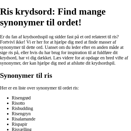
Ris krydsord: Find mange
synonymer til ordet!
Er du fan af krydsordsspil og sidder fast på et ord relateret til ris?
Fortvivl ikke! Vi er her for at hjælpe dig med at finde masser af
synonymer til dette ord. Uanset om du leder efter en anden måde at
sige ris på, eller hvis du har brug for inspiration til at fuldføre dit
krydsord, har vi dig dækket. Læs videre for at opdage en bred vifte af
synonymer, der kan hjælpe dig med at afslutte dit krydsordspil.
Synonymer til ris
Her er en liste over synonymer til ordet ris:
Risengrød
Risotto
Risbudding
Risengryn
Risalamande
Rispapir
Risvælling