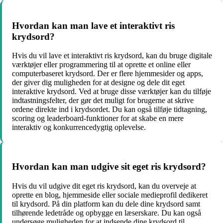
Hvordan kan man lave et interaktivt ris
krydsord?
Hvis du vil lave et interaktivt ris krydsord, kan du bruge digitale
værktøjer eller programmering til at oprette et online eller
computerbaseret krydsord. Der er flere hjemmesider og apps,
der giver dig muligheden for at designe og dele dit eget
interaktive krydsord. Ved at bruge disse værktøjer kan du tilføje
indtastningsfelter, der gør det muligt for brugerne at skrive
ordene direkte ind i krydsordet. Du kan også tilføje tidtagning,
scoring og leaderboard-funktioner for at skabe en mere
interaktiv og konkurrencedygtig oplevelse.
Hvordan kan man udgive sit eget ris krydsord?
Hvis du vil udgive dit eget ris krydsord, kan du overveje at
oprette en blog, hjemmeside eller sociale medieprofil dedikeret
til krydsord. På din platform kan du dele dine krydsord samt
tilhørende ledetråde og opbygge en læserskare. Du kan også
undersøge muligheden for at indsende dine krydsord til