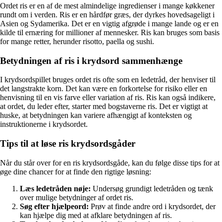
Ordet ris er en af de mest almindelige ingredienser i mange køkkener
rundt om i verden. Ris er en hårdfør græs, der dyrkes hovedsageligt i
Asien og Sydamerika. Det er en vigtig afgrøde i mange lande og er en
kilde til ernæring for millioner af mennesker. Ris kan bruges som basis
for mange retter, herunder risotto, paella og sushi.
Betydningen af ris i krydsord sammenhænge
I krydsordspillet bruges ordet ris ofte som en ledetråd, der henviser til
det langstrakte korn. Det kan være en forkortelse for risiko eller en
henvisning til en vis farve eller variation af ris. Ris kan også indikere,
at ordet, du leder efter, starter med bogstaverne ris. Det er vigtigt at
huske, at betydningen kan variere afhængigt af konteksten og
instruktionerne i krydsordet.
Tips til at løse ris krydsordsgåder
Når du står over for en ris krydsordsgåde, kan du følge disse tips for at
øge dine chancer for at finde den rigtige løsning:
Læs ledetråden nøje:
Undersøg grundigt ledetråden og tænk
over mulige betydninger af ordet ris.
Søg efter hjælpeord:
Prøv at finde andre ord i krydsordet, der
kan hjælpe dig med at afklare betydningen af ris.