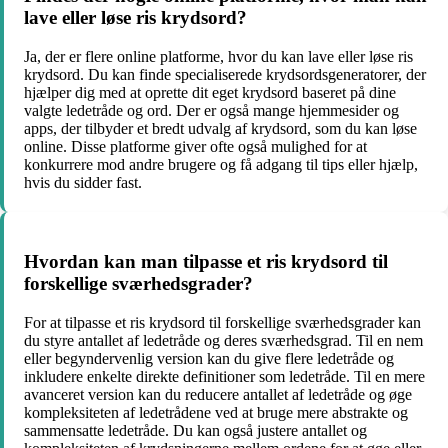
lave eller løse ris krydsord?
Ja, der er flere online platforme, hvor du kan lave eller løse ris
krydsord. Du kan finde specialiserede krydsordsgeneratorer, der
hjælper dig med at oprette dit eget krydsord baseret på dine
valgte ledetråde og ord. Der er også mange hjemmesider og
apps, der tilbyder et bredt udvalg af krydsord, som du kan løse
online. Disse platforme giver ofte også mulighed for at
konkurrere mod andre brugere og få adgang til tips eller hjælp,
hvis du sidder fast.
Hvordan kan man tilpasse et ris krydsord til
forskellige sværhedsgrader?
For at tilpasse et ris krydsord til forskellige sværhedsgrader kan
du styre antallet af ledetråde og deres sværhedsgrad. Til en nem
eller begyndervenlig version kan du give flere ledetråde og
inkludere enkelte direkte definitioner som ledetråde. Til en mere
avanceret version kan du reducere antallet af ledetråde og øge
kompleksiteten af ledetrådene ved at bruge mere abstrakte og
sammensatte ledetråde. Du kan også justere antallet og