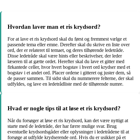
Hvordan laver man et ris krydsord?
For at lave et ris krydsord skal du først og fremmest vælge et
passende tema eller emne. Derefter skal du skrive en liste over
ord, der er relateret til temaet, og deres tilhørende ledetråde.
Disse ledetråde skal være hints eller beskrivelser, der leder
læseren til at gætte ordet. Herefter skal du lave et gitter med
firkantede celler, hvor hvert bogstav i hvert ord krydser med et
bogstav i et andet ord. Placer ordene i gitteret og juster dem, så
de passer sammen. Til sidst skal du nummerere felterne, der skal
udfyldes, og lave en ledetrådliste med de tilhørende numre.
Hvad er nogle tips til at løse et ris krydsord?
Når du forsøger at løse et ris krydsord, kan det være nyttigt at
starte med de ledetråde, der har færre mulige svar. Brug
eventuelle krydsordsgåder eller oplysninger i ledetrådene til at
forsøge at udfylde krydserende ord. Hvis du er usikker på et