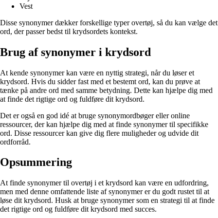
Vest
Disse synonymer dækker forskellige typer overtøj, så du kan vælge det
ord, der passer bedst til krydsordets kontekst.
Brug af synonymer i krydsord
At kende synonymer kan være en nyttig strategi, når du løser et
krydsord. Hvis du sidder fast med et bestemt ord, kan du prøve at
tænke på andre ord med samme betydning. Dette kan hjælpe dig med
at finde det rigtige ord og fuldføre dit krydsord.
Det er også en god idé at bruge synonymordbøger eller online
ressourcer, der kan hjælpe dig med at finde synonymer til specifikke
ord. Disse ressourcer kan give dig flere muligheder og udvide dit
ordforråd.
Opsummering
At finde synonymer til overtøj i et krydsord kan være en udfordring,
men med denne omfattende liste af synonymer er du godt rustet til at
løse dit krydsord. Husk at bruge synonymer som en strategi til at finde
det rigtige ord og fuldføre dit krydsord med succes.