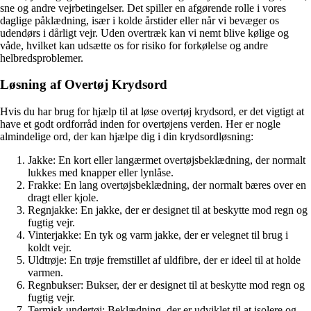
sne og andre vejrbetingelser. Det spiller en afgørende rolle i vores
daglige påklædning, især i kolde årstider eller når vi bevæger os
udendørs i dårligt vejr. Uden overtræk kan vi nemt blive kølige og
våde, hvilket kan udsætte os for risiko for forkølelse og andre
helbredsproblemer.
Løsning af Overtøj Krydsord
Hvis du har brug for hjælp til at løse overtøj krydsord, er det vigtigt at
have et godt ordforråd inden for overtøjens verden. Her er nogle
almindelige ord, der kan hjælpe dig i din krydsordløsning:
Jakke: En kort eller langærmet overtøjsbeklædning, der normalt
lukkes med knapper eller lynlåse.
Frakke: En lang overtøjsbeklædning, der normalt bæres over en
dragt eller kjole.
Regnjakke: En jakke, der er designet til at beskytte mod regn og
fugtig vejr.
Vinterjakke: En tyk og varm jakke, der er velegnet til brug i
koldt vejr.
Uldtrøje: En trøje fremstillet af uldfibre, der er ideel til at holde
varmen.
Regnbukser: Bukser, der er designet til at beskytte mod regn og
fugtig vejr.
Termisk undertøj: Beklædning, der er udviklet til at isolere og