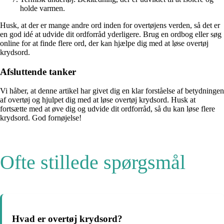
holde varmen.
Husk, at der er mange andre ord inden for overtøjens verden, så det er
en god idé at udvide dit ordforråd yderligere. Brug en ordbog eller søg
online for at finde flere ord, der kan hjælpe dig med at løse overtøj
krydsord.
Afsluttende tanker
Vi håber, at denne artikel har givet dig en klar forståelse af betydningen
af overtøj og hjulpet dig med at løse overtøj krydsord. Husk at
fortsætte med at øve dig og udvide dit ordforråd, så du kan løse flere
krydsord. God fornøjelse!
Ofte stillede spørgsmål
Hvad er overtøj krydsord?