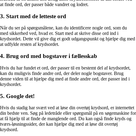
at finde ord, der passer både vandret og lodret.
3. Start med de letteste ord
Når du ser på spørgsmålene, kan du identificere nogle ord, som du
med sikkerhed ved, hvad er. Start med at skrive disse ord ind i
krydsordet. Dette vil give dig et godt udgangspunkt og hjælpe dig med
at udfylde resten af ​​krydsordet.
4. Brug ord med bogstaver i fællesskab
Hvis du har fundet et ord, der passer til en bestemt del af krydsordet,
kan du muligvis finde andre ord, der deler nogle bogstaver. Brug
denne viden til at hjælpe dig med at finde andre ord, der passer ind i
krydsordet.
5. Google det!
Hvis du stadig har svært ved at løse din overtøj krydsord, er internettet
din bedste ven. Søg på ledetråde eller spørgsmål på en søgemaskine for
at få hjælp til at finde de manglende ord. Du kan også finde kryds og
tværs-løsningssider, der kan hjælpe dig med at løse dit overtøj
krydsord.