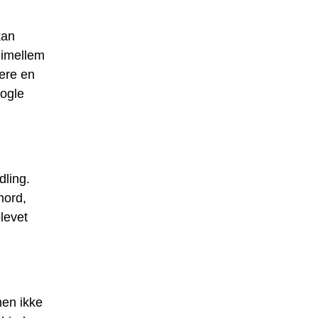
kan
dimellem
være en
nogle
dling.
mord,
levet
men ikke