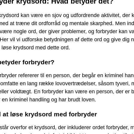
yder krydsord: Hvad betyder det?
krydsord kan være en sjov og udfordrende aktivitet, der 
med at træne dit ordforråd og mentale skarphed. Men in
være nogle ord, der giver problemer, og forbryder kan 
Her vil vi udforske betydningen af dette ord og give dig 
 at løse krydsord med dette ord.
etyder forbryder?
rbryder refererer til en person, der begår en kriminel han
omfatte en lang række lovovertrædelser, såsom tyveri, 
eller voldtægt. En forbryder kan være en person, der er b
 en kriminel handling og har brudt loven.
il at løse krydsord med forbryder
står overfor et krydsord, der inkluderer ordet forbryder, 