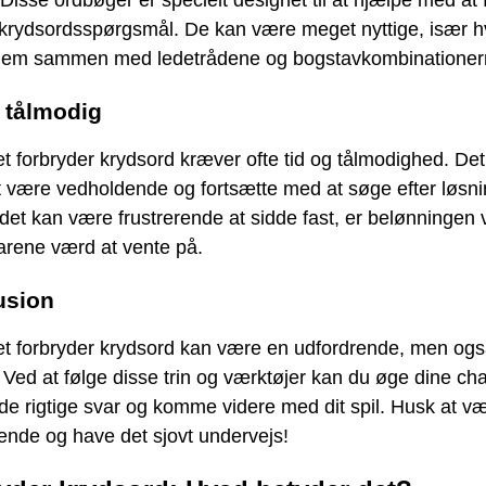
 krydsordsspørgsmål. De kan være meget nyttige, især h
dem sammen med ledetrådene og bogstavkombinationer
 tålmodig
et forbryder krydsord kræver ofte tid og tålmodighed. Det
at være vedholdende og fortsætte med at søge efter løsn
et kan være frustrerende at sidde fast, er belønningen 
arene værd at vente på.
usion
et forbryder krydsord kan være en udfordrende, men ogs
Ved at følge disse trin og værktøjer kan du øge dine cha
 de rigtige svar og komme videre med dit spil. Husk at v
ende og have det sjovt undervejs!