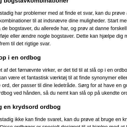
g bogstavkombinationer
stadig har problemer med at finde et svar, kan du prøve 
ombinationer til at indsnævre dine muligheder. Start me
 de bogstaver, du allerede har, og prøv at danne forskell
ilføje eller ændre nogle bogstaver. Dette kan hjælpe dig 
em til det rigtige svar.
 op i en ordbog
t af det førnævnte virker, er det tid til at slå op i en ordb
an være et fantastisk værktøj til at finde synonymer elle
 ord, der passer til dine ledetråde. Sørg for at have en 
rdbog ved hånden, så du nemt kan slå op på ukendte or
g en krydsord ordbog
stadig ikke kan finde svaret, kan du prøve at bruge en k
Disse ordbøger er specielt designet til at hjælpe med at 