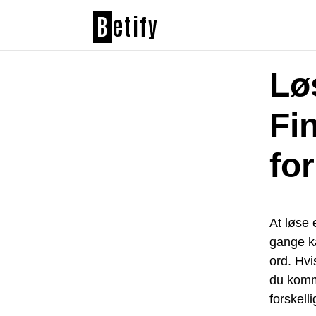
B
etify
Lø
Fi
fo
At løse
gange ka
ord. Hvi
du komme
forskell