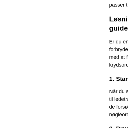
passer t
Løsni
guide
Er du en
forbryde
med at f
krydsord
1. Sta
Når du s
til led
de forsø
nøgleord