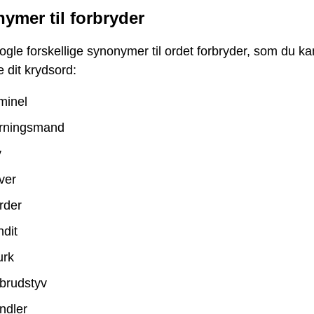
ymer til forbryder
ogle forskellige synonymer til ordet forbryder, som du k
se dit krydsord:
minel
rningsmand
v
ver
rder
dit
urk
brudstyv
ndler