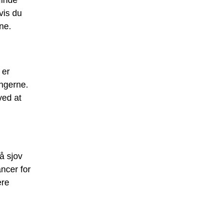
vis du
ne.
 er
ingerne.
ved at
å sjov
ncer for
ære