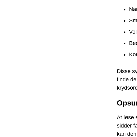
Nar
Sm
Vo
Be
Kor
Disse s
finde de
krydsord
Opsu
At løse 
sidder f
kan denn