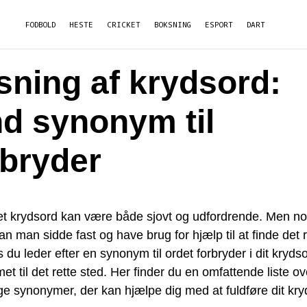
FODBOLD
HESTE
CRICKET
BOKSNING
ESPORT
DART
sning af krydsord:
nd synonym til
rbryder
 et krydsord kan være både sjovt og udfordrende. Men no
n man sidde fast og have brug for hjælp til at finde det r
s du leder efter en synonym til ordet forbryder i dit krydso
t til det rette sted. Her finder du en omfattende liste ov
ige synonymer, der kan hjælpe dig med at fuldføre dit kry