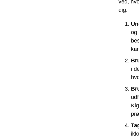
ved, hvo
dig:
Un
og 
bes
kan
Br
i d
hvo
Br
udf
Kig
prø
Tag
ikk