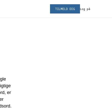
TILMELD DIG
Log på
gle
igtige
rd, er
er
dsord.