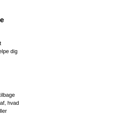
de
t
ælpe dig
tilbage
af, hvad
ller