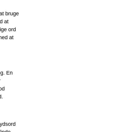
at bruge
d at
ige ord
med at
og. En
r
god
d.
rydsord
finde