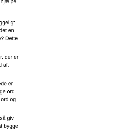
t hjælpe
geligt
 det en
e? Dette
, der er
d af,
ede er
ige ord.
 ord og
så giv
at bygge