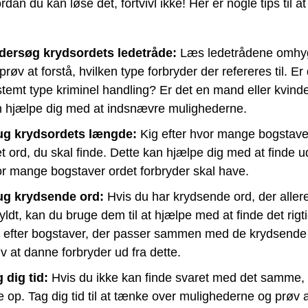
rdan du kan løse det, fortvivl ikke! Her er nogle tips til a
dersøg krydsordets ledetråde:
Læs ledetrådene omhyg
prøv at forstå, hvilken type forbryder der refereres til. Er
temt type kriminel handling? Er det en mand eller kvind
 hjælpe dig med at indsnævre mulighederne.
ug krydsordets længde:
Kig efter hvor mange bogstaver
et ord, du skal finde. Dette kan hjælpe dig med at finde u
r mange bogstaver ordet forbryder skal have.
ug krydsende ord:
Hvis du har krydsende ord, der aller
yldt, kan du bruge dem til at hjælpe med at finde det rigt
 efter bogstaver, der passer sammen med de krydsende
v at danne forbryder ud fra dette.
 dig tid:
Hvis du ikke kan finde svaret med det samme, 
e op. Tag dig tid til at tænke over mulighederne og prøv 