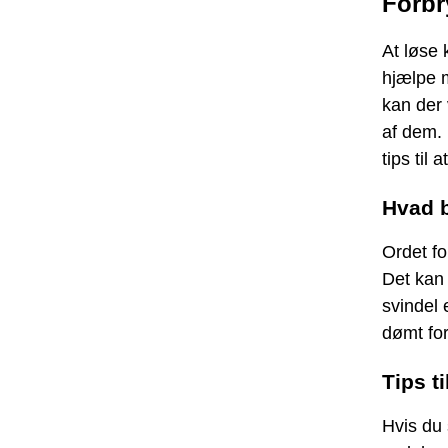
Forbr
At løse 
hjælpe 
kan der 
af dem. 
tips til
Hvad b
Ordet fo
Det kan 
svindel 
dømt for
Tips t
Hvis du 