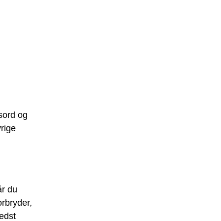
sord og
vrige
år du
orbryder,
edst