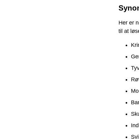
Synon
Her er n
til at lø
Kri
Ge
Ty
Rø
Mo
Ban
Sk
Ind
Svi