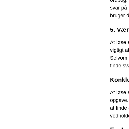
svar på
bruger 
5. Vær
At løse 
vigtigt 
Selvom d
finde sv
Konkl
At løse 
opgave. 
at finde
vedhold