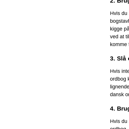
2. Bru
Hvis du 
bogstavk
kigge på
ved at t
komme fr
3. Slå
Hvis inte
ordbog k
lignende
dansk o
4. Bru
Hvis du 
ordbog. 