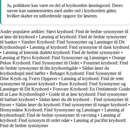
Ja, politikere kan være en del af krydsordets løsningsord. Deres
navne kan sammensættes med andre ord i krydsordets gitter,
hvilket skaber en udfordrende opgave for løseren.
Andre populære artikler:
Støvt krydsord: Find de bedste synonymer til
at løse dit krydsord
•
Løsning af krydsord: Find de bedste synonymer
til banker
•
Vandrer Krydsord: Find Synonymer og Løsninger til Dit
Krydsordsspil
•
Løsning af krydsord: Find synonyme til dask krydsord
•
Løsning af kinesisk dialekt krydsord: Find de bedste synonymer
•
Løsning af Pjevs Krydsord: Find Synonymer og Løsninger
•
Orange
Pekoe Krydsord: Find Synonymer til Ordet
•
Forarmet krydsord: Find
de bedste synonymer til din krydsordsgåde
•
Sådan løser du
krydsordsspil med bøffer
•
Behager Krydsord: Find Synonymer til
Dine Kryds og Tværs Opgaver
•
Løsning af krydsord: Find de rette
synonymer til passer krydsord
•
Ruse Krydsord: Find Synonymer og
Løsninger til Dit Krydsord
•
Forsvare Krydsord: En Omfattende Guide
til at Løse Krydsordsspil
•
Guide til at løse krydsord: Find synonymer
til barbari krydsord
•
Sådan løser du dit krydsord – Find synonymer til
fnyser
•
Sådan løser du krydsord: Find synonymer til runger krydsord
•
Hensynsløse Krydsord: Find Synonymer og Løsninger
•
Løsning af
krydsordsspil: Find de bedste synonymer til vævning
•
Løsning af
krydsord: Find synonym til ordet odør
•
Løsning af pacifist krydsord:
Find de bedste synonymer