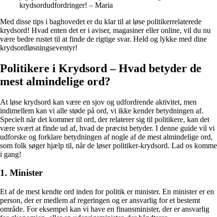
krydsordudfordringer! – Maria
Med disse tips i baghovedet er du klar til at løse politikerrelaterede
krydsord! Hvad enten det er i aviser, magasiner eller online, vil du nu
være bedre rustet til at finde de rigtige svar. Held og lykke med dine
krydsordløsningseventyr!
Politikere i Krydsord – Hvad betyder de
mest almindelige ord?
At løse krydsord kan være en sjov og udfordrende aktivitet, men
indimellem kan vi alle støde på ord, vi ikke kender betydningen af.
Specielt når det kommer til ord, der relaterer sig til politikere, kan det
være svært at finde ud af, hvad de præcist betyder. I denne guide vil vi
udforske og forklare betydningen af nogle af de mest almindelige ord,
som folk søger hjælp til, når de løser politiker-krydsord. Lad os komme
i gang!
1. Minister
Et af de mest kendte ord inden for politik er minister. En minister er en
person, der er medlem af regeringen og er ansvarlig for et bestemt
område. For eksempel kan vi have en finansminister, der er ansvarlig