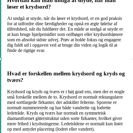
Hvordan kan man undgå at snyde, når man
løser et krydsord?
At undgå at snyde, når du løser et krydsord, er en god praksis
for at udfordre dine færdigheder og opnå en ægte følelse af
tilfredshed, når du fuldfører det. En måde at undgå at snyde er
at kun bruge hjælpemidler som ordbøger eller krydsordsløsere
som en absolut sidste udvej. Prøv at holde fokus og engagere
dig fuldt ud i opgaven ved at bruge din viden og logik til at
finde de rigtige svar.
Hvad er forskellen mellem krydsord og kryds og
tværs?
Krydsord og kryds og tværs er i høj grad ens, men der er nogle
små forskelle mellem de to. Krydsord er normalt rektangulære
med sortfargede firkanter, der adskiller felterne. Sporene er
normalt nummererede og har både vandrette og lodrette
ledetråde. Kryds og tværs har normalt en symmetrisk
diamantformet gitterstruktur uden sorte firkanter, hvilket giver
mere frihed i krydsningerne. Ledetrådene er normalt kun listet
op med antydet placering (lodret eller vandret).