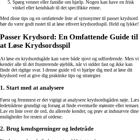
Spørg venner eller familie om hjælp. Nogen kan have en frisk
vinkel eller kendskab til det specifikke emne.
Med disse tips og en omfattende liste af synonymer til passer krydsord
bør du være godt rustet til at løse ethvert krydsordsspil. Held og lykke!
Passer Krydsord: En Omfattende Guide til
at Løse Krydsordsspil
At løse en krydsordsgåde kan være både sjovt og udfordrende. Men vi
kender alle til det frustrerende øjeblik, når vi sidder fast og ikke kan
finde det rigtige svar. I denne guide vil vi hjælpe dig med at løse dit
krydsord ved at give dig praktiske tips og strategier.
1. Start med at analysere
Først og fremmest er det vigtigt at analysere krydsordsgåden nøje. Læs
ledetrådene grundigt og forsøg at finde eventuelle mønstre eller temaer.
Lav en liste over de ord, du allerede kender, og prøv at indsnævre dine
muligheder for resten af ordene.
2. Brug kendsgerninger og ledetråde