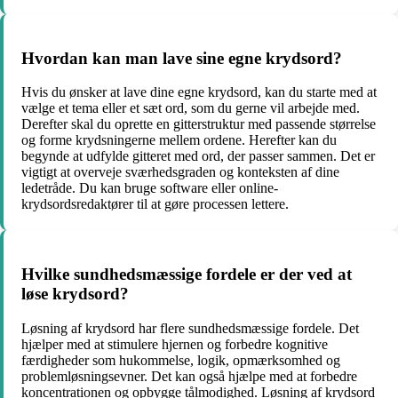
Hvordan kan man lave sine egne krydsord?
Hvis du ønsker at lave dine egne krydsord, kan du starte med at
vælge et tema eller et sæt ord, som du gerne vil arbejde med.
Derefter skal du oprette en gitterstruktur med passende størrelse
og forme krydsningerne mellem ordene. Herefter kan du
begynde at udfylde gitteret med ord, der passer sammen. Det er
vigtigt at overveje sværhedsgraden og konteksten af dine
ledetråde. Du kan bruge software eller online-
krydsordsredaktører til at gøre processen lettere.
Hvilke sundhedsmæssige fordele er der ved at
løse krydsord?
Løsning af krydsord har flere sundhedsmæssige fordele. Det
hjælper med at stimulere hjernen og forbedre kognitive
færdigheder som hukommelse, logik, opmærksomhed og
problemløsningsevner. Det kan også hjælpe med at forbedre
koncentrationen og opbygge tålmodighed. Løsning af krydsord