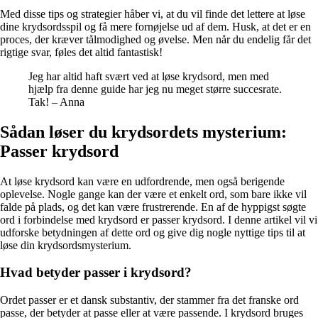
Med disse tips og strategier håber vi, at du vil finde det lettere at løse
dine krydsordsspil og få mere fornøjelse ud af dem. Husk, at det er en
proces, der kræver tålmodighed og øvelse. Men når du endelig får det
rigtige svar, føles det altid fantastisk!
Jeg har altid haft svært ved at løse krydsord, men med
hjælp fra denne guide har jeg nu meget større succesrate.
Tak! – Anna
Sådan løser du krydsordets mysterium:
Passer krydsord
At løse krydsord kan være en udfordrende, men også berigende
oplevelse. Nogle gange kan der være et enkelt ord, som bare ikke vil
falde på plads, og det kan være frustrerende. En af de hyppigst søgte
ord i forbindelse med krydsord er passer krydsord. I denne artikel vil vi
udforske betydningen af dette ord og give dig nogle nyttige tips til at
løse din krydsordsmysterium.
Hvad betyder passer i krydsord?
Ordet passer er et dansk substantiv, der stammer fra det franske ord
passe, der betyder at passe eller at være passende. I krydsord bruges