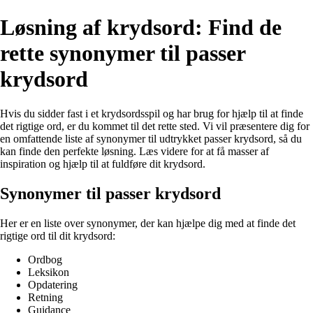
Løsning af krydsord: Find de
rette synonymer til passer
krydsord
Hvis du sidder fast i et krydsordsspil og har brug for hjælp til at finde
det rigtige ord, er du kommet til det rette sted. Vi vil præsentere dig for
en omfattende liste af synonymer til udtrykket passer krydsord, så du
kan finde den perfekte løsning. Læs videre for at få masser af
inspiration og hjælp til at fuldføre dit krydsord.
Synonymer til passer krydsord
Her er en liste over synonymer, der kan hjælpe dig med at finde det
rigtige ord til dit krydsord:
Ordbog
Leksikon
Opdatering
Retning
Guidance