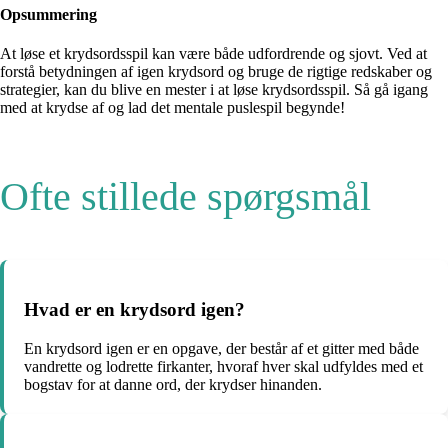
Opsummering
At løse et krydsordsspil kan være både udfordrende og sjovt. Ved at
forstå betydningen af igen krydsord og bruge de rigtige redskaber og
strategier, kan du blive en mester i at løse krydsordsspil. Så gå igang
med at krydse af og lad det mentale puslespil begynde!
Ofte stillede spørgsmål
Hvad er en krydsord igen?
En krydsord igen er en opgave, der består af et gitter med både
vandrette og lodrette firkanter, hvoraf hver skal udfyldes med et
bogstav for at danne ord, der krydser hinanden.