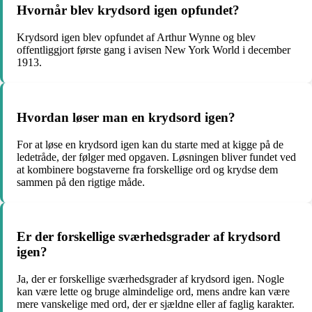
Hvornår blev krydsord igen opfundet?
Krydsord igen blev opfundet af Arthur Wynne og blev
offentliggjort første gang i avisen New York World i december
1913.
Hvordan løser man en krydsord igen?
For at løse en krydsord igen kan du starte med at kigge på de
ledetråde, der følger med opgaven. Løsningen bliver fundet ved
at kombinere bogstaverne fra forskellige ord og krydse dem
sammen på den rigtige måde.
Er der forskellige sværhedsgrader af krydsord
igen?
Ja, der er forskellige sværhedsgrader af krydsord igen. Nogle
kan være lette og bruge almindelige ord, mens andre kan være
mere vanskelige med ord, der er sjældne eller af faglig karakter.