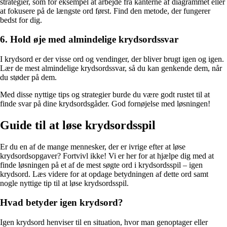
strategier, som for eksempel at arbejde fra kanterne af diagrammet eller
at fokusere på de længste ord først. Find den metode, der fungerer
bedst for dig.
6. Hold øje med almindelige krydsordssvar
I krydsord er der visse ord og vendinger, der bliver brugt igen og igen.
Lær de mest almindelige krydsordssvar, så du kan genkende dem, når
du støder på dem.
Med disse nyttige tips og strategier burde du være godt rustet til at
finde svar på dine krydsordsgåder. God fornøjelse med løsningen!
Guide til at løse krydsordsspil
Er du en af de mange mennesker, der er ivrige efter at løse
krydsordsopgaver? Fortvivl ikke! Vi er her for at hjælpe dig med at
finde løsningen på et af de mest søgte ord i krydsordsspil – igen
krydsord. Læs videre for at opdage betydningen af dette ord samt
nogle nyttige tip til at løse krydsordsspil.
Hvad betyder igen krydsord?
Igen krydsord henviser til en situation, hvor man genoptager eller