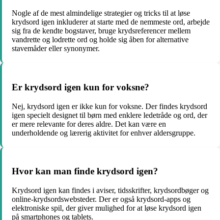
Nogle af de mest almindelige strategier og tricks til at løse
krydsord igen inkluderer at starte med de nemmeste ord, arbejde
sig fra de kendte bogstaver, bruge krydsreferencer mellem
vandrette og lodrette ord og holde sig åben for alternative
stavemåder eller synonymer.
Er krydsord igen kun for voksne?
Nej, krydsord igen er ikke kun for voksne. Der findes krydsord
igen specielt designet til børn med enklere ledetråde og ord, der
er mere relevante for deres aldre. Det kan være en
underholdende og lærerig aktivitet for enhver aldersgruppe.
Hvor kan man finde krydsord igen?
Krydsord igen kan findes i aviser, tidsskrifter, krydsordbøger og
online-krydsordswebsteder. Der er også krydsord-apps og
elektroniske spil, der giver mulighed for at løse krydsord igen
på smartphones og tablets.