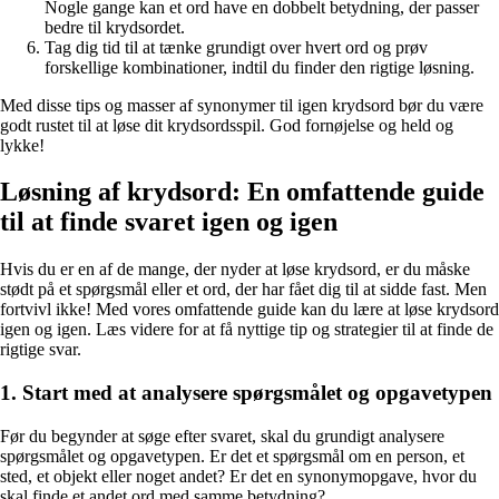
Nogle gange kan et ord have en dobbelt betydning, der passer
bedre til krydsordet.
Tag dig tid til at tænke grundigt over hvert ord og prøv
forskellige kombinationer, indtil du finder den rigtige løsning.
Med disse tips og masser af synonymer til igen krydsord bør du være
godt rustet til at løse dit krydsordsspil. God fornøjelse og held og
lykke!
Løsning af krydsord: En omfattende guide
til at finde svaret igen og igen
Hvis du er en af de mange, der nyder at løse krydsord, er du måske
stødt på et spørgsmål eller et ord, der har fået dig til at sidde fast. Men
fortvivl ikke! Med vores omfattende guide kan du lære at løse krydsord
igen og igen. Læs videre for at få nyttige tip og strategier til at finde de
rigtige svar.
1. Start med at analysere spørgsmålet og opgavetypen
Før du begynder at søge efter svaret, skal du grundigt analysere
spørgsmålet og opgavetypen. Er det et spørgsmål om en person, et
sted, et objekt eller noget andet? Er det en synonymopgave, hvor du
skal finde et andet ord med samme betydning?