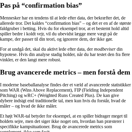
Pas på “confirmation bias”
Mennesker har en tendens til at lede efter data, der bekræfter det, de
allerede tror. Det kaldes “confirmation bias” – og det er en af de største
faldgruber i betting. Hvis du for eksempel tror, at et bestemt hold altid
spiller bedre i koldt vejr, vil du ubevidst lægge mere vægt på de
kampe, der passer til din teori, og ignorere dem, der ikke gør.
For at undgå det, skal du aktivt lede efter data, der
modbeviser
din
hypotese. Hvis din analyse stadig holder, når du har testet den fra flere
vinkler, er den langt mere robust.
Brug avancerede metrics – men forstå dem
I moderne baseballanalyse findes der et væld af avancerede statistikker
som WAR (Wins Above Replacement), FIP (Fielding Independent
Pitching) og wRC+ (Weighted Runs Created Plus). De kan give
dybere indsigt end traditionelle tal, men kun hvis du forstår, hvad de
måler – og hvad de ikke måler.
Et højt WAR-tal betyder for eksempel, at en spiller bidrager meget til
holdets sejre, men det siger ikke noget om, hvordan han præsterer i
specifikke kampsituationer. Brug de avancerede metrics som
supplement, ikke som facit.