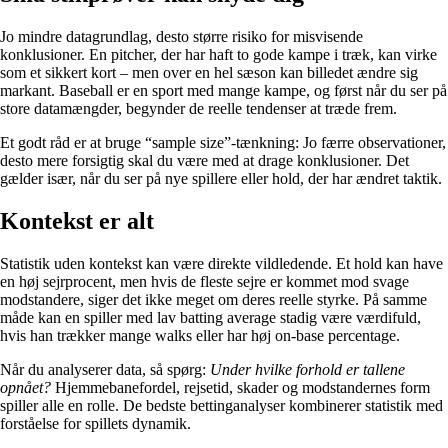
Jo mindre datagrundlag, desto større risiko for misvisende
konklusioner. En pitcher, der har haft to gode kampe i træk, kan virke
som et sikkert kort – men over en hel sæson kan billedet ændre sig
markant. Baseball er en sport med mange kampe, og først når du ser på
store datamængder, begynder de reelle tendenser at træde frem.
Et godt råd er at bruge “sample size”-tænkning: Jo færre observationer,
desto mere forsigtig skal du være med at drage konklusioner. Det
gælder især, når du ser på nye spillere eller hold, der har ændret taktik.
Kontekst er alt
Statistik uden kontekst kan være direkte vildledende. Et hold kan have
en høj sejrprocent, men hvis de fleste sejre er kommet mod svage
modstandere, siger det ikke meget om deres reelle styrke. På samme
måde kan en spiller med lav batting average stadig være værdifuld,
hvis han trækker mange walks eller har høj on-base percentage.
Når du analyserer data, så spørg:
Under hvilke forhold er tallene
opnået?
Hjemmebanefordel, rejsetid, skader og modstandernes form
spiller alle en rolle. De bedste bettinganalyser kombinerer statistik med
forståelse for spillets dynamik.