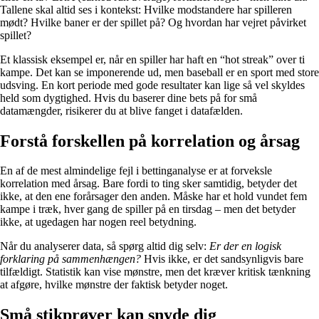
Tallene skal altid ses i kontekst: Hvilke modstandere har spilleren
mødt? Hvilke baner er der spillet på? Og hvordan har vejret påvirket
spillet?
Et klassisk eksempel er, når en spiller har haft en “hot streak” over ti
kampe. Det kan se imponerende ud, men baseball er en sport med store
udsving. En kort periode med gode resultater kan lige så vel skyldes
held som dygtighed. Hvis du baserer dine bets på for små
datamængder, risikerer du at blive fanget i datafælden.
Forstå forskellen på korrelation og årsag
En af de mest almindelige fejl i bettinganalyse er at forveksle
korrelation med årsag. Bare fordi to ting sker samtidig, betyder det
ikke, at den ene forårsager den anden. Måske har et hold vundet fem
kampe i træk, hver gang de spiller på en tirsdag – men det betyder
ikke, at ugedagen har nogen reel betydning.
Når du analyserer data, så spørg altid dig selv:
Er der en logisk
forklaring på sammenhængen?
Hvis ikke, er det sandsynligvis bare
tilfældigt. Statistik kan vise mønstre, men det kræver kritisk tænkning
at afgøre, hvilke mønstre der faktisk betyder noget.
Små stikprøver kan snyde dig