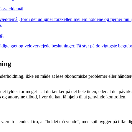
 1X2-væddemål
1X2-væddemål, fordi det udligner forskellen mellem holdene og fjerner mu
s.
gi
ldige gæt og velovervejede beslutninger. Få styr på de vigtigste begreber
ning
nderholdning, ikke en måde at løse økonomiske problemer eller håndtere st
t fylder for meget – at du tænker på det hele tiden, eller at det påvirker
is og anonyme tilbud, hvor du kan få hjælp til at genvinde kontrollen.
n være fristende at tro, at “heldet må vende”, men spil bygger på tilfæld