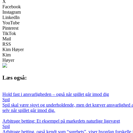
X
Facebook
Instagram
LinkedIn
YouTube
Pinterest
TikTok
Mail
RSS
Kim Høyer
Kim
Høyer
Læs også:
Hold fast i ansvarligheden – også når spillet går imod dig
Spil
Spil skal være sjovt og underholdende, men det kræver ansvarlighed a
selv når spillet går imod dig.
Arbitrage betting: Et eksempel på markedets naturlige ligevægt
Spil
Arbitrage betting, også kendt som “surebets”, viser hvordan forskelle 