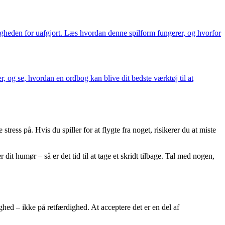
ligheden for uafgjort. Læs hvordan denne spilform fungerer, og hvorfor
, og se, hvordan en ordbog kan blive dit bedste værktøj til at
ress på. Hvis du spiller for at flygte fra noget, risikerer du at miste
 dit humør – så er det tid til at tage et skridt tilbage. Tal med nogen,
ighed – ikke på retfærdighed. At acceptere det er en del af