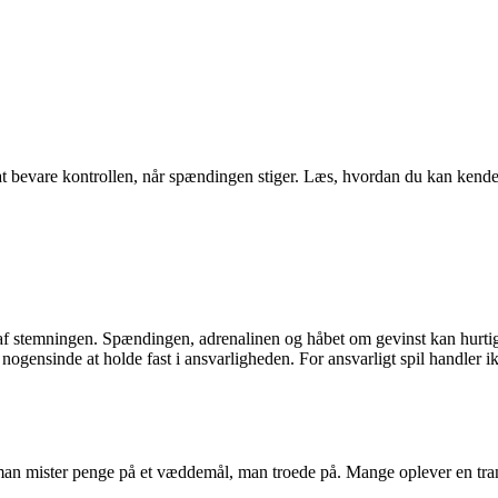
t bevare kontrollen, når spændingen stiger. Læs, hvordan du kan kende 
ebet af stemningen. Spændingen, adrenalinen og håbet om gevinst kan hurt
nd nogensinde at holde fast i ansvarligheden. For ansvarligt spil handler
man mister penge på et væddemål, man troede på. Mange oplever en trang ti