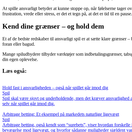
At spille ansvarligt betyder at kunne stoppe op, når følelserne tager o
frustration, vrede eller stress, er det et tegn på, at det er tid til en pause
Kend dine grænser – og hold dem
Et af de bedste redskaber til ansvarligt spil er at sætte klare grænser
foran eller bagud.
Mange spiludbydere tilbyder værktøjer som indbetalingsgrænser, tabsg
din egen oplevelse.
Læs også:
Hold fast i ansvarligheden – også når spillet går imod dig
Spil
Spil skal være sjovt og underholdende, men det kræver ansvarlighed a
selv når spillet går imod dig.
Arbitrage betting: Et eksempel på markedets naturlige ligevægt
Spil
Arbitrage betting, også kendt som “surebets”, viser hvordan forskelle 
bevægelse mod ligevægt, og hvorfor sådanne muligheder sjældent var