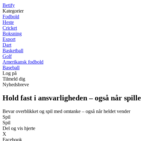
B
etify
Kategorier
Fodbold
Heste
Cricket
Boksning
Esport
Dart
Basketball
Golf
Amerikansk fodbold
Baseball
Log på
Tilmeld dig
Nyhedsbreve
Hold fast i ansvarligheden – også når spill
Bevar overblikket og spil med omtanke – også når heldet vender
Spil
Spil
Del og vis hjerte
X
Facebook