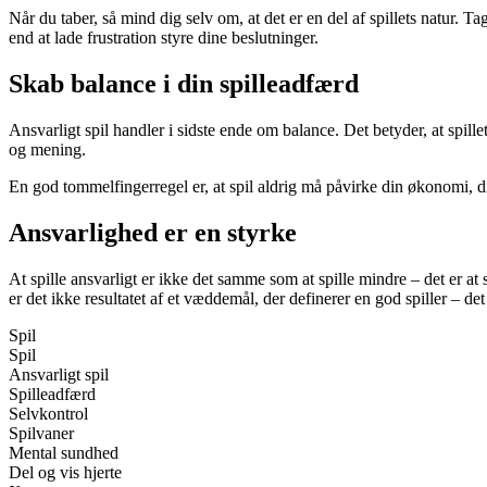
Når du taber, så mind dig selv om, at det er en del af spillets natur. T
end at lade frustration styre dine beslutninger.
Skab balance i din spilleadfærd
Ansvarligt spil handler i sidste ende om balance. Det betyder, at spillet
og mening.
En god tommelfingerregel er, at spil aldrig må påvirke din økonomi, dit
Ansvarlighed er en styrke
At spille ansvarligt er ikke det samme som at spille mindre – det er at
er det ikke resultatet af et væddemål, der definerer en god spiller – det 
Spil
Spil
Ansvarligt spil
Spilleadfærd
Selvkontrol
Spilvaner
Mental sundhed
Del og vis hjerte