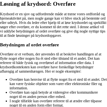
Løsning af krydsord: Overføre
Krydsord er en sjov og udfordrende måde at træne vores ordforråd og
hjerneaktivitet på, men nogle gange kan vi blive stuck på bestemte ord
eller udtryk. Hvis du leder efter hjælp til at løse krydsordet og spekifikt
søger efter overføre, er du kommet til det rette sted. I denne artikel vil
vi uddybe betydningen af ordet overføre og give dig nogle nyttige tips
til at finde løsninger på krydsordopgaver.
Betydningen af ordet overføre
Overføre er et verbum, der anvendes til at beskrive handlingen af at
flytte noget eller nogen fra ét sted eller tilstand til et andet. Det kan
referere til både fysisk og overførsel af information eller data. I
krydsordkonteksten kan overføre have forskellige betydninger
afhængig af sammenhængen. Her er nogle eksempler:
Overføre kan henvise til at flytte noget fra et sted til et andet. Det
kan være fysiske objekter som varer eller elektroniske filer og
information.
Overføre kan også betyde at videregive eller kommunikere
noget til en anden person eller enhed.
I nogle tilfælde kan overføre referere til at ændre eller tilpasse
noget til en anden form eller format.