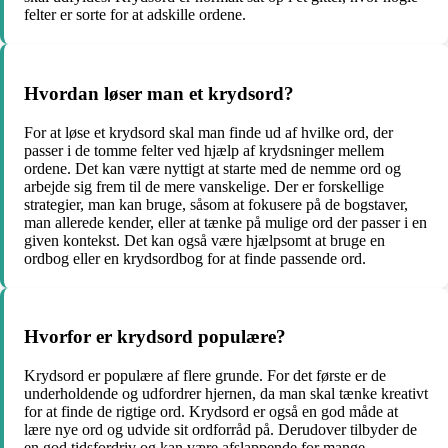
felter er sorte for at adskille ordene.
Hvordan løser man et krydsord?
For at løse et krydsord skal man finde ud af hvilke ord, der
passer i de tomme felter ved hjælp af krydsninger mellem
ordene. Det kan være nyttigt at starte med de nemme ord og
arbejde sig frem til de mere vanskelige. Der er forskellige
strategier, man kan bruge, såsom at fokusere på de bogstaver,
man allerede kender, eller at tænke på mulige ord der passer i en
given kontekst. Det kan også være hjælpsomt at bruge en
ordbog eller en krydsordbog for at finde passende ord.
Hvorfor er krydsord populære?
Krydsord er populære af flere grunde. For det første er de
underholdende og udfordrer hjernen, da man skal tænke kreativt
for at finde de rigtige ord. Krydsord er også en god måde at
lære nye ord og udvide sit ordforråd på. Derudover tilbyder de
en god tidsfordriv og kan være afslappende for mange