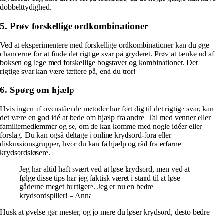
dobbelttydighed.
5. Prøv forskellige ordkombinationer
Ved at eksperimentere med forskellige ordkombinationer kan du øge
chancerne for at finde det rigtige svar på gryderet. Prøv at tænke ud af
boksen og lege med forskellige bogstaver og kombinationer. Det
rigtige svar kan være tættere på, end du tror!
6. Spørg om hjælp
Hvis ingen af ovenstående metoder har ført dig til det rigtige svar, kan
det være en god idé at bede om hjælp fra andre. Tal med venner eller
familiemedlemmer og se, om de kan komme med nogle idéer eller
forslag. Du kan også deltage i online krydsord-fora eller
diskussionsgrupper, hvor du kan få hjælp og råd fra erfarne
krydsordsløsere.
Jeg har altid haft svært ved at løse krydsord, men ved at
følge disse tips har jeg faktisk været i stand til at løse
gåderne meget hurtigere. Jeg er nu en bedre
krydsordspiller! – Anna
Husk at øvelse gør mester, og jo mere du løser krydsord, desto bedre