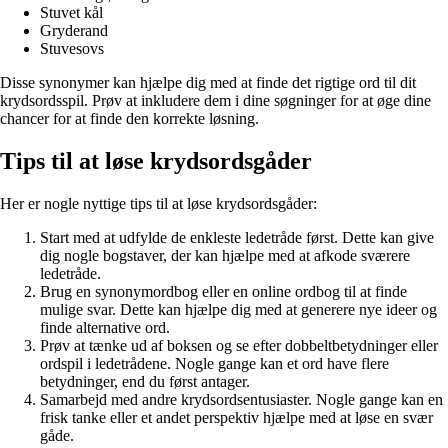
Stuvet kål
Gryderand
Stuvesovs
Disse synonymer kan hjælpe dig med at finde det rigtige ord til dit
krydsordsspil. Prøv at inkludere dem i dine søgninger for at øge dine
chancer for at finde den korrekte løsning.
Tips til at løse krydsordsgåder
Her er nogle nyttige tips til at løse krydsordsgåder:
Start med at udfylde de enkleste ledetråde først. Dette kan give
dig nogle bogstaver, der kan hjælpe med at afkode sværere
ledetråde.
Brug en synonymordbog eller en online ordbog til at finde
mulige svar. Dette kan hjælpe dig med at generere nye ideer og
finde alternative ord.
Prøv at tænke ud af boksen og se efter dobbeltbetydninger eller
ordspil i ledetrådene. Nogle gange kan et ord have flere
betydninger, end du først antager.
Samarbejd med andre krydsordsentusiaster. Nogle gange kan en
frisk tanke eller et andet perspektiv hjælpe med at løse en svær
gåde.