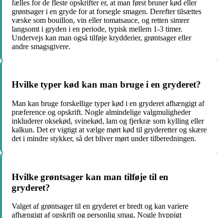
fælles for de fleste opskrifter er, at man først bruner kød eller
grøntsager i en gryde for at forsegle smagen. Derefter tilsættes
væske som bouillon, vin eller tomatsauce, og retten simrer
langsomt i gryden i en periode, typisk mellem 1-3 timer.
Undervejs kan man også tilføje krydderier, grøntsager eller
andre smagsgivere.
Hvilke typer kød kan man bruge i en gryderet?
Man kan bruge forskellige typer kød i en gryderet afhængigt af
præference og opskrift. Nogle almindelige valgmuligheder
inkluderer oksekød, svinekød, lam og fjerkræ som kylling eller
kalkun. Det er vigtigt at vælge mørt kød til gryderetter og skære
det i mindre stykker, så det bliver mørt under tilberedningen.
Hvilke grøntsager kan man tilføje til en
gryderet?
Valget af grøntsager til en gryderet er bredt og kan variere
afhængigt af opskrift og personlig smag. Nogle hyppigt