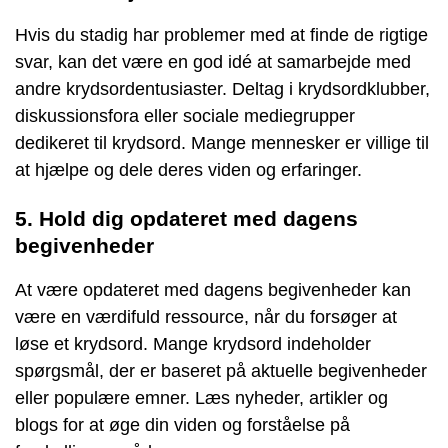
Hvis du stadig har problemer med at finde de rigtige
svar, kan det være en god idé at samarbejde med
andre krydsordentusiaster. Deltag i krydsordklubber,
diskussionsfora eller sociale mediegrupper
dedikeret til krydsord. Mange mennesker er villige til
at hjælpe og dele deres viden og erfaringer.
5. Hold dig opdateret med dagens
begivenheder
At være opdateret med dagens begivenheder kan
være en værdifuld ressource, når du forsøger at
løse et krydsord. Mange krydsord indeholder
spørgsmål, der er baseret på aktuelle begivenheder
eller populære emner. Læs nyheder, artikler og
blogs for at øge din viden og forståelse på