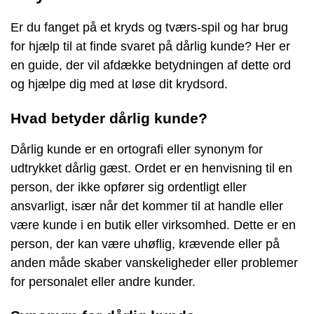
Er du fanget på et kryds og tværs-spil og har brug
for hjælp til at finde svaret på dårlig kunde? Her er
en guide, der vil afdække betydningen af dette ord
og hjælpe dig med at løse dit krydsord.
Hvad betyder dårlig kunde?
Dårlig kunde er en ortografi eller synonym for
udtrykket dårlig gæst. Ordet er en henvisning til en
person, der ikke opfører sig ordentligt eller
ansvarligt, især når det kommer til at handle eller
være kunde i en butik eller virksomhed. Dette er en
person, der kan være uhøflig, krævende eller på
anden måde skaber vanskeligheder eller problemer
for personalet eller andre kunder.