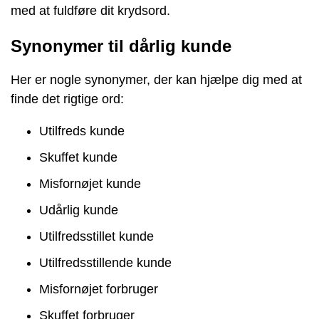
med at fuldføre dit krydsord.
Synonymer til dårlig kunde
Her er nogle synonymer, der kan hjælpe dig med at
finde det rigtige ord:
Utilfreds kunde
Skuffet kunde
Misfornøjet kunde
Udårlig kunde
Utilfredsstillet kunde
Utilfredsstillende kunde
Misfornøjet forbruger
Skuffet forbruger