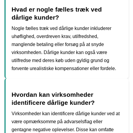
Hvad er nogle fælles træk ved
dårlige kunder?
Nogle fælles træk ved dårlige kunder inkluderer
uhøflighed, overdreven krav, utilfredshed,
manglende betaling eller forsøg på at snyde
virksomheden. Dårlige kunder kan også være
utilfredse med deres køb uden gyldig grund og
forvente urealistiske kompensationer eller fordele.
Hvordan kan virksomheder
identificere dårlige kunder?
Virksomheder kan identificere dårlige kunder ved at
være opmærksomme på advarselsflag eller
gentagne negative oplevelser. Disse kan omfatte