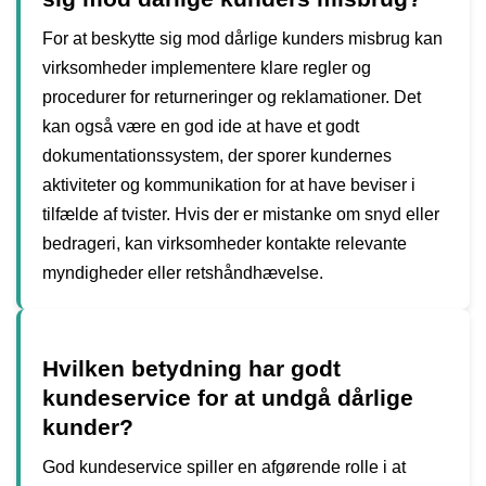
For at beskytte sig mod dårlige kunders misbrug kan
virksomheder implementere klare regler og
procedurer for returneringer og reklamationer. Det
kan også være en god ide at have et godt
dokumentationssystem, der sporer kundernes
aktiviteter og kommunikation for at have beviser i
tilfælde af tvister. Hvis der er mistanke om snyd eller
bedrageri, kan virksomheder kontakte relevante
myndigheder eller retshåndhævelse.
Hvilken betydning har godt
kundeservice for at undgå dårlige
kunder?
God kundeservice spiller en afgørende rolle i at