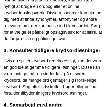
nyttigt at bruge en ordbog eller et online
krydsordopslagsværk. Disse ressourcer kan hjælpe
dig med at finde synonymer, antonymer og andre
relevante ord, der kan passe ind i krydsordet. Sørg
for at vælge et pålideligt opslagsværk for at sikre, at
du får præcise og pålidelige svar.
3. Konsulter tidligere krydsordløsninger
Hvis du spiller krydsord regelmæssigt, kan det være
en god idé at gemme tidligere løsninger. Disse kan
være nyttige, når du sidder fast på et svært
krydsord, da mange ord gentager sig i forskellige
krydsord. Søg efter tidsskrifter, bøger eller online
fora, der tilbyder tidligere krydsordløsninger.
4. Samarbejd med andre