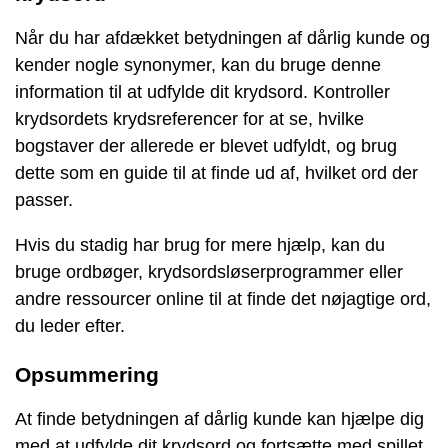
Når du har afdækket betydningen af dårlig kunde og
kender nogle synonymer, kan du bruge denne
information til at udfylde dit krydsord. Kontroller
krydsordets krydsreferencer for at se, hvilke
bogstaver der allerede er blevet udfyldt, og brug
dette som en guide til at finde ud af, hvilket ord der
passer.
Hvis du stadig har brug for mere hjælp, kan du
bruge ordbøger, krydsordsløserprogrammer eller
andre ressourcer online til at finde det nøjagtige ord,
du leder efter.
Opsummering
At finde betydningen af dårlig kunde kan hjælpe dig
med at udfylde dit krydsord og fortsætte med spillet.