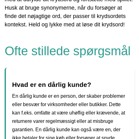
Husk at bruge synonymerne, når du forsøger at
finde det nøjagtige ord, der passer til krydsordets
kontekst. Held og lykke med at løse dit krydsord!
Ofte stillede spørgsmål
Hvad er en dårlig kunde?
En dårlig kunde er en person, der skaber problemer
eller besvær for virksomheder eller butikker. Dette
kan f.eks. omfatte at være uhøflig eller krævende, at
returnere varer regelmæssigt eller at misbruge
garantien. En dårlig kunde kan også være en, der
ikke betaler for sine køb eller forsøger at snyde