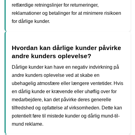
retfærdige retningslinjer for returneringer,
reklamationer og betalinger for at minimere risikoen
for dårlige kunder.
Hvordan kan dårlige kunder påvirke
andre kunders oplevelse?
Dårlige kunder kan have en negativ indvirkning på
andre kunders oplevelse ved at skabe en
ubehagelig atmosfære eller længere ventetider. Hvis
en dårlig kunde er krævende eller uhøflig over for
medarbejdere, kan det påvirke deres generelle
tilfredshed og opfattelse af virksomheden. Dette kan
potentielt føre til mistede kunder og dårlig mund-til-
mund reklame.