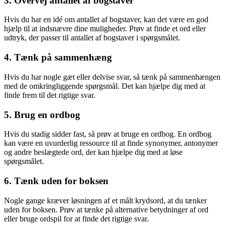
3. Overvej antallet af bogstaver
Hvis du har en idé om antallet af bogstaver, kan det være en god
hjælp til at indsnævre dine muligheder. Prøv at finde et ord eller
udtryk, der passer til antallet af bogstaver i spørgsmålet.
4. Tænk på sammenhæng
Hvis du har nogle gæt eller delvise svar, så tænk på sammenhængen
med de omkringliggende spørgsmål. Det kan hjælpe dig med at
finde frem til det rigtige svar.
5. Brug en ordbog
Hvis du stadig sidder fast, så prøv at bruge en ordbog. En ordbog
kan være en uvurderlig ressource til at finde synonymer, antonymer
og andre beslægtede ord, der kan hjælpe dig med at løse
spørgsmålet.
6. Tænk uden for boksen
Nogle gange kræver løsningen af et målt krydsord, at du tænker
uden for boksen. Prøv at tænke på alternative betydninger af ord
eller bruge ordspil for at finde det rigtige svar.