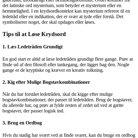
det latinske ord mysterium, som betyder et mysterium eller en
hemmelighed. I en krydsordkontekst kan mysterium referere til en
ledetråd eller en indikation, der er svær at tyde eller forstå. Det
symboliserer noget, der skal opdages eller løses.
Tips til at Løse Krydsord
1. Læs Ledetråden Grundigt
En god start er altid at læse ledetråden grundigt flere gange. Prøv at
finde ud af den filosofi eller tankegang, der ligger bag den. Nogle
gange er de kryptiske og kræver en kreativ tolkning.
2. Kig efter Mulige Bogstavkombinationer
Når du har forstået ledetråden, skal du kigge efter mulige
bogstavkombinationer, der passer til ledetråden. Brug de bogstaver,
du allerede har, og prøv at fylde resten af ordet ud ved at gætte
bogstaver, der passer logisk ind.
3. Brug en Ordbog
Hvis du stadig har svært ved at finde svaret, kan du bruge en ordbog