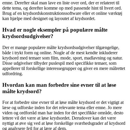
emne. Derefter skal man lave en liste over ord, der er relateret til
dette tema, og derefter komme op med passende hint til hvert ord.
Brug af en krydsordskonstruktionssoftware eller et online værktøj
kan hjælpe med designet og layoutet af krydsordet.
Hvad er nogle eksempler på populære målte
krydsordsudgivelser?
Der er mange populære målte krydsordsudgivelser tilgængelige,
både i trykt form og online. Nogle af de mest kendte inkluderer
krydsord med temaer som film, mode, sport, madlavning og natur.
Disse udgivelser tilbyder puslespil med specifikke temaer, som
appellerer til forskellige interessegrupper og giver en mere målrettet
udfordring.
Hvordan kan man forbedre sine evner til at løse
målte krydsord?
For at forbedre sine evner til at løse målte krydsord er det vigtigt at
læse og udforske inden for det relevante tema eller emne. Jo mere
viden og ordforråd man har inden for det specifikke område, desto
lettere vil det være at løse krydsordet. Derudover kan det være
nyttigt at øve sig ved at løse forskellige sværhedsgrader af krydsord
og analysere fejl for at lære af dem.