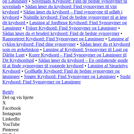
og Løsninger
•
Soveplads Krydsord: Find de bedste synonymer til
soveplads
•
Sådan løser du krydsord: Find synonymer til vist
krydsord
•
Sådan løser du krydsord – Find synonyme til udløb i
krydsord
•
Nulstille krydsord: Find de bedste synonymer til at løse
dit krydsord
•
Løsning af Jordbrug Krydsord: Find Synonymer og
Løsninger
•
Fråser Krydsord: Find Synonymer og Løsninger
•
Sådan løser du et broderi krydsord: Find de bedste synonymer
•
Rapporteret Krydsord: Find Synonymer og Løsninger
•
Løsning af
cyklon krydsord: Find dine synonymer
•
Sådan løser du et krydsord
som en ærkebiskop
•
Løsning af Krydsord: Synonymer til Lugt og
Dårlig Lugt
•
Kurer Krydsord – Find Synonymer og Løsninger til
Dit Krydsordspil
•
Sådan løser du krydsord – En omfattende guide
til at finde synonymer til vuggede krydsord
•
Løsning af Stearinlys
Krydsord
•
Golfkølle Krydsord: Find de bedste synonymer og
løsninger
•
Smøre Krydsord: Find Synonymer og Løsninger
•
Sushi
Krydsord: Find Synonymer og Løsninger
B
etify
Del og vis hjerte
X
Facebook
Instagram
LinkedIn
YouTube
Pinterest