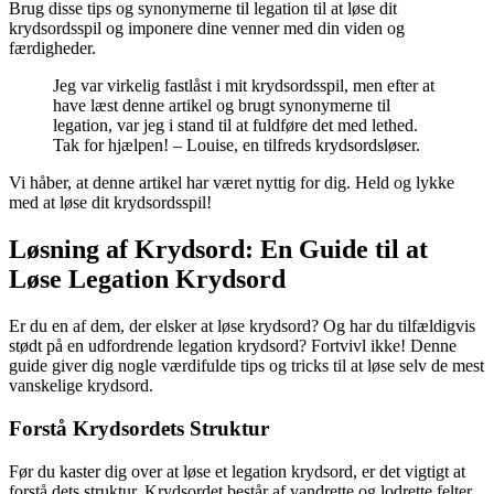
Brug disse tips og synonymerne til legation til at løse dit
krydsordsspil og imponere dine venner med din viden og
færdigheder.
Jeg var virkelig fastlåst i mit krydsordsspil, men efter at
have læst denne artikel og brugt synonymerne til
legation, var jeg i stand til at fuldføre det med lethed.
Tak for hjælpen! – Louise, en tilfreds krydsordsløser.
Vi håber, at denne artikel har været nyttig for dig. Held og lykke
med at løse dit krydsordsspil!
Løsning af Krydsord: En Guide til at
Løse Legation Krydsord
Er du en af dem, der elsker at løse krydsord? Og har du tilfældigvis
stødt på en udfordrende legation krydsord? Fortvivl ikke! Denne
guide giver dig nogle værdifulde tips og tricks til at løse selv de mest
vanskelige krydsord.
Forstå Krydsordets Struktur
Før du kaster dig over at løse et legation krydsord, er det vigtigt at
forstå dets struktur. Krydsordet består af vandrette og lodrette felter,