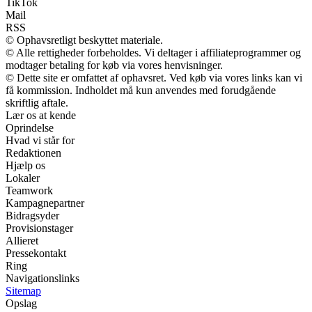
TikTok
Mail
RSS
© Ophavsretligt beskyttet materiale.
© Alle rettigheder forbeholdes. Vi deltager i affiliateprogrammer og
modtager betaling for køb via vores henvisninger.
© Dette site er omfattet af ophavsret. Ved køb via vores links kan vi
få kommission. Indholdet må kun anvendes med forudgående
skriftlig aftale.
Lær os at kende
Oprindelse
Hvad vi står for
Redaktionen
Hjælp os
Lokaler
Teamwork
Kampagnepartner
Bidragsyder
Provisionstager
Allieret
Pressekontakt
Ring
Navigationslinks
Sitemap
Opslag