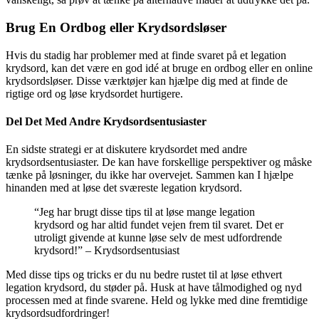
Brug En Ordbog eller Krydsordsløser
Hvis du stadig har problemer med at finde svaret på et legation
krydsord, kan det være en god idé at bruge en ordbog eller en online
krydsordsløser. Disse værktøjer kan hjælpe dig med at finde de
rigtige ord og løse krydsordet hurtigere.
Del Det Med Andre Krydsordsentusiaster
En sidste strategi er at diskutere krydsordet med andre
krydsordsentusiaster. De kan have forskellige perspektiver og måske
tænke på løsninger, du ikke har overvejet. Sammen kan I hjælpe
hinanden med at løse det sværeste legation krydsord.
“Jeg har brugt disse tips til at løse mange legation
krydsord og har altid fundet vejen frem til svaret. Det er
utroligt givende at kunne løse selv de mest udfordrende
krydsord!” – Krydsordsentusiast
Med disse tips og tricks er du nu bedre rustet til at løse ethvert
legation krydsord, du støder på. Husk at have tålmodighed og nyd
processen med at finde svarene. Held og lykke med dine fremtidige
krydsordsudfordringer!