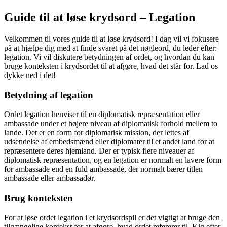
Guide til at løse krydsord – Legation
Velkommen til vores guide til at løse krydsord! I dag vil vi fokusere
på at hjælpe dig med at finde svaret på det nøgleord, du leder efter:
legation. Vi vil diskutere betydningen af ​​ordet, og hvordan du kan
bruge konteksten i krydsordet til at afgøre, hvad det står for. Lad os
dykke ned i det!
Betydning af legation
Ordet legation henviser til en diplomatisk repræsentation eller
ambassade under et højere niveau af diplomatisk forhold mellem to
lande. Det er en form for diplomatisk mission, der lettes af
udsendelse af embedsmænd eller diplomater til et andet land for at
repræsentere deres hjemland. Der er typisk flere niveauer af
diplomatisk repræsentation, og en legation er normalt en lavere form
for ambassade end en fuld ambassade, der normalt bærer titlen
ambassade eller ambassadør.
Brug konteksten
For at løse ordet legation i et krydsordspil er det vigtigt at bruge den
tilgængelige kontekst for at afgøre, hvad ordet refererer til. Kig efter