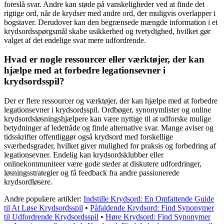
foreslå svar. Andre kan støde på vanskeligheder ved at finde det
rigtige ord, når de krydser med andre ord, der muligvis overlapper i
bogstaver. Derudover kan den begrænsede mængde information i et
krydsordsspørgsmål skabe usikkerhed og tvetydighed, hvilket gør
valget af det endelige svar mere udfordrende.
Hvad er nogle ressourcer eller værktøjer, der kan
hjælpe med at forbedre legationsevner i
krydsordsspil?
Der er flere ressourcer og værktøjer, der kan hjælpe med at forbedre
legationsevner i krydsordsspil. Ordbøger, synonymlister og online
krydsordsløsningshjælpere kan være nyttige til at udforske mulige
betydninger af ledetråde og finde alternative svar. Mange aviser og
tidsskrifter offentliggør også krydsord med forskellige
sværhedsgrader, hvilket giver mulighed for praksis og forbedring af
legationsevner. Endelig kan krydsordsklubber eller
onlinekommuniteer være gode steder at diskutere udfordringer,
løsningsstrategier og få feedback fra andre passionerede
krydsordløsere.
Andre populære artikler:
Indstille Krydsord: En Omfattende Guide
til At Løse Krydsordsspil
•
Påfaldende Krydsord: Find Synonymer
til Udfordrende Krydsordsspil
•
Høre Krydsord: Find Synonymer