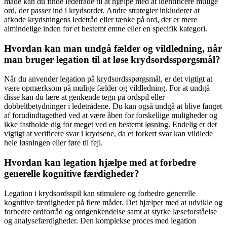
måde kan du finde ledetråde til at hjælpe med at identificere mulige
ord, der passer ind i krydsordet. Andre strategier inkluderer at
afkode krydsningens ledetråd eller tænke på ord, der er mere
almindelige inden for et bestemt emne eller en specifik kategori.
Hvordan kan man undgå fælder og vildledning, når
man bruger legation til at løse krydsordsspørgsmål?
Når du anvender legation på krydsordsspørgsmål, er det vigtigt at
være opmærksom på mulige fælder og vildledning. For at undgå
disse kan du lære at genkende tegn på ordspil eller
dobbeltbetydninger i ledetrådene. Du kan også undgå at blive fanget
af forudindtagethed ved at være åben for forskellige muligheder og
ikke fastholde dig for meget ved en bestemt løsning. Endelig er det
vigtigt at verificere svar i krydsene, da et forkert svar kan vildlede
hele løsningen eller føre til fejl.
Hvordan kan legation hjælpe med at forbedre
generelle kognitive færdigheder?
Legation i krydsordsspil kan stimulere og forbedre generelle
kognitive færdigheder på flere måder. Det hjælper med at udvikle og
forbedre ordforråd og ordgenkendelse samt at styrke læseforståelse
og analysefærdigheder. Den komplekse proces med legation