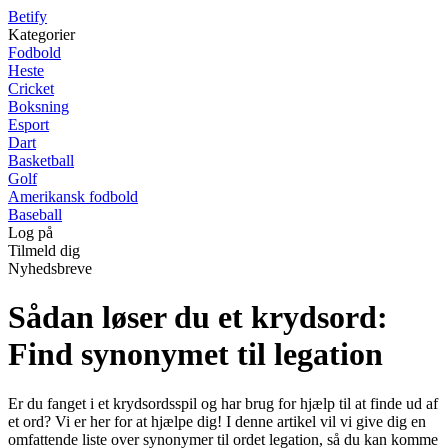
B
etify
Kategorier
Fodbold
Heste
Cricket
Boksning
Esport
Dart
Basketball
Golf
Amerikansk fodbold
Baseball
Log på
Tilmeld dig
Nyhedsbreve
Sådan løser du et krydsord:
Find synonymet til legation
Er du fanget i et krydsordsspil og har brug for hjælp til at finde ud af
et ord? Vi er her for at hjælpe dig! I denne artikel vil vi give dig en
omfattende liste over synonymer til ordet legation, så du kan komme