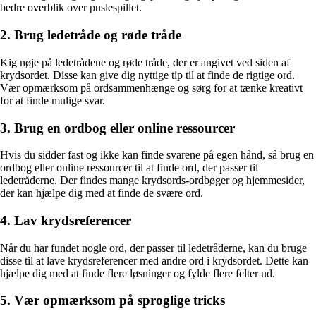
bedre overblik over puslespillet.
2. Brug ledetråde og røde tråde
Kig nøje på ledetrådene og røde tråde, der er angivet ved siden af
krydsordet. Disse kan give dig nyttige tip til at finde de rigtige ord.
Vær opmærksom på ordsammenhænge og sørg for at tænke kreativt
for at finde mulige svar.
3. Brug en ordbog eller online ressourcer
Hvis du sidder fast og ikke kan finde svarene på egen hånd, så brug en
ordbog eller online ressourcer til at finde ord, der passer til
ledetråderne. Der findes mange krydsords-ordbøger og hjemmesider,
der kan hjælpe dig med at finde de svære ord.
4. Lav krydsreferencer
Når du har fundet nogle ord, der passer til ledetråderne, kan du bruge
disse til at lave krydsreferencer med andre ord i krydsordet. Dette kan
hjælpe dig med at finde flere løsninger og fylde flere felter ud.
5. Vær opmærksom på sproglige tricks