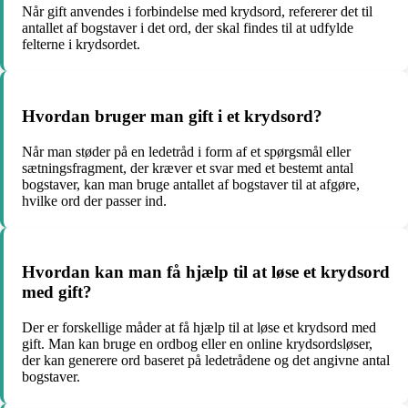
Når gift anvendes i forbindelse med krydsord, refererer det til
antallet af bogstaver i det ord, der skal findes til at udfylde
felterne i krydsordet.
Hvordan bruger man gift i et krydsord?
Når man støder på en ledetråd i form af et spørgsmål eller
sætningsfragment, der kræver et svar med et bestemt antal
bogstaver, kan man bruge antallet af bogstaver til at afgøre,
hvilke ord der passer ind.
Hvordan kan man få hjælp til at løse et krydsord
med gift?
Der er forskellige måder at få hjælp til at løse et krydsord med
gift. Man kan bruge en ordbog eller en online krydsordsløser,
der kan generere ord baseret på ledetrådene og det angivne antal
bogstaver.