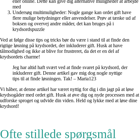
eller online. Dette kan give dig alternative muligheder at arbejde
med
Undersøg multimuligheder: Nogle gange kan ordet gift have
flere mulige betydninger eller anvendelser. Prøv at tænke ud af
boksen og overvej andre måder, det kan bruges på i
krydsordspuzzle
Ved at følge disse tips og tricks bør du være i stand til at finde den
rigtige løsning på krydsordet, der inkluderer gift. Husk at have
tålmodighed og ikke at blive for frustreret, da det er en del af
krydsordets charme!
Jeg har altid haft svært ved at finde svaret på krydsord, der
inkluderer gift. Denne artikel gav mig dog nogle nyttige
tips til at finde løsningen. Tak! – Maria123
Vi håber, at denne artikel har været nyttig for dig i din jagt på at løse
krydsogåder med ordet gift. Husk at øve dig og nyde processen med at
udforske sproget og udvide din viden. Held og lykke med at løse dine
krydsord!
Ofte stillede spørgsmål