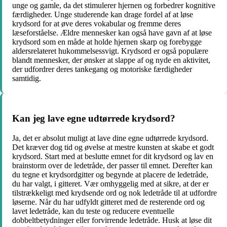
unge og gamle, da det stimulerer hjernen og forbedrer kognitive
færdigheder. Unge studerende kan drage fordel af at løse
krydsord for at øve deres vokabular og fremme deres
læseforståelse. Ældre mennesker kan også have gavn af at løse
krydsord som en måde at holde hjernen skarp og forebygge
aldersrelateret hukommelsessvigt. Krydsord er også populære
blandt mennesker, der ønsker at slappe af og nyde en aktivitet,
der udfordrer deres tankegang og motoriske færdigheder
samtidig.
Kan jeg lave egne udtørrede krydsord?
Ja, det er absolut muligt at lave dine egne udtørrede krydsord.
Det kræver dog tid og øvelse at mestre kunsten at skabe et godt
krydsord. Start med at beslutte emnet for dit krydsord og lav en
brainstorm over de ledetråde, der passer til emnet. Derefter kan
du tegne et krydsordgitter og begynde at placere de ledetråde,
du har valgt, i gitteret. Vær omhyggelig med at sikre, at der er
tilstrækkeligt med krydsende ord og nok ledetråde til at udfordre
løserne. Når du har udfyldt gitteret med de resterende ord og
lavet ledetråde, kan du teste og reducere eventuelle
dobbeltbetydninger eller forvirrende ledetråde. Husk at løse dit