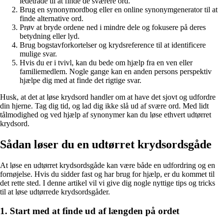
ledetråde til at finde de sværere ord.
Brug en synonymordbog eller en online synonymgenerator til at
finde alternative ord.
Prøv at bryde ordene ned i mindre dele og fokusere på deres
betydning eller lyd.
Brug bogstavforkortelser og krydsreference til at identificere
mulige svar.
Hvis du er i tvivl, kan du bede om hjælp fra en ven eller
familiemedlem. Nogle gange kan en anden persons perspektiv
hjælpe dig med at finde det rigtige svar.
Husk, at det at løse krydsord handler om at have det sjovt og udfordre
din hjerne. Tag dig tid, og lad dig ikke slå ud af svære ord. Med lidt
tålmodighed og ved hjælp af synonymer kan du løse ethvert udtørret
krydsord.
Sådan løser du en udtørret krydsordsgåde
At løse en udtørret krydsordsgåde kan være både en udfordring og en
fornøjelse. Hvis du sidder fast og har brug for hjælp, er du kommet til
det rette sted. I denne artikel vil vi give dig nogle nyttige tips og tricks
til at løse udtørrede krydsordsgåder.
1. Start med at finde ud af længden på ordet