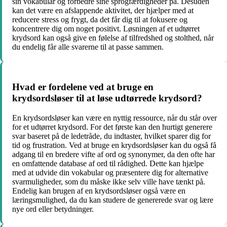
sin vokabular og forbedre sine sprogfærdigheder på. Desuden
kan det være en afslappende aktivitet, der hjælper med at
reducere stress og frygt, da det får dig til at fokusere og
koncentrere dig om noget positivt. Løsningen af et udtørret
krydsord kan også give en følelse af tilfredshed og stolthed, når
du endelig får alle svarerne til at passe sammen.
Hvad er fordelene ved at bruge en
krydsordsløser til at løse udtørrede krydsord?
En krydsordsløser kan være en nyttig ressource, når du står over
for et udtørret krydsord. For det første kan den hurtigt generere
svar baseret på de ledetråde, du indtaster, hvilket sparer dig for
tid og frustration. Ved at bruge en krydsordsløser kan du også få
adgang til en bredere vifte af ord og synonymer, da den ofte har
en omfattende database af ord til rådighed. Dette kan hjælpe
med at udvide din vokabular og præsentere dig for alternative
svarmuligheder, som du måske ikke selv ville have tænkt på.
Endelig kan brugen af en krydsordsløser også være en
læringsmulighed, da du kan studere de genererede svar og lære
nye ord eller betydninger.