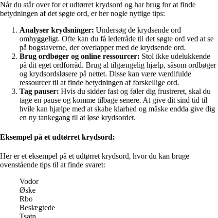
Når du står over for et udtørret krydsord og har brug for at finde
betydningen af det søgte ord, er her nogle nyttige tips:
Analyser krydsninger:
Undersøg de krydsende ord
omhyggeligt. Ofte kan du få ledetråde til det søgte ord ved at se
på bogstaverne, der overlapper med de krydsende ord.
Brug ordbøger og online ressourcer:
Stol ikke udelukkende
på dit eget ordforråd. Brug al tilgængelig hjælp, såsom ordbøger
og krydsordsløsere på nettet. Disse kan være værdifulde
ressourcer til at finde betydningen af forskellige ord.
Tag pauser:
Hvis du sidder fast og føler dig frustreret, skal du
tage en pause og komme tilbage senere. At give dit sind tid til
hvile kan hjælpe med at skabe klarhed og måske endda give dig
en ny tankegang til at løse krydsordet.
Eksempel på et udtørret krydsord:
Her er et eksempel på et udtørret krydsord, hvor du kan bruge
ovenstående tips til at finde svaret:
Vodor
Øske
Rbo
Beslægtede
Tsatn