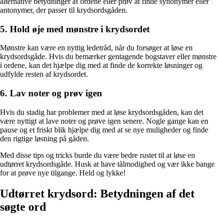
alternative betydninger af ordene eller prøv at finde synonymer eller
antonymer, der passer til krydsordsgåden.
5. Hold øje med mønstre i krydsordet
Mønstre kan være en nyttig ledetråd, når du forsøger at løse en
krydsordsgåde. Hvis du bemærker gentagende bogstaver eller mønstre
i ordene, kan det hjælpe dig med at finde de korrekte løsninger og
udfylde resten af krydsordet.
6. Lav noter og prøv igen
Hvis du stadig har problemer med at løse krydsordsgåden, kan det
være nyttigt at lave noter og prøve igen senere. Nogle gange kan en
pause og et friskt blik hjælpe dig med at se nye muligheder og finde
den rigtige løsning på gåden.
Med disse tips og tricks burde du være bedre rustet til at løse en
udtørret krydsordsgåde. Husk at have tålmodighed og vær ikke bange
for at prøve nye tilgange. Held og lykke!
Udtørret krydsord: Betydningen af det
søgte ord