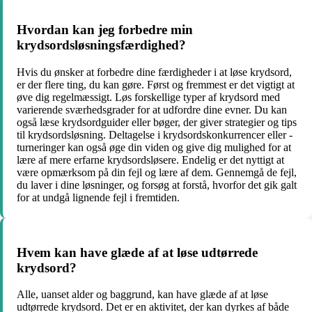
Hvordan kan jeg forbedre min
krydsordsløsningsfærdighed?
Hvis du ønsker at forbedre dine færdigheder i at løse krydsord,
er der flere ting, du kan gøre. Først og fremmest er det vigtigt at
øve dig regelmæssigt. Løs forskellige typer af krydsord med
varierende sværhedsgrader for at udfordre dine evner. Du kan
også læse krydsordguider eller bøger, der giver strategier og tips
til krydsordsløsning. Deltagelse i krydsordskonkurrencer eller -
turneringer kan også øge din viden og give dig mulighed for at
lære af mere erfarne krydsordsløsere. Endelig er det nyttigt at
være opmærksom på din fejl og lære af dem. Gennemgå de fejl,
du laver i dine løsninger, og forsøg at forstå, hvorfor det gik galt
for at undgå lignende fejl i fremtiden.
Hvem kan have glæde af at løse udtørrede
krydsord?
Alle, uanset alder og baggrund, kan have glæde af at løse
udtørrede krydsord. Det er en aktivitet, der kan dyrkes af både