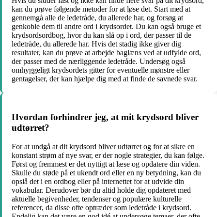
Hvis du sidder fast og ikke kan finde flere svar på dit krydsord,
kan du prøve følgende metoder for at løse det. Start med at
gennemgå alle de ledetråde, du allerede har, og forsøg at
genkoble dem til andre ord i krydsordet. Du kan også bruge et
krydsordsordbog, hvor du kan slå op i ord, der passer til de
ledetråde, du allerede har. Hvis det stadig ikke giver dig
resultater, kan du prøve at arbejde baglæns ved at udfylde ord,
der passer med de nærliggende ledetråde. Undersøg også
omhyggeligt krydsordets gitter for eventuelle mønstre eller
gentagelser, der kan hjælpe dig med at finde de savnede svar.
Hvordan forhindrer jeg, at mit krydsord bliver
udtørret?
For at undgå at dit krydsord bliver udtørret og for at sikre en
konstant strøm af nye svar, er der nogle strategier, du kan følge.
Først og fremmest er det nyttigt at læse og opdatere din viden.
Skulle du støde på et ukendt ord eller en ny betydning, kan du
opslå det i en ordbog eller på internettet for at udvide din
vokabular. Derudover bør du altid holde dig opdateret med
aktuelle begivenheder, tendenser og populære kulturelle
referencer, da disse ofte optræder som ledetråde i krydsord.
Endelig kan det være en god idé at undersøge temaer, der ofte