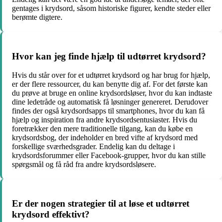
gentages i krydsord, såsom historiske figurer, kendte steder eller
berømte digtere.
Hvor kan jeg finde hjælp til udtørret krydsord?
Hvis du står over for et udtørret krydsord og har brug for hjælp,
er der flere ressourcer, du kan benytte dig af. For det første kan
du prøve at bruge en online krydsordsløser, hvor du kan indtaste
dine ledetråde og automatisk få løsninger genereret. Derudover
findes der også krydsordsapps til smartphones, hvor du kan få
hjælp og inspiration fra andre krydsordsentusiaster. Hvis du
foretrækker den mere traditionelle tilgang, kan du købe en
krydsordsbog, der indeholder en bred vifte af krydsord med
forskellige sværhedsgrader. Endelig kan du deltage i
krydsordsforummer eller Facebook-grupper, hvor du kan stille
spørgsmål og få råd fra andre krydsordsløsere.
Er der nogen strategier til at løse et udtørret
krydsord effektivt?