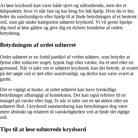
At løse krydsord kan være både sjovt og udfordrende, men der er
tidspunkter, hvor vi står fast og har brug for lidt hjælp. Hvis du er her,
leder du sandsynligvis efter hjælp til at finde betydningen af et bestemt
ord, som går under kategorien udtørret krydsord. Vi vil gerne hjælpe
dig med at løse gåden og give dig en dybere forståelse af ordets
betydning.
Betydningen af ordet udtørret
Ordet udtørret er en fortid partikel af verbet udtørre, som betyder at
fjerne eller reducere noget, typisk fugt eller væske, fra et sted eller en
genstand. Når vi taler om et udtørret krydsord, kan det betyde, at svaret
på det søgte ord er tørt eller usædvanligt, og derfor kan være svært at
gætte.
Det er vigtigt at huske, at ordet udtørret kan have forskellige
betydninger afhængigt af konteksten. Det kan også referere til en
mangel på væske eller fugt, fx når vi taler om en tør ørken eller en
udtørret flod. I krydsord sammenhæng kan betydningen dog være
mere abstrakt og relateret til vanskeligheden ved at finde det rigtige
ord.
Tips til at løse udtørrede krydsord