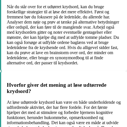
Når du står over for et udtørret krydsord, kan du bruge
forskellige strategier til at løse det mere effektivt. Først og
fremmest bør du fokusere på de ledetråde, du allerede har.
Analyser dem nøje og prøv at tænke på alternative betydninger
eller ordspil, der kan føre til de manglende svar. Arbejd også
med krydsordets gitter og noter eventuelle gentagelser eller
mønstre, der kan hjælpe dig med at udfylde tomme pladser. Du
kan også forsøge at udfylde ordene baglæns ved at bruge
ledetrådene fra de krydsende ord. Hvis du alligevel sidder fast,
kan du prøve at lave en brainstorm over ord, der minder om
ledetrådene, eller bruge en synonymordbog til at finde
alternative ord, der passer til krydsordet.
Hvorfor giver det mening at løse udtørrede
krydsord?
At løse udtørrede krydsord kan være en både underholdende og
udfordrende aktivitet, der har flere fordele. For det første
hjælper det med at stimulere og forbedre hjernens kognitive
funktioner, herunder hukommelse, opmærksomhed og
informationsbehandling. Det kan også være en måde at udvide