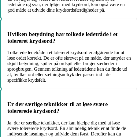
ledetråde og svar, der følger med krydsord, kan også være en
god måde at udvide dine krydsordsfærdigheder på.
Hvilken betydning har tolkede ledetråde i et
tolereret krydsord?
Tolkerede ledetråde i et tolereret krydsord er afgørende for at
løse ordet korrekt. De er ofte skrevet på en måde, der antyder en
skjult betydning, spiller på ordspil eller bruger særheder i
sprogbrugen. Gennem tolkning af ledetrådene kan du finde ud
af, hvilket ord eller sætningsudtryk der passer ind i det
specifikke krydsfelt.
Er der særlige teknikker til at løse svære
tolererede krydsord?
Ja, der er særlige teknikker, der kan hjælpe dig med at løse
svære tolererede krydsord. En almindelig teknik er at finde de
indlysende løsninger og udfylde dem først. Derefter kan du