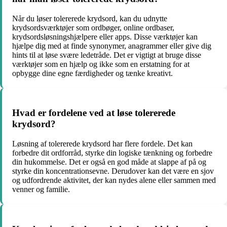
Når du løser tolererede krydsord, kan du udnytte
krydsordsværktøjer som ordbøger, online ordbaser,
krydsordsløsningshjælpere eller apps. Disse værktøjer kan
hjælpe dig med at finde synonymer, anagrammer eller give dig
hints til at løse svære ledetråde. Det er vigtigt at bruge disse
værktøjer som en hjælp og ikke som en erstatning for at
opbygge dine egne færdigheder og tænke kreativt.
Hvad er fordelene ved at løse tolererede
krydsord?
Løsning af tolererede krydsord har flere fordele. Det kan
forbedre dit ordforråd, styrke din logiske tænkning og forbedre
din hukommelse. Det er også en god måde at slappe af på og
styrke din koncentrationsevne. Derudover kan det være en sjov
og udfordrende aktivitet, der kan nydes alene eller sammen med
venner og familie.