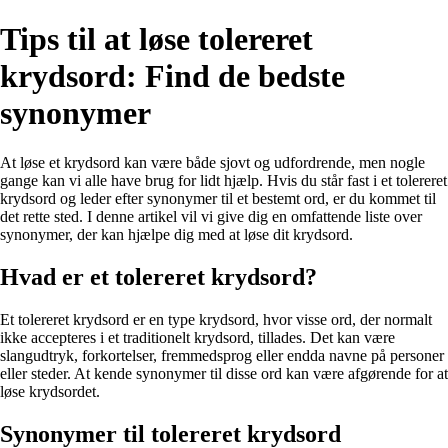
Tips til at løse tolereret
krydsord: Find de bedste
synonymer
At løse et krydsord kan være både sjovt og udfordrende, men nogle
gange kan vi alle have brug for lidt hjælp. Hvis du står fast i et tolereret
krydsord og leder efter synonymer til et bestemt ord, er du kommet til
det rette sted. I denne artikel vil vi give dig en omfattende liste over
synonymer, der kan hjælpe dig med at løse dit krydsord.
Hvad er et tolereret krydsord?
Et tolereret krydsord er en type krydsord, hvor visse ord, der normalt
ikke accepteres i et traditionelt krydsord, tillades. Det kan være
slangudtryk, forkortelser, fremmedsprog eller endda navne på personer
eller steder. At kende synonymer til disse ord kan være afgørende for at
løse krydsordet.
Synonymer til tolereret krydsord