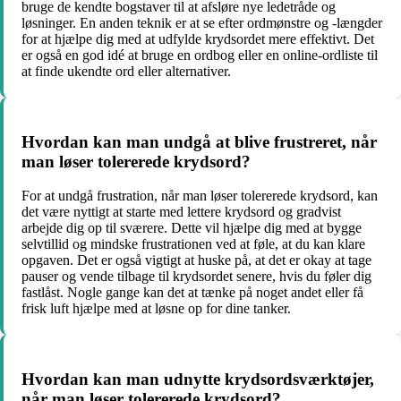
bruge de kendte bogstaver til at afsløre nye ledetråde og
løsninger. En anden teknik er at se efter ordmønstre og -længder
for at hjælpe dig med at udfylde krydsordet mere effektivt. Det
er også en god idé at bruge en ordbog eller en online-ordliste til
at finde ukendte ord eller alternativer.
Hvordan kan man undgå at blive frustreret, når
man løser tolererede krydsord?
For at undgå frustration, når man løser tolererede krydsord, kan
det være nyttigt at starte med lettere krydsord og gradvist
arbejde dig op til sværere. Dette vil hjælpe dig med at bygge
selvtillid og mindske frustrationen ved at føle, at du kan klare
opgaven. Det er også vigtigt at huske på, at det er okay at tage
pauser og vende tilbage til krydsordet senere, hvis du føler dig
fastlåst. Nogle gange kan det at tænke på noget andet eller få
frisk luft hjælpe med at løsne op for dine tanker.
Hvordan kan man udnytte krydsordsværktøjer,
når man løser tolererede krydsord?