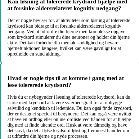
Kan løsning af tolererede krydsord hjælpe med
at forsinke aldersrelateret kognitiv nedgang?
Der er nogle beviser for, at aktiviteter som løsning af tolererede
krydsord kan bidrage til at forsinke aldersrelateret kognitiv
nedgang. Ved at udfordre din hjerne med komplekse opgaver
som krydsord stimulerer du dine neuroner og holder din hjerne
aktiv. Det kan forbedre din mentale smidighed og bevare
hjernefunktionen længere, hvilket kan være gavnligt for at
opretholde en sund aldring.
Hvad er nogle tips til at komme i gang med at
løse tolererede krydsord?
Hvis du er nybegynder i løsning af tolererede krydsord, kan du
starte med krydsord af lavere sværhedsgrad for at opbygge
selvtillid og kendskab til ledetråde. Du kan også finde krydsord,
der er designet specielt til begyndere. Det kan også være nyttigt
at have en ordbog eller online-ordliste ved hånden for at hjælpe
dig med at finde ukendte ord. Husk at være tålmodig og have
det sjovt, da det at løse krydsord først og fremmest handler om
at udfordre din hjerne og nyde processen.