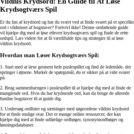
Vildnis Krydsord: En Guide til At Løse
Krydsogtværs Spil
Er du fan af krydsord og har du svært ved at finde svaret på et specifikt
ord i vildnisset af bogstaver? Fortvivl ikke! Denne omfattende guide
vil hjælpe dig med at løse ethvert krydsogtværs spil og finde de rette
ordspil. Læs videre for at få værdifulde tips og strategier til at løse
vildnis krydsord.
Hvordan man Løser Krydsogtværs Spil:
1. Start med at læse gennem hele puslespillet og find de ledetråde, der
springer i øjnene. Markér de spørgsmål, du er sikker på at vide svaret
på.
2. Brug sammenhængen i puslespillet til at hjælpe dig med at finde de
manglende ord. Hvis du har krydsende ord, kan du bruge de allerede
fundne bogstaver til at guide dig.
3. Undersøg ordlister og sætninger med søgeordene vildnis krydsord
for at finde mulige svar. Der er mange online ressourcer, der kan
hjælpe dig med at finde udførlige ordbøger, synonymordbøger og
løsningsdatabaser.