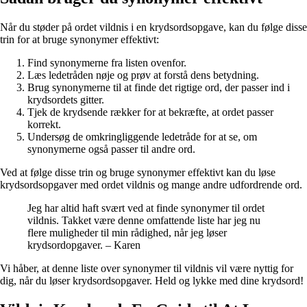
Når du støder på ordet vildnis i en krydsordsopgave, kan du følge disse
trin for at bruge synonymer effektivt:
Find synonymerne fra listen ovenfor.
Læs ledetråden nøje og prøv at forstå dens betydning.
Brug synonymerne til at finde det rigtige ord, der passer ind i
krydsordets gitter.
Tjek de krydsende rækker for at bekræfte, at ordet passer
korrekt.
Undersøg de omkringliggende ledetråde for at se, om
synonymerne også passer til andre ord.
Ved at følge disse trin og bruge synonymer effektivt kan du løse
krydsordsopgaver med ordet vildnis og mange andre udfordrende ord.
Jeg har altid haft svært ved at finde synonymer til ordet
vildnis. Takket være denne omfattende liste har jeg nu
flere muligheder til min rådighed, når jeg løser
krydsordopgaver. – Karen
Vi håber, at denne liste over synonymer til vildnis vil være nyttig for
dig, når du løser krydsordsopgaver. Held og lykke med dine krydsord!