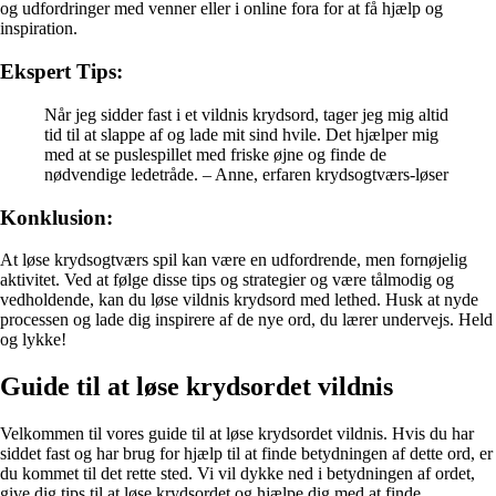
og udfordringer med venner eller i online fora for at få hjælp og
inspiration.
Ekspert Tips:
Når jeg sidder fast i et vildnis krydsord, tager jeg mig altid
tid til at slappe af og lade mit sind hvile. Det hjælper mig
med at se puslespillet med friske øjne og finde de
nødvendige ledetråde. – Anne, erfaren krydsogtværs-løser
Konklusion:
At løse krydsogtværs spil kan være en udfordrende, men fornøjelig
aktivitet. Ved at følge disse tips og strategier og være tålmodig og
vedholdende, kan du løse vildnis krydsord med lethed. Husk at nyde
processen og lade dig inspirere af de nye ord, du lærer undervejs. Held
og lykke!
Guide til at løse krydsordet vildnis
Velkommen til vores guide til at løse krydsordet vildnis. Hvis du har
siddet fast og har brug for hjælp til at finde betydningen af dette ord, er
du kommet til det rette sted. Vi vil dykke ned i betydningen af ordet,
give dig tips til at løse krydsordet og hjælpe dig med at finde