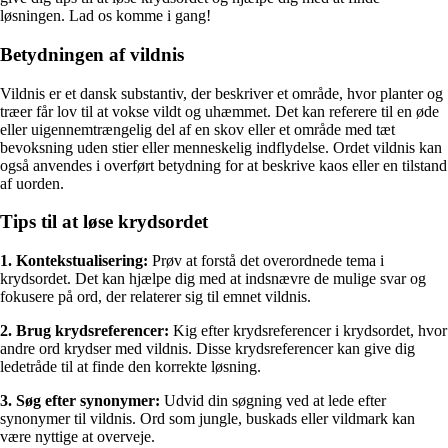
løsningen. Lad os komme i gang!
Betydningen af vildnis
Vildnis er et dansk substantiv, der beskriver et område, hvor planter og
træer får lov til at vokse vildt og uhæmmet. Det kan referere til en øde
eller uigennemtrængelig del af en skov eller et område med tæt
bevoksning uden stier eller menneskelig indflydelse. Ordet vildnis kan
også anvendes i overført betydning for at beskrive kaos eller en tilstand
af uorden.
Tips til at løse krydsordet
1. Kontekstualisering:
Prøv at forstå det overordnede tema i
krydsordet. Det kan hjælpe dig med at indsnævre de mulige svar og
fokusere på ord, der relaterer sig til emnet vildnis.
2. Brug krydsreferencer:
Kig efter krydsreferencer i krydsordet, hvor
andre ord krydser med vildnis. Disse krydsreferencer kan give dig
ledetråde til at finde den korrekte løsning.
3. Søg efter synonymer:
Udvid din søgning ved at lede efter
synonymer til vildnis. Ord som jungle, buskads eller vildmark kan
være nyttige at overveje.