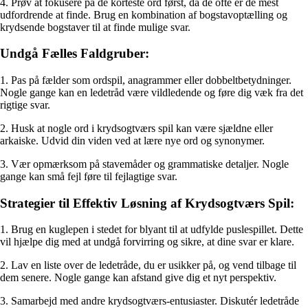
4. Prøv at fokusere på de korteste ord først, da de ofte er de mest
udfordrende at finde. Brug en kombination af bogstavoptælling og
krydsende bogstaver til at finde mulige svar.
Undgå Fælles Faldgruber:
1. Pas på fælder som ordspil, anagrammer eller dobbeltbetydninger.
Nogle gange kan en ledetråd være vildledende og føre dig væk fra det
rigtige svar.
2. Husk at nogle ord i krydsogtværs spil kan være sjældne eller
arkaiske. Udvid din viden ved at lære nye ord og synonymer.
3. Vær opmærksom på stavemåder og grammatiske detaljer. Nogle
gange kan små fejl føre til fejlagtige svar.
Strategier til Effektiv Løsning af Krydsogtværs Spil:
1. Brug en kuglepen i stedet for blyant til at udfylde puslespillet. Dette
vil hjælpe dig med at undgå forvirring og sikre, at dine svar er klare.
2. Lav en liste over de ledetråde, du er usikker på, og vend tilbage til
dem senere. Nogle gange kan afstand give dig et nyt perspektiv.
3. Samarbejd med andre krydsogtværs-entusiaster. Diskutér ledetråde