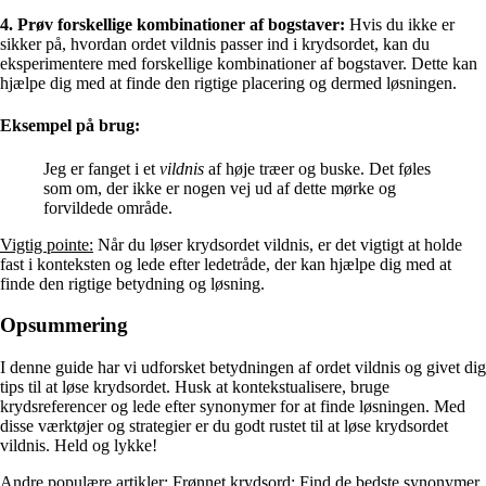
4. Prøv forskellige kombinationer af bogstaver:
Hvis du ikke er
sikker på, hvordan ordet vildnis passer ind i krydsordet, kan du
eksperimentere med forskellige kombinationer af bogstaver. Dette kan
hjælpe dig med at finde den rigtige placering og dermed løsningen.
Eksempel på brug:
Jeg er fanget i et
vildnis
af høje træer og buske. Det føles
som om, der ikke er nogen vej ud af dette mørke og
forvildede område.
Vigtig pointe:
Når du løser krydsordet vildnis, er det vigtigt at holde
fast i konteksten og lede efter ledetråde, der kan hjælpe dig med at
finde den rigtige betydning og løsning.
Opsummering
I denne guide har vi udforsket betydningen af ordet vildnis og givet dig
tips til at løse krydsordet. Husk at kontekstualisere, bruge
krydsreferencer og lede efter synonymer for at finde løsningen. Med
disse værktøjer og strategier er du godt rustet til at løse krydsordet
vildnis. Held og lykke!
Andre populære artikler:
Frønnet krydsord: Find de bedste synonymer